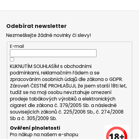
a
Z
j
á
í
Odebírat newsletter
p
t
Nezmeškejte žádné novinky či slevy!
a
?
t
E-mail
í
KLIKNUTÍM SOUHLASÍM s
obchodními
HLEDAT
podmínkami,
reklamačním řádem a se
zpracováním osobních údajů dle zákona o
GDPR
.
Zároveň ČESTNĚ PROHLAŠUJI, že jsem starší 18ti let,
tudíž se na moji osobu nevztahuje omezení
D
prodeje tabákových výrobků a elektronických
o
cigaret dle zákona č. 379/2005 Sb. a následně
p
souvisejících zákonů č. 225/2006 Sb., č. 274/2008
Sb a č. 305/2009 Sb.
o
r
Ověření plnoletosti
u
Pro nákup na našem e-shopu