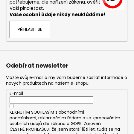
č
potřebujeme, dle nařízení zákona, ověřit
u
Vaši plnoletost.
j
Vaše osobní údaje nikdy neukládáme!
e
m
PŘIHLÁSIT SE
e
JOYETECH
BF
SS316
Odebírat newsletter
ATOMIZER
0,6OHM
Vložte svůj e-mail a my vám budeme zasílat informace o
48
nových produktech na našem e-shopu.
Kč
E-mail
KLIKNUTÍM SOUHLASÍM s
obchodními
podmínkami,
reklamačním řádem a se zpracováním
osobních údajů dle zákona o
GDPR
. Zároveň
ČESTNĚ PROHLAŠUJI, že jsem starší 18ti let, tudíž se na