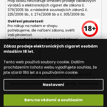
moji osobu nevztahuje omezení prodeje tabákových
výrobků a elektronických cigaret dle zákona č.
379/2005 Sb. a následně souvisejících zákonů č.
225/2006 Sb., č. 274/2008 Sb a č. 305/2009 Sb.
Ověření plnoletosti
Pro nákup na našem e-shopu
potřebujeme, dle nařízení zákona, ověřit
Vaši plnoletost.
Vaše osobní údaje nikdy neukládáme!
Zákaz prodeje elektronických cigaret osobám
mladším 18 let.
PŘIHLÁSIT SE
Tento web používá soubory cookie. Dalším
procházením tohoto webu vyjadřujete souhlas, že
jste starší 18ti let a s používáním cookie.
Kontakty
Napište nám
Dopravné / poštovné
PROČ EKOSMOKE.cz
Mapa serveru
Slovník pojmů
Obchodní podmínky
Prodávané značky
Reklamace
Nastavení
Beru na vědomí a souhlasím
Vytvořil Shoptet