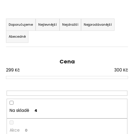
č
u
j
Ř
e
a
Doporučujeme
Nejlevnější
Nejdražší
Nejprodávanější
m
z
e
Abecedně
e
n
DEKANG
í
USA
Cena
MIX
p
10ML
299
Kč
300
Kč
r
11MG
o
169
Kč
d
Původně:
u
195
Kč
k
t
Na skladě
4
ů
Akce
0