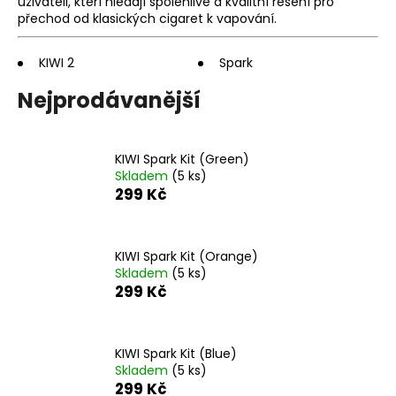
uživateli, kteří hledají spolehlivé a kvalitní řešení pro
a
přechod od klasických cigaret k vapování.
j
í
KIWI 2
Spark
t
Nejprodávanější
?
KIWI Spark Kit (Green)
Skladem
(5 ks)
299 Kč
HLEDAT
KIWI Spark Kit (Orange)
Skladem
(5 ks)
D
299 Kč
o
p
o
KIWI Spark Kit (Blue)
r
Skladem
(5 ks)
u
299 Kč