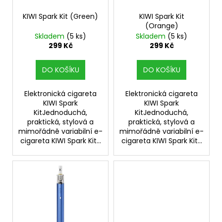
r
o
KIWI Spark Kit (Green)
KIWI Spark Kit
(Orange)
d
Skladem
(5 ks)
Skladem
(5 ks)
u
299 Kč
299 Kč
k
t
DO KOŠÍKU
DO KOŠÍKU
ů
Elektronická cigareta
Elektronická cigareta
KIWI Spark
KIWI Spark
KitJednoduchá,
KitJednoduchá,
praktická, stylová a
praktická, stylová a
mimořádně variabilní e-
mimořádně variabilní e-
cigareta KIWI Spark Kit...
cigareta KIWI Spark Kit...