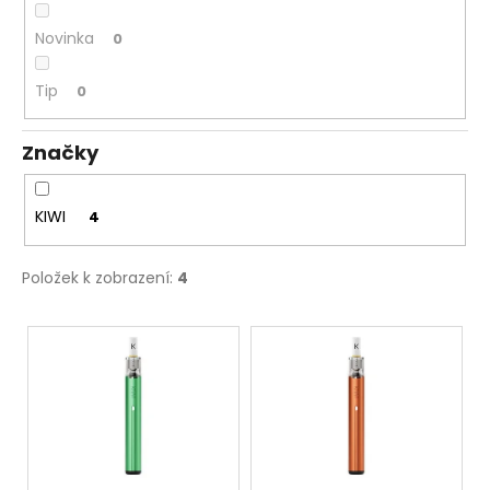
Novinka
0
Tip
0
Značky
KIWI
4
Položek k zobrazení:
4
V
ý
p
i
s
p