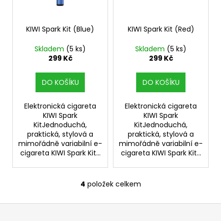
KIWI Spark Kit (Blue)
KIWI Spark Kit (Red)
Skladem
(5 ks)
Skladem
(5 ks)
299 Kč
299 Kč
DO KOŠÍKU
DO KOŠÍKU
Elektronická cigareta
Elektronická cigareta
KIWI Spark
KIWI Spark
KitJednoduchá,
KitJednoduchá,
praktická, stylová a
praktická, stylová a
mimořádně variabilní e-
mimořádně variabilní e-
cigareta KIWI Spark Kit...
cigareta KIWI Spark Kit...
4
položek celkem
O
v
Z
l