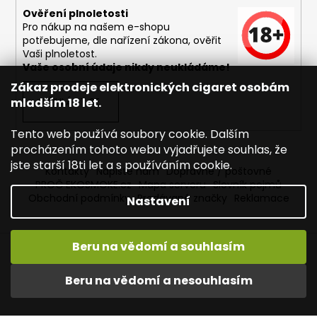
Ověření plnoletosti
Pro nákup na našem e-shopu
potřebujeme, dle nařízení zákona, ověřit
Vaši plnoletost.
Vaše osobní údaje nikdy neukládáme!
Zákaz prodeje elektronických cigaret osobám
mladším 18 let.
PŘIHLÁSIT SE
Tento web používá soubory cookie. Dalším
procházením tohoto webu vyjadřujete souhlas, že
jste starší 18ti let a s používáním cookie.
Kontakty
Napište nám
Dopravné / poštovné
PROČ EKOSMOKE.cz
Mapa serveru
Slovník pojmů
Obchodní podmínky
Prodávané značky
Reklamace
Nastavení
Beru na vědomí a souhlasím
Vytvořil Shoptet
Copyright 2026
EKOSMOKE - Specialista na e-cigarety
.
Beru na vědomí a nesouhlasím
Všechna práva vyhrazena.
Upravit nastavení cookies