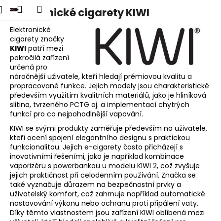
K
dat
Nákupní
Menu
Přihlášení
Elektronické cigarety KIWI
Přejít
o
na
Zpět
Zpět
košík
š
obsah
Elektronické
cigarety značky
í
KIWI
patří mezi
C
k
pokročilá zařízení
o
určená pro
p
náročnější uživatele, kteří hledají prémiovou kvalitu a
propracované funkce. Jejich modely jsou charakteristické
o
především využitím kvalitních materiálů, jako je hliníková
t
slitina, tvrzeného PCTG aj. a implementací chytrých
funkcí pro co nejpohodlnější vapování.
ř
e
KIWI se svými produkty zaměřuje především na uživatele,
kteří ocení spojení elegantního designu s praktickou
b
funkcionalitou. Jejich e-cigarety často přicházejí s
u
inovativními řešeními, jako je například kombinace
vaporizéru s powerbankou u modelu KIWI 2, což zvyšuje
j
jejich praktičnost při celodenním používání. Značka se
e
také vyznačuje důrazem na bezpečnostní prvky a
t
uživatelský komfort, což zahrnuje například automatické
nastavování výkonu nebo ochranu proti připálení vaty.
e
Díky těmto vlastnostem jsou zařízení KIWI oblíbená mezi
n