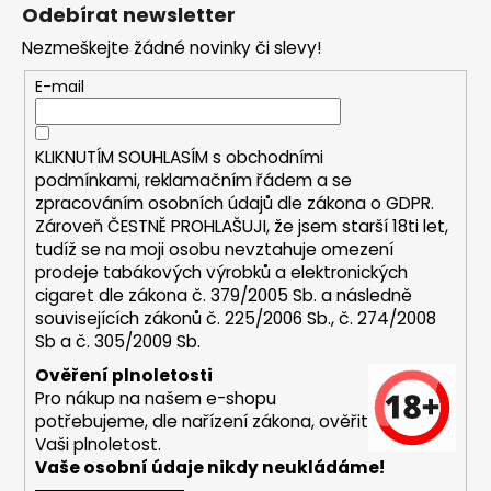
á
á
Odebírat newsletter
d
p
a
Nezmeškejte žádné novinky či slevy!
a
c
t
E-mail
í
í
p
r
KLIKNUTÍM SOUHLASÍM s
obchodními
v
podmínkami,
reklamačním řádem a se
k
zpracováním osobních údajů dle zákona o
GDPR
.
y
Zároveň ČESTNĚ PROHLAŠUJI, že jsem starší 18ti let,
v
tudíž se na moji osobu nevztahuje omezení
ý
prodeje tabákových výrobků a elektronických
p
cigaret dle zákona č. 379/2005 Sb. a následně
i
souvisejících zákonů č. 225/2006 Sb., č. 274/2008
s
Sb a č. 305/2009 Sb.
u
Ověření plnoletosti
Pro nákup na našem e-shopu
potřebujeme, dle nařízení zákona, ověřit
Vaši plnoletost.
Vaše osobní údaje nikdy neukládáme!