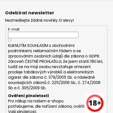
Z
a
á
j
Odebírat newsletter
p
í
Nezmeškejte žádné novinky či slevy!
a
t
t
E-mail
?
í
KLIKNUTÍM SOUHLASÍM s
obchodními
podmínkami,
reklamačním řádem a se
zpracováním osobních údajů dle zákona o
GDPR
.
HLEDAT
Zároveň ČESTNĚ PROHLAŠUJI, že jsem starší 18ti let,
tudíž se na moji osobu nevztahuje omezení
prodeje tabákových výrobků a elektronických
cigaret dle zákona č. 379/2005 Sb. a následně
D
souvisejících zákonů č. 225/2006 Sb., č. 274/2008
o
Sb a č. 305/2009 Sb.
p
Ověření plnoletosti
o
Pro nákup na našem e-shopu
r
potřebujeme, dle nařízení zákona, ověřit
u
Vaši plnoletost.