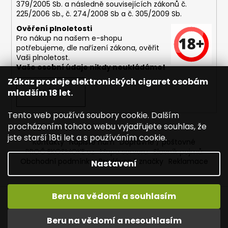
379/2005 Sb. a následně souvisejících zákonů č.
225/2006 Sb., č. 274/2008 Sb a č. 305/2009 Sb.
Ověření plnoletosti
Pro nákup na našem e-shopu
potřebujeme, dle nařízení zákona, ověřit
Vaši plnoletost.
Vaše osobní údaje nikdy neukládáme!
Zákaz prodeje elektronických cigaret osobám
mladším 18 let.
PŘIHLÁSIT SE
Tento web používá soubory cookie. Dalším
procházením tohoto webu vyjadřujete souhlas, že
jste starší 18ti let a s používáním cookie.
Kontakty
Napište nám
Dopravné / poštovné
PROČ EKOSMOKE.cz
Mapa serveru
Slovník pojmů
Obchodní podmínky
Prodávané značky
Reklamace
Nastavení
Beru na vědomí a souhlasím
Vytvořil Shoptet
Copyright 2026
EKOSMOKE - Specialista na e-cigarety
.
Beru na vědomí a nesouhlasím
Všechna práva vyhrazena.
Upravit nastavení cookies