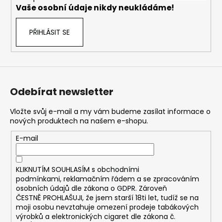
č
Vaše osobní údaje nikdy neukládáme!
u
j
PŘIHLÁSIT SE
e
m
e
DEKANG
Odebírat newsletter
MENTOL
10ML
6MG
Vložte svůj e-mail a my vám budeme zasílat informace o
nových produktech na našem e-shopu.
169
Kč
E-mail
Původně:
195
Kč
KLIKNUTÍM SOUHLASÍM s
obchodními
podmínkami,
reklamačním řádem a se zpracováním
osobních údajů dle zákona o
GDPR
. Zároveň
ČESTNĚ PROHLAŠUJI, že jsem starší 18ti let, tudíž se na
moji osobu nevztahuje omezení prodeje tabákových
výrobků a elektronických cigaret dle zákona č.