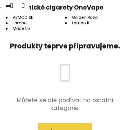
K
dat
Nákupní
Menu
Přihlášení
Elektronické cigarety OneVape
Přejít
o
na
Zpět
Zpět
košík
š
obsah
AirMOD SE
Golden Ratio
Lambo
Lambo II
í
Mace 55
C
k
o
Produkty teprve připravujeme.
p
o
t
ř
e
b
u
j
Můžete se ale podívat na ostatní
e
kategorie.
t
e
n