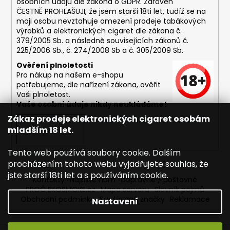
osobních údajů dle zákona o
GDPR
. Zároveň
ČESTNĚ PROHLAŠUJI, že jsem starší 18ti let, tudíž se na
moji osobu nevztahuje omezení prodeje tabákových
výrobků a elektronických cigaret dle zákona č.
379/2005 Sb. a následně souvisejících zákonů č.
225/2006 Sb., č. 274/2008 Sb a č. 305/2009 Sb.
Ověření plnoletosti
Pro nákup na našem e-shopu
potřebujeme, dle nařízení zákona, ověřit
Vaši plnoletost.
Vaše osobní údaje nikdy neukládáme!
Zákaz prodeje elektronických cigaret osobám
mladším 18 let.
PŘIHLÁSIT SE
Tento web používá soubory cookie. Dalším
procházením tohoto webu vyjadřujete souhlas, že
jste starší 18ti let a s používáním cookie.
Kontakty
Napište nám
Dopravné / poštovné
PROČ EKOSMOKE.cz
Mapa serveru
Slovník pojmů
Obchodní podmínky
Prodávané značky
Reklamace
Nastavení