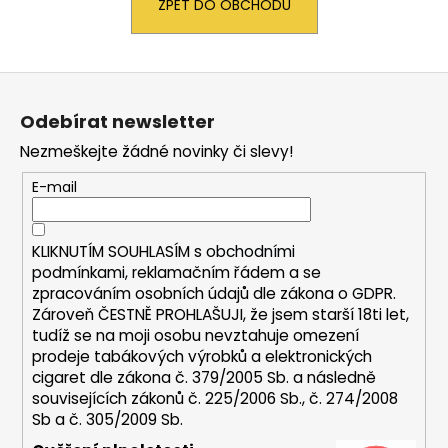
ZPĚT DO OBCHODU
a
j
í
Z
t
á
Odebírat newsletter
?
p
Nezmeškejte žádné novinky či slevy!
a
t
E-mail
í
HLEDAT
KLIKNUTÍM SOUHLASÍM s
obchodními
podmínkami,
reklamačním řádem a se
zpracováním osobních údajů dle zákona o
GDPR
.
Zároveň ČESTNĚ PROHLAŠUJI, že jsem starší 18ti let,
D
tudíž se na moji osobu nevztahuje omezení
o
prodeje tabákových výrobků a elektronických
p
cigaret dle zákona č. 379/2005 Sb. a následně
o
souvisejících zákonů č. 225/2006 Sb., č. 274/2008
r
Sb a č. 305/2009 Sb.
u