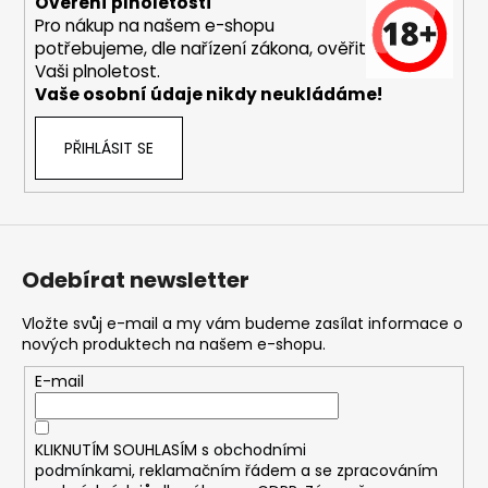
č
Ověření plnoletosti
u
Pro nákup na našem e-shopu
j
potřebujeme, dle nařízení zákona, ověřit
Vaši plnoletost.
e
Vaše osobní údaje nikdy neukládáme!
m
e
PŘIHLÁSIT SE
DEKANG
USA
MIX
10ML
6MG
Odebírat newsletter
169
Kč
Vložte svůj e-mail a my vám budeme zasílat informace o
Původně:
nových produktech na našem e-shopu.
195
Kč
E-mail
KLIKNUTÍM SOUHLASÍM s
obchodními
podmínkami,
reklamačním řádem a se zpracováním