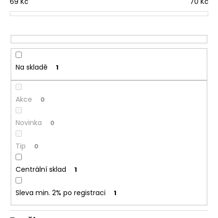
69
Kč
70
Kč
r
a
o
j
d
í
u
t
k
?
t
Na skladě
1
ů
Akce
0
HLEDAT
Novinka
0
Tip
0
D
o
Centrální sklad
1
p
o
Sleva min. 2% po registraci
1
r
u