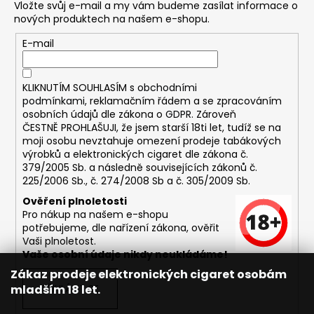
Vložte svůj e-mail a my vám budeme zasílat informace o
nových produktech na našem e-shopu.
E-mail
KLIKNUTÍM SOUHLASÍM s
obchodními
podmínkami,
reklamačním řádem a se zpracováním
osobních údajů dle zákona o
GDPR
. Zároveň
ČESTNĚ PROHLAŠUJI, že jsem starší 18ti let, tudíž se na
moji osobu nevztahuje omezení prodeje tabákových
výrobků a elektronických cigaret dle zákona č.
379/2005 Sb. a následně souvisejících zákonů č.
225/2006 Sb., č. 274/2008 Sb a č. 305/2009 Sb.
Ověření plnoletosti
Pro nákup na našem e-shopu
potřebujeme, dle nařízení zákona, ověřit
Vaši plnoletost.
Vaše osobní údaje nikdy neukládáme!
Zákaz prodeje elektronických cigaret osobám
mladším 18 let.
PŘIHLÁSIT SE