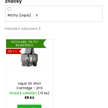
č
Značky
u
j
Ritchy (Liqua)
1
e
m
e
Položek k zobrazení:
1
V
DEKANG
SLEVA MIN. 2% PO
MALINA
REGISTRACI
ý
10ML
20 + 1
p
11MG
i
169
Kč
s
Původně:
p
195
Kč
r
o
Liqua 4S Vinci
Cartridge - 2ml
d
Ihned k odeslání
(>5 ks)
u
69 Kč
k