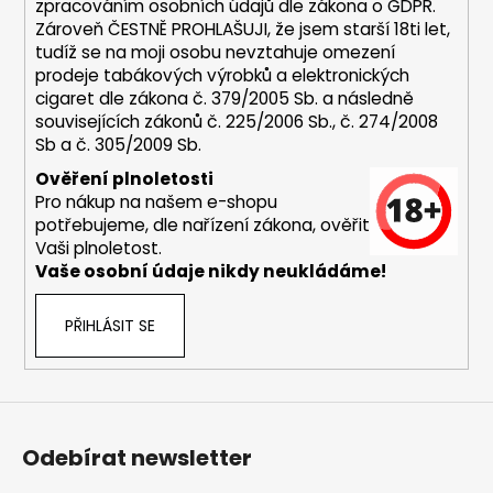
zpracováním osobních údajů dle zákona o
GDPR
.
y
Zároveň ČESTNĚ PROHLAŠUJI, že jsem starší 18ti let,
v
tudíž se na moji osobu nevztahuje omezení
ý
prodeje tabákových výrobků a elektronických
p
cigaret dle zákona č. 379/2005 Sb. a následně
i
souvisejících zákonů č. 225/2006 Sb., č. 274/2008
s
Sb a č. 305/2009 Sb.
u
Ověření plnoletosti
Pro nákup na našem e-shopu
potřebujeme, dle nařízení zákona, ověřit
Vaši plnoletost.
Vaše osobní údaje nikdy neukládáme!
PŘIHLÁSIT SE
Odebírat newsletter