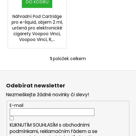
t
DO KOŠÍKU
ů
Náhradní Pod Cartridge
pro e-liquid, objem 2 ml,
určená pro elektronické
cigarety Voopoo Vinci,
Voopoo Vinci, R,...
1
položek celkem
O
v
Z
l
á
á
Odebírat newsletter
d
p
a
Nezmeškejte žádné novinky či slevy!
a
c
t
E-mail
í
í
p
r
KLIKNUTÍM SOUHLASÍM s
obchodními
v
podmínkami,
reklamačním řádem a se
k