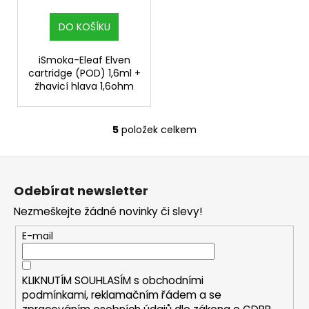
DO KOŠÍKU
iSmoka-Eleaf Elven
cartridge (POD) 1,6ml +
žhavicí hlava 1,6ohm
5
položek celkem
O
v
Z
l
á
á
Odebírat newsletter
d
p
a
Nezmeškejte žádné novinky či slevy!
a
c
t
E-mail
í
í
p
r
KLIKNUTÍM SOUHLASÍM s
obchodními
v
podmínkami,
reklamačním řádem a se
k