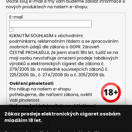
Vložte svůj e-mail a my vám budeme zasílat informace o
nových produktech na našem e-shopu.
E-mail
KLIKNUTÍM SOUHLASÍM s
obchodními
podmínkami,
reklamačním řádem a se zpracováním
osobních údajů dle zákona o
GDPR
. Zároveň
ČESTNĚ PROHLAŠUJI, že jsem starší 18ti let, tudíž se na
moji osobu nevztahuje omezení prodeje tabákových
výrobků a elektronických cigaret dle zákona č.
379/2005 Sb. a následně souvisejících zákonů č.
225/2006 Sb., č. 274/2008 Sb a č. 305/2009 Sb.
Ověření plnoletosti
Pro nákup na našem e-shopu
potřebujeme, dle nařízení zákona, ověřit
Vaši plnoletost.
Vaše osobní údaje nikdy neukládáme!
Zákaz prodeje elektronických cigaret osobám
mladším 18 let.
PŘIHLÁSIT SE