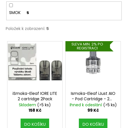
SMOK
5
Položek k zobrazení:
5
V
SLEVA MIN. 2% PO
REGISTRACI
ý
p
i
s
p
r
o
iSmoka-Eleaf IORE LITE
Ismoka-Eleaf iJust AIO
2 cartridge 2Pack
- Pod Cartridge - 2ml
d
(Silver)
Skladem
(>5 ks)
Ihned k odeslání
(>5 ks)
u
158 Kč
99 Kč
k
t
DO KOŠÍKU
DO KOŠÍKU