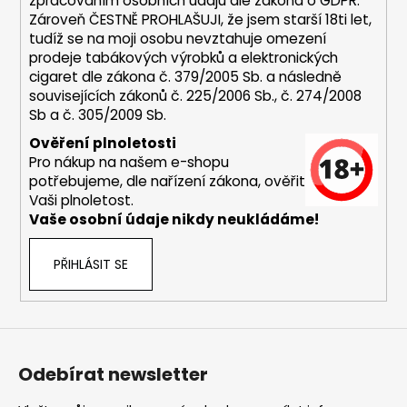
zpracováním osobních údajů dle zákona o
GDPR
.
y
Zároveň ČESTNĚ PROHLAŠUJI, že jsem starší 18ti let,
v
tudíž se na moji osobu nevztahuje omezení
ý
prodeje tabákových výrobků a elektronických
p
cigaret dle zákona č. 379/2005 Sb. a následně
i
souvisejících zákonů č. 225/2006 Sb., č. 274/2008
s
Sb a č. 305/2009 Sb.
u
Ověření plnoletosti
Pro nákup na našem e-shopu
potřebujeme, dle nařízení zákona, ověřit
Vaši plnoletost.
Vaše osobní údaje nikdy neukládáme!
PŘIHLÁSIT SE
Odebírat newsletter