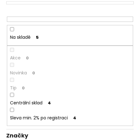
č
o
u
d
j
u
e
m
k
e
t
Na skladě
5
ů
DEKANG
Akce
0
USA
MIX
10ML
Novinka
0
6MG
169
Tip
0
Kč
Původně:
195
Centrální sklad
4
Kč
Sleva min. 2% po registraci
4
Značky