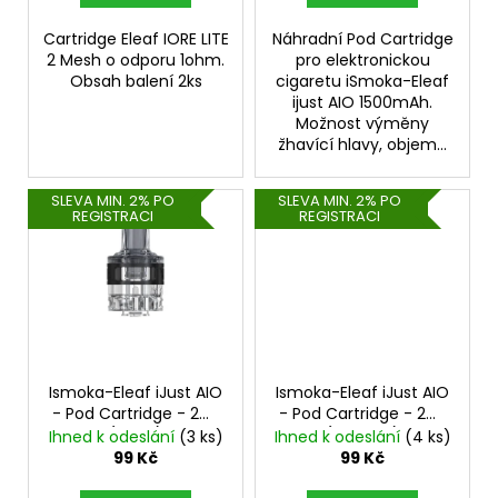
ů
Cartridge Eleaf IORE LITE
Náhradní Pod Cartridge
2 Mesh o odporu 1ohm.
pro elektronickou
Obsah balení 2ks
cigaretu iSmoka-Eleaf
ijust AIO 1500mAh.
Možnost výměny
žhavící hlavy, objem...
SLEVA MIN. 2% PO
SLEVA MIN. 2% PO
REGISTRACI
REGISTRACI
Ismoka-Eleaf iJust AIO
Ismoka-Eleaf iJust AIO
- Pod Cartridge - 2ml
- Pod Cartridge - 2ml
(Black)
(Duhová)
Ihned k odeslání
(3 ks)
Ihned k odeslání
(4 ks)
99 Kč
99 Kč