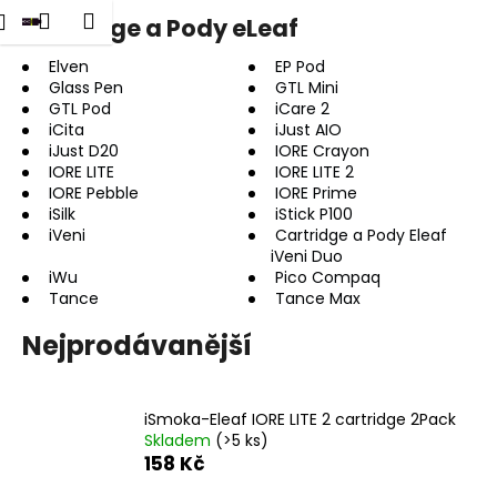
K
dat
Nákupní
Menu
Přihlášení
Cartridge a Pody eLeaf
Přejít
o
na
Zpět
Zpět
košík
š
obsah
Elven
EP Pod
Glass Pen
GTL Mini
í
GTL Pod
iCare 2
C
k
iCita
iJust AIO
o
iJust D20
IORE Crayon
p
IORE LITE
IORE LITE 2
IORE Pebble
IORE Prime
o
iSilk
iStick P100
t
iVeni
Cartridge a Pody Eleaf
iVeni Duo
ř
iWu
Pico Compaq
e
Tance
Tance Max
b
Nejprodávanější
u
j
e
iSmoka-Eleaf IORE LITE 2 cartridge 2Pack
t
Skladem
(>5 ks)
e
158 Kč
n