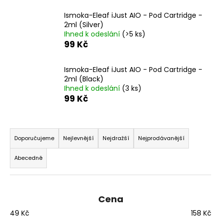
a
Ismoka-Eleaf iJust AIO - Pod Cartridge -
j
2ml (Silver)
Ihned k odeslání
(>5 ks)
í
99 Kč
t
?
Ismoka-Eleaf iJust AIO - Pod Cartridge -
2ml (Black)
Ihned k odeslání
(3 ks)
99 Kč
HLEDAT
Ř
a
Doporučujeme
Nejlevnější
Nejdražší
Nejprodávanější
z
D
Abecedně
e
o
n
p
í
o
Cena
r
p
u
49
Kč
158
Kč
r