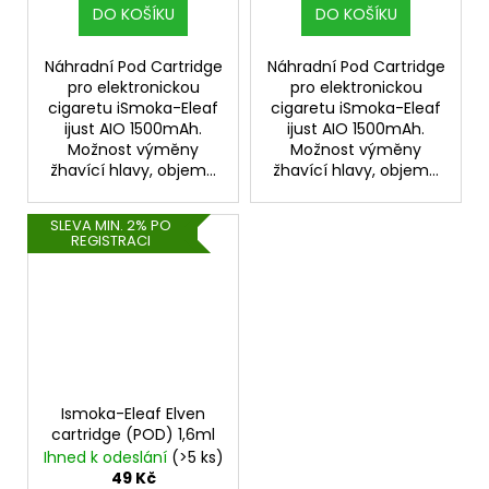
DO KOŠÍKU
DO KOŠÍKU
Náhradní Pod Cartridge
Náhradní Pod Cartridge
pro elektronickou
pro elektronickou
cigaretu iSmoka-Eleaf
cigaretu iSmoka-Eleaf
ijust AIO 1500mAh.
ijust AIO 1500mAh.
Možnost výměny
Možnost výměny
žhavící hlavy, objem...
žhavící hlavy, objem...
SLEVA MIN. 2% PO
REGISTRACI
Ismoka-Eleaf Elven
cartridge (POD) 1,6ml
Ihned k odeslání
(>5 ks)
49 Kč