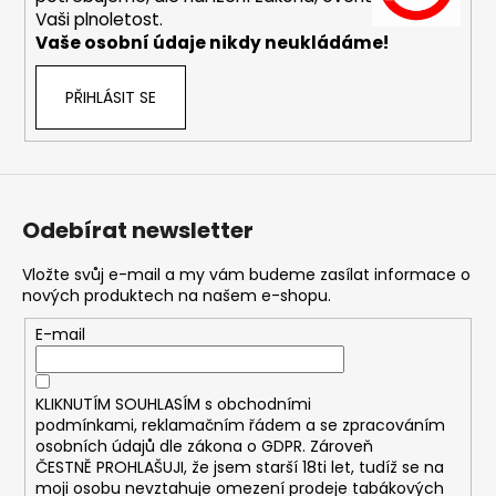
č
Vaši plnoletost.
u
Vaše osobní údaje nikdy neukládáme!
j
e
m
PŘIHLÁSIT SE
e
DEKANG
MENTOL
10ML
Odebírat newsletter
6MG
169
Vložte svůj e-mail a my vám budeme zasílat informace o
Kč
nových produktech na našem e-shopu.
Původně:
195
E-mail
Kč
KLIKNUTÍM SOUHLASÍM s
obchodními
podmínkami,
reklamačním řádem a se zpracováním
osobních údajů dle zákona o
GDPR
. Zároveň
ČESTNĚ PROHLAŠUJI, že jsem starší 18ti let, tudíž se na
moji osobu nevztahuje omezení prodeje tabákových