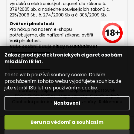
výrobků a elektronických cigaret dle zákona č.
379/2005 Sb. a následně souvisejících zákonů č.
225/2006 Sb., č. 274/2008 Sb a č. 305/2009 Sb.
Ověření plnoletosti
Pro nákup na našem e-shopu
potřebujeme, dle nařízení zákona, ověřit
Vaši plnoletost.
Vaše osobní údaje nikdy neukládáme!
Zákaz prodeje elektronických cigaret osobám
mladším 18 let.
PŘIHLÁSIT SE
Tento web používá soubory cookie. Dalším
procházením tohoto webu vyjadřujete souhlas, že
jste starší 18ti let a s používáním cookie.
Kontakty
Napište nám
Dopravné / poštovné
PROČ EKOSMOKE.cz
Mapa serveru
Slovník pojmů
Obchodní podmínky
Prodávané značky
Reklamace
Nastavení
Beru na vědomí a souhlasím
Vytvořil Shoptet
Copyright 2026
EKOSMOKE - Specialista na e-cigarety
.