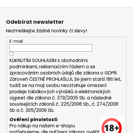
a
Z
j
á
í
Odebírat newsletter
p
t
Nezmeškejte žádné novinky či slevy!
a
?
t
E-mail
í
KLIKNUTÍM SOUHLASÍM s
obchodními
podmínkami,
reklamačním řádem a se
HLEDAT
zpracováním osobních údajů dle zákona o
GDPR
.
Zároveň ČESTNĚ PROHLAŠUJI, že jsem starší 18ti let,
tudíž se na moji osobu nevztahuje omezení
prodeje tabákových výrobků a elektronických
D
cigaret dle zákona č. 379/2005 Sb. a následně
o
souvisejících zákonů č. 225/2006 Sb., č. 274/2008
p
Sb a č. 305/2009 Sb.
o
Ověření plnoletosti
r
Pro nákup na našem e-shopu
u
potřebujeme, dle nařízení zákona, ověřit