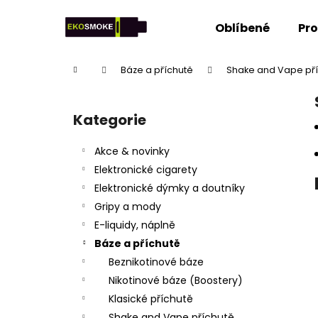
K
Přejít
na
o
Oblíbené
Pr
obsah
Zpět
Zpět
š
do
do
í
Domů
Báze a příchutě
Shake and Vape př
k
obchodu
obchodu
P
o
Kategorie
Přeskočit
s
kategorie
t
Akce & novinky
r
Elektronické cigarety
a
Elektronické dýmky a doutníky
n
Gripy a mody
n
E-liquidy, náplně
í
Báze a příchutě
p
Beznikotinové báze
a
Nikotinové báze (Boostery)
n
Klasické příchutě
e
Shake and Vape příchutě