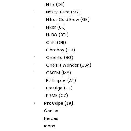
N'Eis (DE)
Nasty Juice (MY)
Nitros Cold Brew (GB)
Nixer (UK)
NUBO (BEL)
OhF! (GB)
Ohmboy (GB)
Omerta (BG)
One Hit Wonder (USA)
OSSEM (MY)
PJ Empire (AT)
Prestige (DE)
PRIME (CZ)
ProVape (LV)
Genius
Heroes
Icons