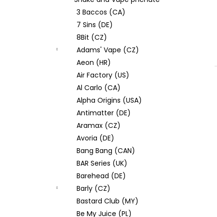
JOYETECH BF SS316 ATOMIZER 0,6OHM
l
3 Baccos (CA)
48 Kč
7 Sins (DE)
8Bit (CZ)
Adams' Vape (CZ)
Aeon (HR)
Air Factory (US)
Al Carlo (CA)
Alpha Origins (USA)
Antimatter (DE)
Aramax (CZ)
Avoria (DE)
Bang Bang (CAN)
BAR Series (UK)
Barehead (DE)
Barly (CZ)
Bastard Club (MY)
Be My Juice (PL)