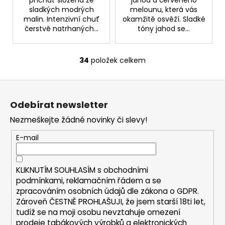
příchuť složená ze
jahod a červeného
sladkých modrých
melounu, která vás
malin. Intenzivní chuť
okamžitě osvěží. Sladké
čerstvě natrhaných...
tóny jahod se...
34
položek celkem
O
v
Z
l
á
á
Odebírat newsletter
d
p
a
Nezmeškejte žádné novinky či slevy!
a
c
t
E-mail
í
í
p
r
KLIKNUTÍM SOUHLASÍM s
obchodními
v
podmínkami,
reklamačním řádem a se
k
zpracováním osobních údajů dle zákona o
GDPR
.
y
Zároveň ČESTNĚ PROHLAŠUJI, že jsem starší 18ti let,
v
tudíž se na moji osobu nevztahuje omezení
ý
prodeje tabákových výrobků a elektronických