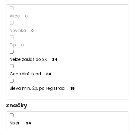
ů
Akce
0
Novinka
0
Tip
0
Nelze zaslat do SK
34
Centrální sklad
34
Sleva min. 2% po registraci
19
Značky
Nixer
34