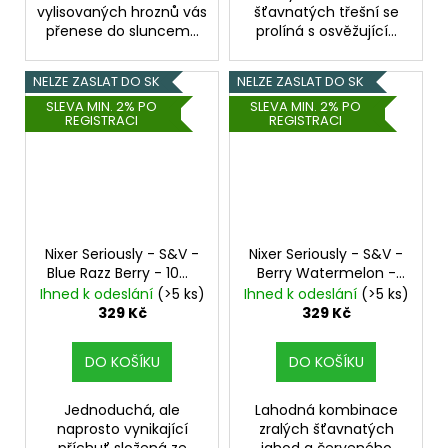
vylisovaných hroznů vás
šťavnatých třešní se
přenese do sluncem...
prolíná s osvěžující...
NELZE ZASLAT DO SK
NELZE ZASLAT DO SK
SLEVA MIN. 2% PO
SLEVA MIN. 2% PO
REGISTRACI
REGISTRACI
Nixer Seriously - S&V -
Nixer Seriously - S&V -
Blue Razz Berry - 10ml
Berry Watermelon -
Malina
10ml
Jahoda, Vodní
Ihned k odeslání
(>5 ks)
Ihned k odeslání
(>5 ks)
meloun
329 Kč
329 Kč
DO KOŠÍKU
DO KOŠÍKU
Jednoduchá, ale
Lahodná kombinace
naprosto vynikající
zralých šťavnatých