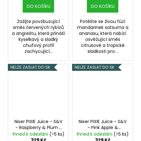
DO KOŠÍKU
DO KOŠÍKU
Zažijte povzbuzující
Potěšte se živou fúzí
směs červených rybízů
mandarinek satsuma a
a angreštu, která přináší
ananasu, která nabízí
kyselkavý a sladký
osvěžující směs
chuťový profil
citrusové a tropické
zachycující...
sladkosti pro...
NELZE ZASLAT DO SK
NELZE ZASLAT DO SK
Nixer PIXIE Juice - S&V
Nixer PIXIE Juice - S&V
- Raspberry & Plum -
- Pink Apple &
10ml
Blackberries - 10ml
Ihned k odeslání
(>5 ks)
Ihned k odeslání
(>5 ks)
329 Kč
329 Kč