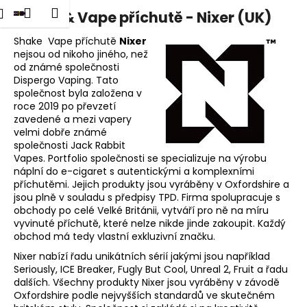
K
dat
Nákupní
Menu
Přihlášení
Shake & Vape příchutě - Nixer (UK)
Přejít
o
na
Zpět
Zpět
košík
š
obsah
Shake Vape příchutě
Nixer
nejsou od nikoho jiného, než
í
od známé společnosti
C
k
Dispergo Vaping. Tato
o
společnost byla založena v
p
roce 2019 po převzetí
zavedené a mezi vapery
o
velmi dobře známé
t
společnosti Jack Rabbit
Vapes. Portfolio společnosti se specializuje na výrobu
ř
náplní do e-cigaret s autentickými a komplexními
e
příchutěmi. Jejich produkty jsou vyráběny v Oxfordshire a
b
jsou plně v souladu s předpisy TPD. Firma spolupracuje s
obchody po celé Velké Británii, vytváří pro ně na míru
u
vyvinuté příchutě, které nelze nikde jinde zakoupit. Každý
j
obchod má tedy vlastní exkluzivní značku.
e
Nixer nabízí řadu unikátních sérií jakými jsou například
t
Seriously, ICE Breaker, Fugly But Cool, Unreal 2, Fruit a řadu
dalších. Všechny produkty Nixer jsou vyráběny v závodě
e
Oxfordshire podle nejvyšších standardů ve skutečném
n