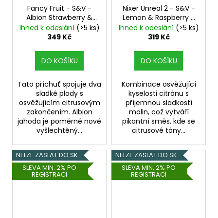
Fancy Fruit - S&V -
Nixer Unreal 2 - S&V -
Albion Strawberry &
Lemon & Raspberry -
Pink Grapefruit - 10ml
10ml
Citrón, Malina
Ihned k odeslání
(>5 ks)
Ihned k odeslání
(>5 ks)
(Jahoda a růžový
349 Kč
319 Kč
grep)
DO KOŠÍKU
DO KOŠÍKU
Tato příchuť spojuje dva
Kombinace osvěžující
sladké plody s
kyselosti citrónu s
osvěžujícím citrusovým
příjemnou sladkostí
zakončením. Albion
malin, což vytváří
jahoda je poměrně nově
pikantní směs, kde se
vyšlechtěný...
citrusové tóny...
NELZE ZASLAT DO SK
NELZE ZASLAT DO SK
SLEVA MIN. 2% PO
SLEVA MIN. 2% PO
REGISTRACI
REGISTRACI