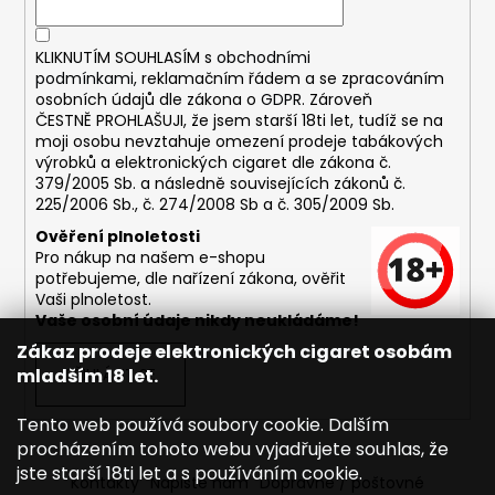
KLIKNUTÍM SOUHLASÍM s
obchodními
podmínkami,
reklamačním řádem a se zpracováním
osobních údajů dle zákona o
GDPR
. Zároveň
ČESTNĚ PROHLAŠUJI, že jsem starší 18ti let, tudíž se na
moji osobu nevztahuje omezení prodeje tabákových
výrobků a elektronických cigaret dle zákona č.
379/2005 Sb. a následně souvisejících zákonů č.
225/2006 Sb., č. 274/2008 Sb a č. 305/2009 Sb.
Ověření plnoletosti
Pro nákup na našem e-shopu
potřebujeme, dle nařízení zákona, ověřit
Vaši plnoletost.
Vaše osobní údaje nikdy neukládáme!
Zákaz prodeje elektronických cigaret osobám
mladším 18 let.
PŘIHLÁSIT SE
Tento web používá soubory cookie. Dalším
procházením tohoto webu vyjadřujete souhlas, že
jste starší 18ti let a s používáním cookie.
Kontakty
Napište nám
Dopravné / poštovné