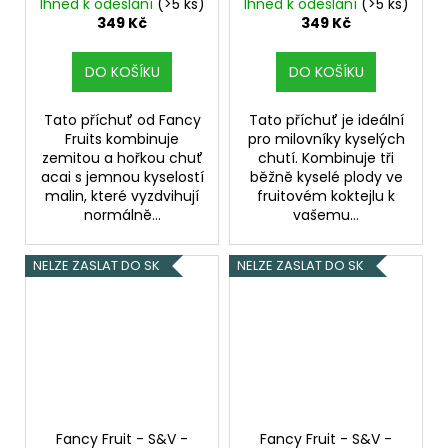
Raspberry with Acai &
Cranberry & Kumquat
Ihned k odeslání
(>5 ks)
Ihned k odeslání
(>5 ks)
Blueberry - 10ml
- 10ml
(Třešeň,
349 Kč
349 Kč
(Malina, Acai, borůvky)
brusinky a Kumquat)
DO KOŠÍKU
DO KOŠÍKU
Tato příchuť od Fancy
Tato příchuť je ideální
Fruits kombinuje
pro milovníky kyselých
zemitou a hořkou chuť
chutí. Kombinuje tři
acai s jemnou kyselostí
běžně kyselé plody ve
malin, které vyzdvihují
fruitovém koktejlu k
normálně...
vašemu...
NELZE ZASLAT DO SK
NELZE ZASLAT DO SK
Fancy Fruit - S&V -
Fancy Fruit - S&V -