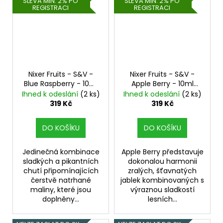
SLEVA MIN. 2% PO
SLEVA MIN. 2% PO
REGISTRACI
REGISTRACI
Nixer Fruits - S&V -
Nixer Fruits - S&V -
Blue Raspberry - 10ml
Apple Berry - 10ml
Malina
Jablko, Lesní plody
Ihned k odeslání
(2 ks)
Ihned k odeslání
(2 ks)
319 Kč
319 Kč
DO KOŠÍKU
DO KOŠÍKU
Jedinečná kombinace
Apple Berry představuje
sladkých a pikantních
dokonalou harmonii
chutí připomínajících
zralých, šťavnatých
čerstvě natrhané
jablek kombinovaných s
maliny, které jsou
výraznou sladkostí
doplněny...
lesních...