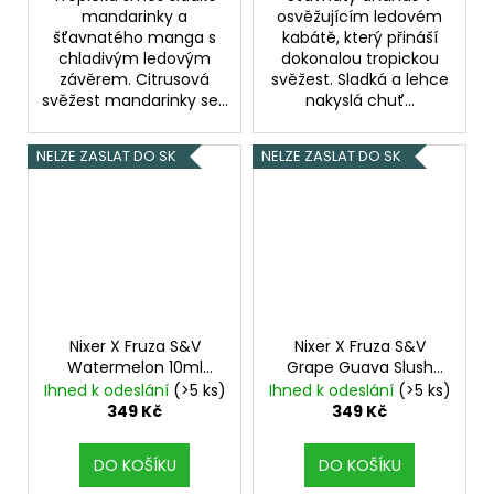
mandarinky a
osvěžujícím ledovém
šťavnatého manga s
kabátě, který přináší
chladivým ledovým
dokonalou tropickou
závěrem. Citrusová
svěžest. Sladká a lehce
svěžest mandarinky se...
nakyslá chuť...
NELZE ZASLAT DO SK
NELZE ZASLAT DO SK
Nixer X Fruza S&V
Nixer X Fruza S&V
Watermelon 10ml
Grape Guava Slush
Vodní meloun
10ml
Chladivé
Ihned k odeslání
(>5 ks)
Ihned k odeslání
(>5 ks)
hroznové víno s
349 Kč
349 Kč
Guavou
DO KOŠÍKU
DO KOŠÍKU