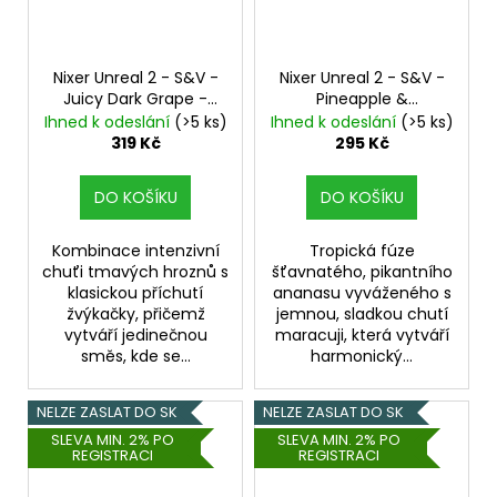
Nixer Unreal 2 - S&V -
Nixer Unreal 2 - S&V -
Juicy Dark Grape -
Pineapple &
10ml
Passionfruit - 10ml
Ihned k odeslání
(>5 ks)
Ihned k odeslání
(>5 ks)
Ananas, Marakuja
319 Kč
295 Kč
DO KOŠÍKU
DO KOŠÍKU
Kombinace intenzivní
Tropická fúze
chuťi tmavých hroznů s
šťavnatého, pikantního
klasickou příchutí
ananasu vyváženého s
žvýkačky, přičemž
jemnou, sladkou chutí
vytváří jedinečnou
maracuji, která vytváří
směs, kde se...
harmonický...
NELZE ZASLAT DO SK
NELZE ZASLAT DO SK
SLEVA MIN. 2% PO
SLEVA MIN. 2% PO
REGISTRACI
REGISTRACI