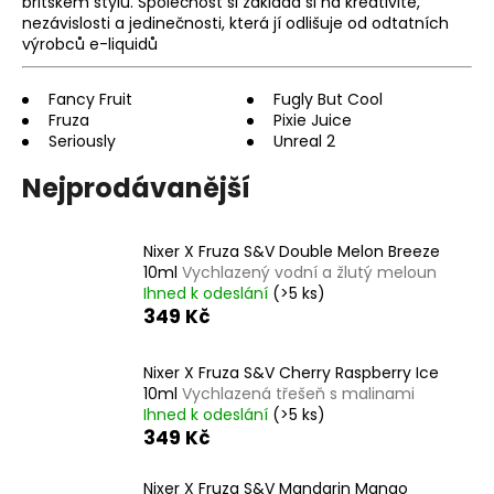
britském stylu. Společnost si zakládá si na kreativitě,
a
nezávislosti a jedinečnosti, která jí odlišuje od odtatních
výrobců e-liquidů
j
í
Fancy Fruit
Fugly But Cool
t
Fruza
Pixie Juice
?
Seriously
Unreal 2
Nejprodávanější
Nixer X Fruza S&V Double Melon Breeze
HLEDAT
10ml
Vychlazený vodní a žlutý meloun
Ihned k odeslání
(>5 ks)
349 Kč
D
o
Nixer X Fruza S&V Cherry Raspberry Ice
10ml
Vychlazená třešeň s malinami
p
Ihned k odeslání
(>5 ks)
o
349 Kč
r
u
Nixer X Fruza S&V Mandarin Mango