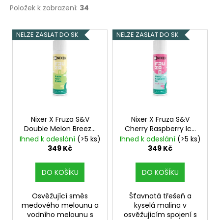
Položek k zobrazení:
34
V
NELZE ZASLAT DO SK
NELZE ZASLAT DO SK
ý
p
i
s
p
r
o
Nixer X Fruza S&V
Nixer X Fruza S&V
Double Melon Breeze
Cherry Raspberry Ice
d
10ml
Vychlazený vodní
10ml
Vychlazená
Ihned k odeslání
(>5 ks)
Ihned k odeslání
(>5 ks)
u
a žlutý meloun
třešeň s malinami
349 Kč
349 Kč
k
t
DO KOŠÍKU
DO KOŠÍKU
ů
Osvěžující směs
Šťavnatá třešeň a
medového melounu a
kyselá malina v
vodního melounu s
osvěžujícím spojení s