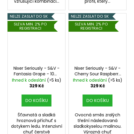
vzrušující kombinaci...
profil, který...
NELZE ZASLAT DO SK
NELZE ZASLAT DO SK
SLEVA MIN. 2% PO
SLEVA MIN. 2% PO
REGISTRACI
REGISTRACI
Nixer Seriously - S&V -
Nixer Seriously - S&V -
Fantasia Grape - 10ml
Cherry Sour Raspberry
Hroznové víno,
- 10ml
Třešeň, Malina
Ihned k odeslání
(>5 ks)
Ihned k odeslání
(>5 ks)
Chladivá složka (ICE)
329 Kč
329 Kč
DO KOŠÍKU
DO KOŠÍKU
Šťavnatá a sladká
Ovocná směs zralých
hroznová příchuť s
třešní následovaná
dotykem ledu. Intenzivní
sladkokyselou malinou.
chuť čerstvě
Výrazná chuť