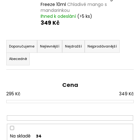
č
Freeze 10ml
Chladivé mango s
u
mandarinkou
j
Ihned k odeslání
(>5 ks)
e
349 Kč
m
e
Ř
a
Doporučujeme
Nejlevnější
Nejdražší
Nejprodávanější
DEKANG
z
DESERT
Abecedně
e
SHIP
10ML
n
11MG
í
169
Cena
p
Kč
Původně:
295
Kč
349
Kč
r
195
o
Kč
d
u
k
t
Na skladě
34