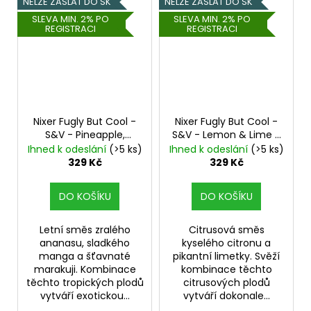
NELZE ZASLAT DO SK
NELZE ZASLAT DO SK
SLEVA MIN. 2% PO
SLEVA MIN. 2% PO
REGISTRACI
REGISTRACI
Nixer Fugly But Cool -
Nixer Fugly But Cool -
S&V - Pineapple,
S&V - Lemon & Lime -
Mango & Passionfruit -
10ml
Citrón, Limetka,
Ihned k odeslání
(>5 ks)
Ihned k odeslání
(>5 ks)
10ml
Ananas, Mango,
Chladivá složka (ICE)
329 Kč
329 Kč
Marakuja, Chladivá
složka (ICE)
DO KOŠÍKU
DO KOŠÍKU
Letní směs zralého
Citrusová směs
ananasu, sladkého
kyselého citronu a
manga a šťavnaté
pikantní limetky. Svěží
marakuji. Kombinace
kombinace těchto
těchto tropických plodů
citrusových plodů
vytváří exotickou...
vytváří dokonale...