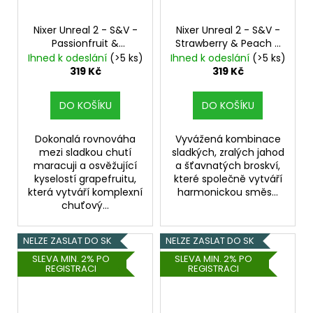
Nixer Unreal 2 - S&V -
Nixer Unreal 2 - S&V -
Passionfruit &
Strawberry & Peach -
Grapefruit - 10ml
10ml
Jahoda, Broskev
Ihned k odeslání
(>5 ks)
Ihned k odeslání
(>5 ks)
Marakuja, Grep
319 Kč
319 Kč
DO KOŠÍKU
DO KOŠÍKU
Dokonalá rovnováha
Vyvážená kombinace
mezi sladkou chutí
sladkých, zralých jahod
maracuji a osvěžující
a šťavnatých broskví,
kyselostí grapefruitu,
které společně vytváří
která vytváří komplexní
harmonickou směs...
chuťový...
NELZE ZASLAT DO SK
NELZE ZASLAT DO SK
SLEVA MIN. 2% PO
SLEVA MIN. 2% PO
REGISTRACI
REGISTRACI