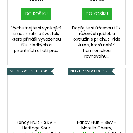
DO KOŠÍKU
DO KOŠÍKU
Vychutnejte si vynikající
Dopřejte si úžasnou fúzi
směs malin a švestek,
růžových jablek a
která přináší vyváženou
ostružin s příchutí Pixie
fúzi sladkých a
Juice, která nabízí
pikantních chutí pro...
harmonickou
rovnováhu...
NELZE ZASLAT DO SK
NELZE ZASLAT DO SK
Fancy Fruit - S&V -
Fancy Fruit - S&V -
Heritage Sour
Morello Cherry,