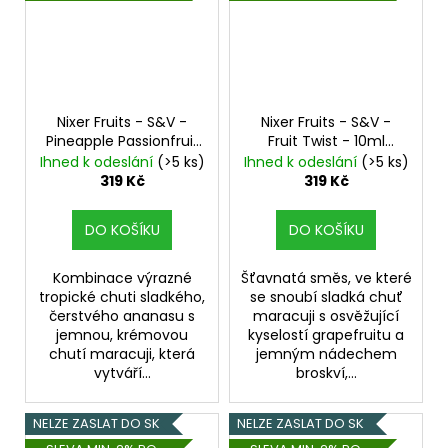
Nixer Fruits - S&V -
Nixer Fruits - S&V -
Pineapple Passionfruit
Fruit Twist - 10ml
- 10ml
Ananas,
Marakuja, Grep,
Ihned k odeslání
(>5 ks)
Ihned k odeslání
(>5 ks)
Marakuja
Broskev
319 Kč
319 Kč
DO KOŠÍKU
DO KOŠÍKU
Kombinace výrazné
Šťavnatá směs, ve které
tropické chuti sladkého,
se snoubí sladká chuť
čerstvého ananasu s
maracuji s osvěžující
jemnou, krémovou
kyselostí grapefruitu a
chutí maracuji, která
jemným nádechem
vytváří...
broskví,...
NELZE ZASLAT DO SK
NELZE ZASLAT DO SK