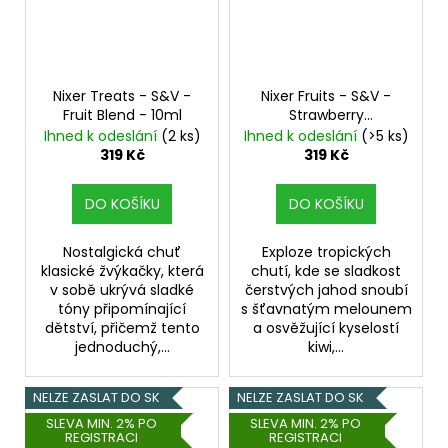
Nixer Treats - S&V -
Nixer Fruits - S&V -
Fruit Blend - 10ml
Strawberry
Watermelon & Kiwi -
Ihned k odeslání
(2 ks)
Ihned k odeslání
(>5 ks)
10ml
Jahoda, Vodní
319 Kč
319 Kč
meloun, Kiwi
DO KOŠÍKU
DO KOŠÍKU
Nostalgická chuť
Exploze tropických
klasické žvýkačky, která
chutí, kde se sladkost
v sobě ukrývá sladké
čerstvých jahod snoubí
tóny připomínající
s šťavnatým melounem
dětství, přičemž tento
a osvěžující kyselostí
jednoduchý,...
kiwi,...
NELZE ZASLAT DO SK
NELZE ZASLAT DO SK
SLEVA MIN. 2% PO
SLEVA MIN. 2% PO
REGISTRACI
REGISTRACI