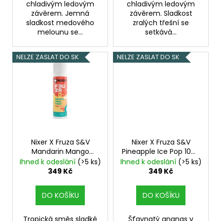
chladivým ledovým
chladivým ledovým
závěrem. Jemná
závěrem. Sladkost
sladkost medového
zralých třešní se
melounu se...
setkává...
NELZE ZASLAT DO SK
NELZE ZASLAT DO SK
Nixer X Fruza S&V
Nixer X Fruza S&V
Mandarin Mango
Pineapple Ice Pop 10ml
Freeze 10ml
Chladivé
Vychlazený ananas
Ihned k odeslání
(>5 ks)
Ihned k odeslání
(>5 ks)
mango s mandarinkou
349 Kč
349 Kč
DO KOŠÍKU
DO KOŠÍKU
Tropická směs sladké
Šťavnatý ananas v