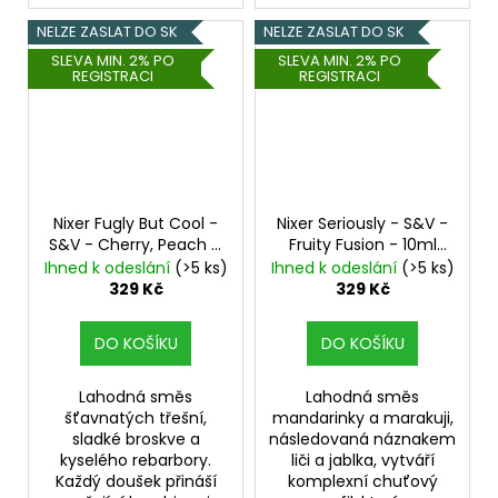
NELZE ZASLAT DO SK
NELZE ZASLAT DO SK
SLEVA MIN. 2% PO
SLEVA MIN. 2% PO
REGISTRACI
REGISTRACI
Nixer Fugly But Cool -
Nixer Seriously - S&V -
S&V - Cherry, Peach &
Fruity Fusion - 10ml
Rhubarb - 10ml
Třešeň,
Mandarinka, Marakuja,
Ihned k odeslání
(>5 ks)
Ihned k odeslání
(>5 ks)
Broskev, Rebarbora,
Liči, Mango
329 Kč
329 Kč
Chladivá složka (ICE)
DO KOŠÍKU
DO KOŠÍKU
Lahodná směs
Lahodná směs
šťavnatých třešní,
mandarinky a marakuji,
sladké broskve a
následovaná náznakem
kyselého rebarbory.
liči a jablka, vytváří
Každý doušek přináší
komplexní chuťový