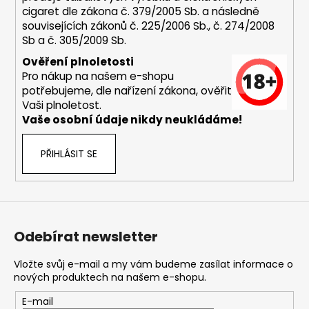
p
cigaret dle zákona č. 379/2005 Sb. a následně
i
souvisejících zákonů č. 225/2006 Sb., č. 274/2008
s
Sb a č. 305/2009 Sb.
u
Ověření plnoletosti
Pro nákup na našem e-shopu
potřebujeme, dle nařízení zákona, ověřit
Vaši plnoletost.
Vaše osobní údaje nikdy neukládáme!
PŘIHLÁSIT SE
Odebírat newsletter
Vložte svůj e-mail a my vám budeme zasílat informace o
nových produktech na našem e-shopu.
E-mail