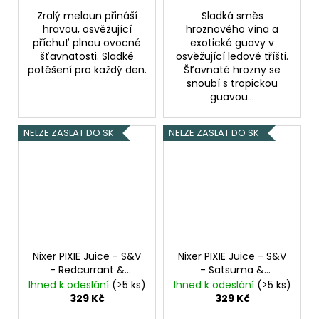
Zralý meloun přináší
Sladká směs
hravou, osvěžující
hroznového vína a
příchuť plnou ovocné
exotické guavy v
šťavnatosti. Sladké
osvěžující ledové tříšti.
potěšení pro každý den.
Šťavnaté hrozny se
snoubí s tropickou
guavou...
NELZE ZASLAT DO SK
NELZE ZASLAT DO SK
Nixer PIXIE Juice - S&V
Nixer PIXIE Juice - S&V
- Redcurrant &
- Satsuma &
Gooseberry - 10ml
Pineapple - 10ml
Ihned k odeslání
(>5 ks)
Ihned k odeslání
(>5 ks)
329 Kč
329 Kč