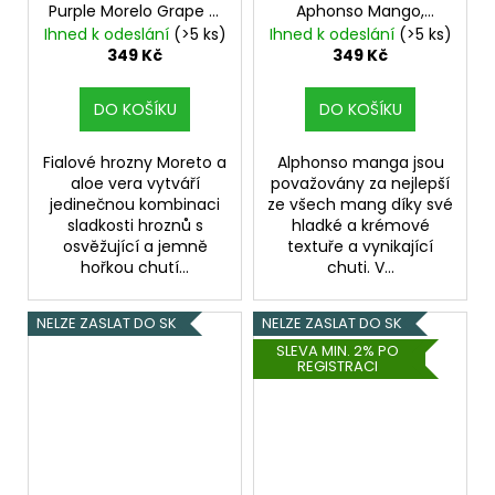
Purple Morelo Grape &
Aphonso Mango,
Aloe Vera - 10ml
Pineapple & Orange -
Ihned k odeslání
(>5 ks)
Ihned k odeslání
(>5 ks)
(Hroznové víno s Aloe)
10ml
(Mango, ananas
349 Kč
349 Kč
a pomeranč)
DO KOŠÍKU
DO KOŠÍKU
Fialové hrozny Moreto a
Alphonso manga jsou
aloe vera vytváří
považovány za nejlepší
jedinečnou kombinaci
ze všech mang díky své
sladkosti hroznů s
hladké a krémové
osvěžující a jemně
textuře a vynikající
hořkou chutí...
chuti. V...
NELZE ZASLAT DO SK
NELZE ZASLAT DO SK
SLEVA MIN. 2% PO
REGISTRACI