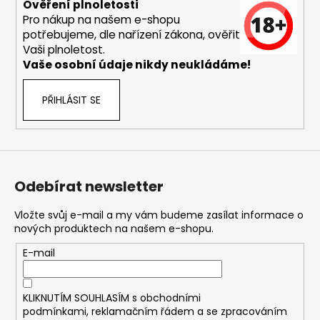
č
Ověření plnoletosti
u
Pro nákup na našem e-shopu
j
potřebujeme, dle nařízení zákona, ověřit
e
Vaši plnoletost.
m
Vaše osobní údaje nikdy neukládáme!
e
PŘIHLÁSIT SE
ASPIRE
BVC
ŽHAVÍCÍ
HLAVA
1,8OHM
Odebírat newsletter
43
Kč
Vložte svůj e-mail a my vám budeme zasílat informace o
nových produktech na našem e-shopu.
E-mail
KLIKNUTÍM SOUHLASÍM s
obchodními
podmínkami,
reklamačním řádem a se zpracováním