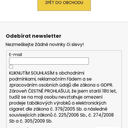
ZPĚT DO OBCHODU
a
j
í
Z
t
á
?
Odebírat newsletter
p
Nezmeškejte žádné novinky či slevy!
a
t
E-mail
í
HLEDAT
KLIKNUTÍM SOUHLASÍM s
obchodními
podmínkami,
reklamačním řádem a se
zpracováním osobních údajů dle zákona o
GDPR
.
D
Zároveň ČESTNĚ PROHLAŠUJI, že jsem starší 18ti let,
o
tudíž se na moji osobu nevztahuje omezení
p
prodeje tabákových výrobků a elektronických
cigaret dle zákona č. 379/2005 Sb. a následně
o
souvisejících zákonů č. 225/2006 Sb., č. 274/2008
r
Sb a č. 305/2009 Sb.
u