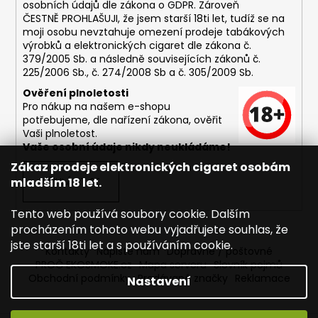
osobních údajů dle zákona o
GDPR
. Zároveň
ČESTNĚ PROHLAŠUJI, že jsem starší 18ti let, tudíž se na
moji osobu nevztahuje omezení prodeje tabákových
výrobků a elektronických cigaret dle zákona č.
379/2005 Sb. a následně souvisejících zákonů č.
225/2006 Sb., č. 274/2008 Sb a č. 305/2009 Sb.
Ověření plnoletosti
Pro nákup na našem e-shopu
potřebujeme, dle nařízení zákona, ověřit
Vaši plnoletost.
Vaše osobní údaje nikdy neukládáme!
Zákaz prodeje elektronických cigaret osobám
mladším 18 let.
PŘIHLÁSIT SE
Tento web používá soubory cookie. Dalším
procházením tohoto webu vyjadřujete souhlas, že
jste starší 18ti let a s používáním cookie.
Kontakty
Napište nám
Dopravné / poštovné
PROČ EKOSMOKE.cz
Mapa serveru
Slovník pojmů
Obchodní podmínky
Prodávané značky
Reklamace
Nastavení