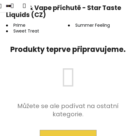
K
dat
Nákupní
Menu
Přihlášení
Shake & Vape příchutě - Star Taste
Přejít
o
na
Liquids (CZ)
Zpět
Zpět
košík
š
obsah
í
Prime
Summer Feeling
Sweet Treat
C
k
o
p
Produkty teprve připravujeme.
o
t
ř
e
b
u
j
Můžete se ale podívat na ostatní
e
kategorie.
t
e
n