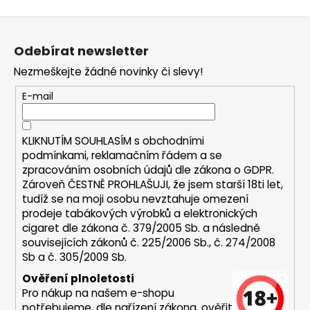
a
Z
j
á
í
Odebírat newsletter
p
t
Nezmeškejte žádné novinky či slevy!
a
?
t
E-mail
í
KLIKNUTÍM SOUHLASÍM s
obchodními
podmínkami,
reklamačním řádem a se
HLEDAT
zpracováním osobních údajů dle zákona o
GDPR
.
Zároveň ČESTNĚ PROHLAŠUJI, že jsem starší 18ti let,
tudíž se na moji osobu nevztahuje omezení
prodeje tabákových výrobků a elektronických
D
cigaret dle zákona č. 379/2005 Sb. a následně
o
souvisejících zákonů č. 225/2006 Sb., č. 274/2008
p
Sb a č. 305/2009 Sb.
o
Ověření plnoletosti
r
Pro nákup na našem e-shopu
u
potřebujeme, dle nařízení zákona, ověřit