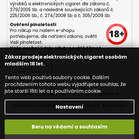
výrobků a elektronických cigaret dle zákona č.
379/2005 Sb. a následně souvisejících zákonů č.
225/2006 Sb., č. 274/2008 Sb a č. 305/2009 Sb.
Ověření plnoletosti
Pro nákup na našem e-shopu
potřebujeme, dle nařízení zákona, ověřit
Vaši plnoletost.
Vaše osobní údaje nikdy neukládáme!
Zákaz prodeje elektronických cigaret osobám
mladším 18 let.
PŘIHLÁSIT SE
Tento web používá soubory cookie. Dalším
procházením tohoto webu vyjadřujete souhlas, že
jste starší 18ti let a s používáním cookie.
Kontakty
Napište nám
Dopravné / poštovné
PROČ EKOSMOKE.cz
Mapa serveru
Slovník pojmů
Obchodní podmínky
Prodávané značky
Reklamace
Nastavení
Beru na vědomí a souhlasím
Vytvořil Shoptet
Copyright 2026
EKOSMOKE - Specialista na e-cigarety
.