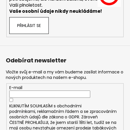
č
Vaši plnoletost.
u
Vaše osobní údaje nikdy neukládáme!
j
e
m
PŘIHLÁSIT SE
e
DEKANG
MENTOL
10ML
Odebírat newsletter
6MG
169
Vložte svůj e-mail a my vám budeme zasílat informace o
Kč
nových produktech na našem e-shopu.
Původně:
195
E-mail
Kč
KLIKNUTÍM SOUHLASÍM s
obchodními
podmínkami,
reklamačním řádem a se zpracováním
osobních údajů dle zákona o
GDPR
. Zároveň
ČESTNĚ PROHLAŠUJI, že jsem starší 18ti let, tudíž se na
moji osobu nevztahuje omezení prodeje tabákových