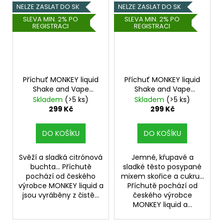
NELZE ZASLAT DO SK
NELZE ZASLAT DO SK
SLEVA MIN. 2% PO
SLEVA MIN. 2% PO
REGISTRACI
REGISTRACI
Příchuť MONKEY liquid
Příchuť MONKEY liquid
Shake and Vape
Shake and Vape
Lemon Lady V2 10ml
Cindou 10ml
Skladem
(>5 ks)
Skladem
(>5 ks)
299 Kč
299 Kč
DO KOŠÍKU
DO KOŠÍKU
Svěží a sladká citrónová
Jemné, křupavé a
buchta... Příchutě
sladké těsto posypané
pochází od českého
mixem skořice a cukru...
výrobce MONKEY liquid a
Příchutě pochází od
jsou vyráběny z čistě...
českého výrobce
MONKEY liquid a...