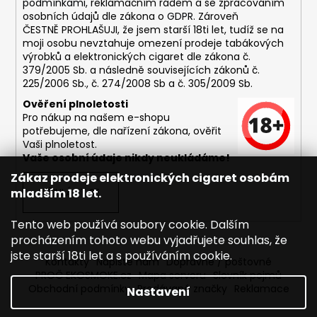
podmínkami,
reklamačním řádem a se zpracováním
osobních údajů dle zákona o
GDPR
. Zároveň
ČESTNĚ PROHLAŠUJI, že jsem starší 18ti let, tudíž se na
moji osobu nevztahuje omezení prodeje tabákových
výrobků a elektronických cigaret dle zákona č.
379/2005 Sb. a následně souvisejících zákonů č.
225/2006 Sb., č. 274/2008 Sb a č. 305/2009 Sb.
Ověření plnoletosti
Pro nákup na našem e-shopu
potřebujeme, dle nařízení zákona, ověřit
Vaši plnoletost.
Vaše osobní údaje nikdy neukládáme!
Zákaz prodeje elektronických cigaret osobám
mladším 18 let.
PŘIHLÁSIT SE
Tento web používá soubory cookie. Dalším
procházením tohoto webu vyjadřujete souhlas, že
jste starší 18ti let a s používáním cookie.
Kontakty
Napište nám
Dopravné / poštovné
PROČ EKOSMOKE.cz
Mapa serveru
Slovník pojmů
Obchodní podmínky
Prodávané značky
Reklamace
Nastavení