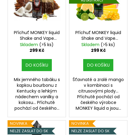
REGISTRACI
i
s
p
r
o
Příchuť MONKEY liquid
Příchuť MONKEY liquid
Shake and Vape
Shake and Vape
d
Kapitán 10ml
Tropical Monkey 10ml
Skladem
(>5 ks)
Skladem
(>5 ks)
u
299 Kč
299 Kč
k
t
DO KOŠÍKU
DO KOŠÍKU
ů
Mix jemného tabáku s
Šťavnaté a zralé mango
kapkou bourbonu z
v kombinaci s
Kentucky a lehkým
citrusovými plody...
nádechem vanilky a
Příchutě pochází od
kokosu... Příchutě
českého výrobce
pochází od českého...
MONKEY liquid a jsou...
NOVINKA
NOVINKA
NELZE ZASLAT DO SK
NELZE ZASLAT DO SK