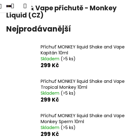
K
dat
Nákupní
Menu
Přihlášení
Shake & Vape příchutě - Monkey
Přejít
o
na
Liquid (CZ)
Zpět
Zpět
košík
š
obsah
í
Nejprodávanější
C
k
o
Příchuť MONKEY liquid Shake and Vape
p
Kapitán 10ml
o
Skladem
(>5 ks)
299 Kč
t
ř
e
Příchuť MONKEY liquid Shake and Vape
Tropical Monkey 10ml
b
Skladem
(>5 ks)
u
299 Kč
j
e
Příchuť MONKEY liquid Shake and Vape
Monkey Sperm 10ml
t
Skladem
(>5 ks)
e
299 Kč
n