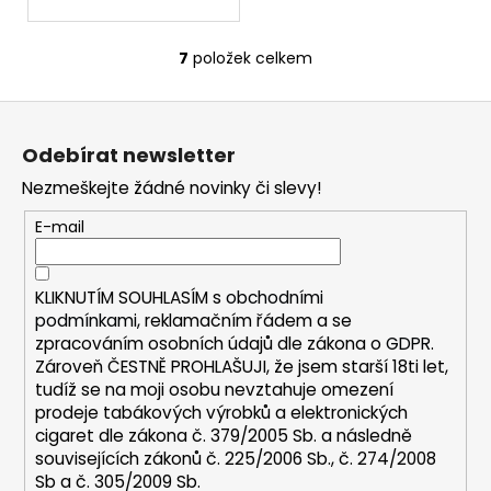
7
položek celkem
O
v
Z
l
á
á
Odebírat newsletter
d
p
a
Nezmeškejte žádné novinky či slevy!
a
c
t
E-mail
í
í
p
r
KLIKNUTÍM SOUHLASÍM s
obchodními
v
podmínkami,
reklamačním řádem a se
k
zpracováním osobních údajů dle zákona o
GDPR
.
y
Zároveň ČESTNĚ PROHLAŠUJI, že jsem starší 18ti let,
v
tudíž se na moji osobu nevztahuje omezení
ý
prodeje tabákových výrobků a elektronických
p
cigaret dle zákona č. 379/2005 Sb. a následně
i
souvisejících zákonů č. 225/2006 Sb., č. 274/2008
s
Sb a č. 305/2009 Sb.