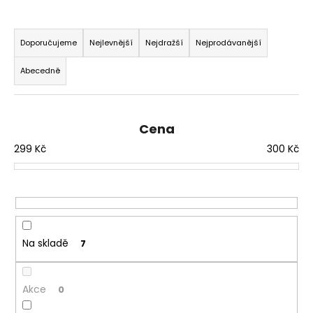
a
Ř
j
a
Doporučujeme
Nejlevnější
Nejdražší
Nejprodávanější
í
z
t
Abecedně
e
?
n
í
Cena
p
299
Kč
300
Kč
r
HLEDAT
o
d
u
D
k
o
t
Na skladě
7
p
ů
o
r
Akce
0
u