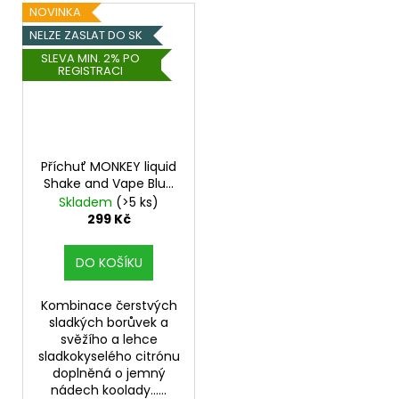
NOVINKA
NELZE ZASLAT DO SK
SLEVA MIN. 2% PO
REGISTRACI
Příchuť MONKEY liquid
Shake and Vape Blue
Lemon Ball 10ml
Skladem
(>5 ks)
299 Kč
DO KOŠÍKU
Kombinace čerstvých
sladkých borůvek a
svěžího a lehce
sladkokyselého citrónu
doplněná o jemný
nádech koolady......