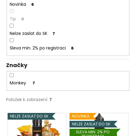
č
Novinka
6
u
j
Tip
0
e
m
e
Nelze zaslat do SK
7
Sleva min. 2% po registraci
6
DEKANG
MENTOL
10ML
Značky
11MG
169
Kč
Monkey
7
Původně:
195
Kč
Položek k zobrazení:
7
V
NELZE ZASLAT DO SK
NOVINKA
ý
NELZE ZASLAT DO SK
p
SLEVA MIN. 2% PO