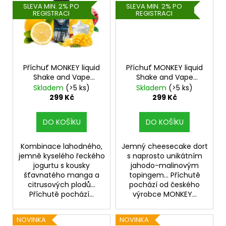
SLEVA MIN. 2% PO
SLEVA MIN. 2% PO
REGISTRACI
REGISTRACI
Příchuť MONKEY liquid
Příchuť MONKEY liquid
Shake and Vape
Shake and Vape
Monkey Sperm 10ml
Seržant 10ml
Skladem
(>5 ks)
Skladem
(>5 ks)
299 Kč
299 Kč
DO KOŠÍKU
DO KOŠÍKU
Kombinace lahodného,
Jemný cheesecake dort
jemně kyselého řeckého
s naprosto unikátním
jogurtu s kousky
jahodo-malinovým
šťavnatého manga a
topingem... Příchutě
citrusových plodů...
pochází od českého
Příchutě pochází...
výrobce MONKEY...
NOVINKA
NOVINKA