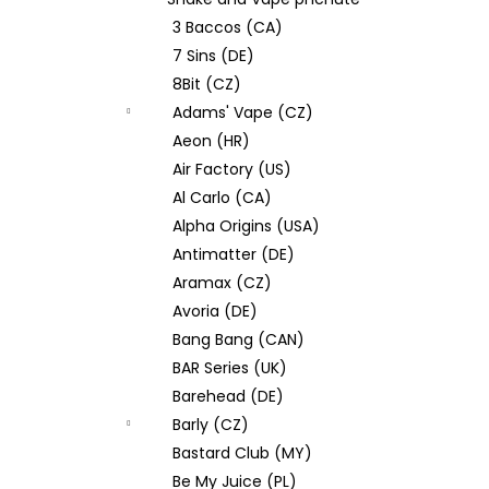
JOYETECH BF SS316 ATOMIZER 0,6OHM
l
3 Baccos (CA)
48 Kč
7 Sins (DE)
8Bit (CZ)
Adams' Vape (CZ)
Aeon (HR)
Air Factory (US)
Al Carlo (CA)
Alpha Origins (USA)
Antimatter (DE)
Aramax (CZ)
Avoria (DE)
Bang Bang (CAN)
BAR Series (UK)
Barehead (DE)
Barly (CZ)
Bastard Club (MY)
Be My Juice (PL)