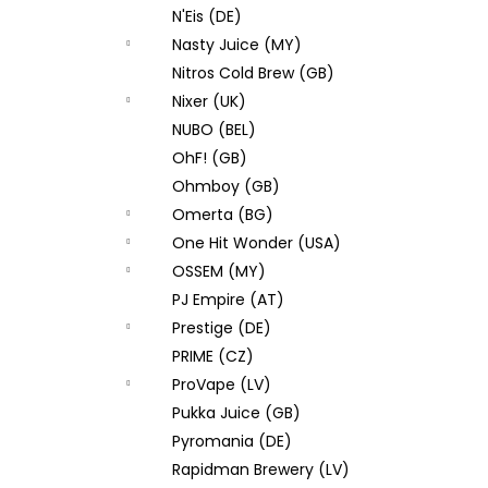
N'Eis (DE)
Nasty Juice (MY)
Nitros Cold Brew (GB)
Nixer (UK)
NUBO (BEL)
OhF! (GB)
Ohmboy (GB)
Omerta (BG)
One Hit Wonder (USA)
OSSEM (MY)
PJ Empire (AT)
Prestige (DE)
PRIME (CZ)
ProVape (LV)
Pukka Juice (GB)
Pyromania (DE)
Rapidman Brewery (LV)