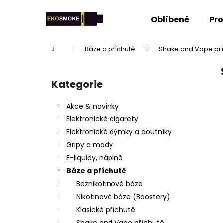
K
Přejít
na
o
Oblíbené
Pr
obsah
Zpět
Zpět
š
do
do
í
Domů
Báze a příchutě
Shake and Vape př
k
obchodu
obchodu
P
o
Kategorie
Přeskočit
s
kategorie
t
Akce & novinky
r
Elektronické cigarety
a
Elektronické dýmky a doutníky
n
Gripy a mody
n
E-liquidy, náplně
í
Báze a příchutě
p
Beznikotinové báze
a
Nikotinové báze (Boostery)
n
Klasické příchutě
e
Shake and Vape příchutě