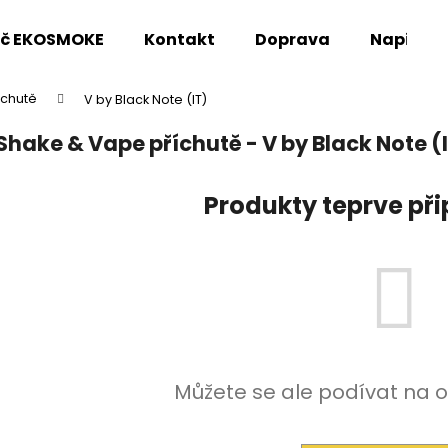
oč EKOSMOKE
Kontakt
Doprava
Napište
íchutě
V by Black Note (IT)
Co potřebujete najít?
Shake & Vape příchutě - V by Black Note (
HLEDAT
Produkty teprve př
Doporučujeme
Můžete se ale podívat na o