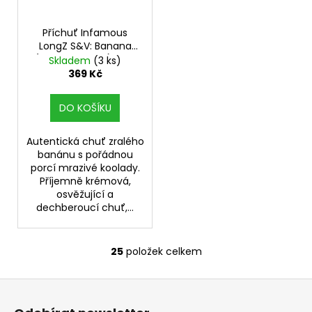
Příchuť Infamous
LongZ S&V: Banana
(Ledový banán) 10ml
Skladem
(3 ks)
369 Kč
DO KOŠÍKU
Autentická chuť zralého
banánu s pořádnou
porcí mrazivé koolady.
Příjemně krémová,
osvěžující a
dechberoucí chuť,...
25
položek celkem
O
v
Z
l
á
á