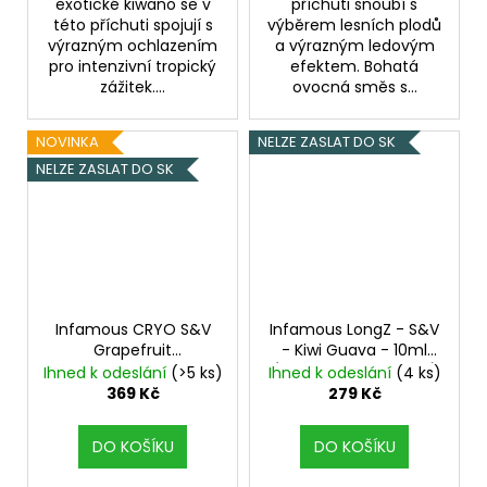
exotické kiwano se v
příchuti snoubí s
této příchuti spojují s
výběrem lesních plodů
výrazným ochlazením
a výrazným ledovým
pro intenzivní tropický
efektem. Bohatá
zážitek....
ovocná směs s...
NOVINKA
NELZE ZASLAT DO SK
NELZE ZASLAT DO SK
Infamous CRYO S&V
Infamous LongZ - S&V
Grapefruit
- Kiwi Guava - 10ml
Blackcurrant 10ml
(Ledové kiwi a guava)
Ihned k odeslání
(>5 ks)
Ihned k odeslání
(4 ks)
vychlazený grep s
369 Kč
279 Kč
černým rybízem
DO KOŠÍKU
DO KOŠÍKU