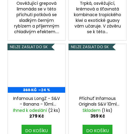
Osvěžující grepová
Trpká, osvěžující,
limonáda se v této
krémová a šťavnatá
příchuti potkává se
kombinace tropického
sladkým černým
kiwi a exotické guavy
rybízem a příjemným
vám učaruje. V závěru
chladivým efektem....
se k této...
NELZE ZASLAT DO SK
NELZE ZASLAT DO SK
369 KČ
–24 %
Infamous LongZ - S&V
Příchuť Infamous
- Banana - 10ml
Originals S&V 10ml
(Ledový banán)
Papa Blood
Ihned k odeslání
(2 ks)
Skladem
(1 ks)
279 Kč
359 Kč
DO KOŠÍKU
DO KOŠÍKU