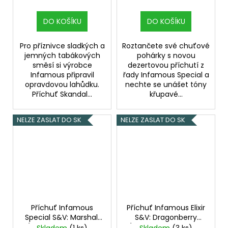
objem 10ml tabáková
tabáková nálepka
nálepka Kolek R
Kolek R
DO KOŠÍKU
DO KOŠÍKU
Pro příznivce sladkých a
Roztančete své chuťové
jemných tabákových
pohárky s novou
směsí si výrobce
dezertovou příchutí z
Infamous připravil
řady Infamous Special a
opravdovou lahůdku.
nechte se unášet tóny
Příchuť Skandal...
křupavé...
NELZE ZASLAT DO SK
NELZE ZASLAT DO SK
Příchuť Infamous
Příchuť Infamous Elixir
Special S&V: Marshall
S&V: Dragonberry
(Doutníkový tabák s
(Jahody, dračí ovoce