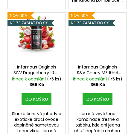
nenáročná kombinace,...
NOVINKA
NOVINKA
NELZE ZASLAT DO SK
NELZE ZASLAT DO SK
Infamous Originals
Infamous Originals
S&V Dragonberry 10ml
S&V Cherry MZ 10ml
Jahody s dračím
Třešňový tabák
Ihned k odeslání
(>5 ks)
Ihned k odeslání
(>5 ks)
ovocem
369 Kč
369 Kč
DO KOŠÍKU
DO KOŠÍKU
Sladké čerstvé jahody a
Jemně vyvážená
exotické dračí ovoce
kombinace třešně a
doplněné sametovou
tabáku, kde ani jedna
koncovkou. Jemně
chuť nepřebíjí druhou.