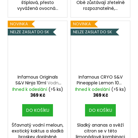
štiplavá, přesto
Obě zůstávají zřetelně
vyvážená ovocná...
rozpoznatelné,...
NOVINKA
NOVINKA
NELZE ZASLAT DO SK
NELZE ZASLAT DO SK
Infamous Originals
Infamous CRYO S&V
S&V Ninja 10ml
Vodní
Pineapple Lemon 10ml
meloun s kaktusem,
Ledový ananas s
Ihned k odeslání
(>5 ks)
Ihned k odeslání
(>5 ks)
broskví a čajem
citrónem
369 Kč
369 Kč
DO KOŠÍKU
DO KOŠÍKU
Šťavnatý vodní meloun,
Sladký ananas a svěží
exotický kaktus a sladká
citron se v této
broskev doplněné
limonádové kombinaci