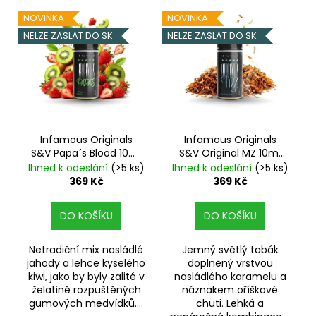
V
NOVINKA
NOVINKA
ý
NELZE ZASLAT DO SK
NELZE ZASLAT DO SK
p
i
s
p
r
o
Infamous Originals
Infamous Originals
S&V Papa´s Blood 10ml
S&V Original MZ 10ml
d
Jahoda s kiwi
Oříškový tabák s
Ihned k odeslání
(>5 ks)
Ihned k odeslání
(>5 ks)
u
karamelem
369 Kč
369 Kč
k
t
DO KOŠÍKU
DO KOŠÍKU
ů
Netradiční mix nasládlé
Jemný světlý tabák
jahody a lehce kyselého
doplněný vrstvou
kiwi, jako by byly zalité v
nasládlého karamelu a
želatině rozpuštěných
náznakem oříškové
gumových medvídků....
chuti. Lehká a