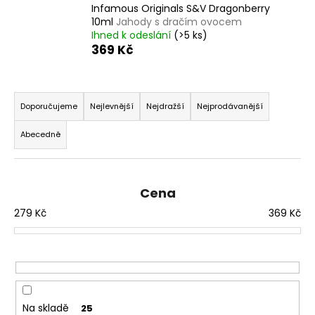
Infamous Originals S&V Dragonberry
a
10ml
Jahody s dračím ovocem
j
Ihned k odeslání
(>5 ks)
369 Kč
í
t
Ř
?
a
Doporučujeme
Nejlevnější
Nejdražší
Nejprodávanější
z
Abecedně
e
n
HLEDAT
í
Cena
p
279
Kč
369
Kč
r
D
o
o
d
p
o
u
r
k
u
t
Na skladě
25