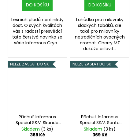
Kolek R
Kolek R
DO KOŠÍKU
DO KOŠÍKU
Lesních plodů není nikdy
Lahůdka pro milovníky
dost. O svých kvalitách
sladkých tabáků, ale
vás s radostí přesvědčí
také pro milovníky
tato čerstvá novinka ze
netradičních ovocných
série Infamous Cryo....
aromat. Cherry MZ
dokáže oslovit...
NELZE ZASLAT DO SK
NELZE ZASLAT DO SK
Příchuť Infamous
Příchuť Infamous
Special S&V: Skandal
Special S&V: Santa
(Tabák s vanilkou,
(Sušenka s vanilkou a
Skladem
(3 ks)
Skladem
(3 ks)
skořicí a karamelem)
skořicí) objem 10ml
369 Kč
369 Kč