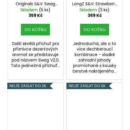
Originals S&V: Swag
LongZ S&V: Strawberry
V2.0 (Grahamové
Watermelon (Jahoda
Skladem
(5 ks)
Skladem
(3 ks)
sušenky a burákové
a vodní meloun) 10ml
359 Kč
369 Kč
máslo) objem 10ml
tabáková nálepka
DO KOŠÍKU
DO KOŠÍKU
Kolek R
Další skvělá příchuť pro
Jednoduchá, ale o to
příznivce dezertových
více dechberoucí
aromat se představuje
kombinace - sladké
pod názvem Swag V2.0.
zahradní jahody
Tato jedinečná příchuť...
promíchané s kousky
čerstvě nakrájeného...
NELZE ZASLAT DO SK
NELZE ZASLAT DO SK