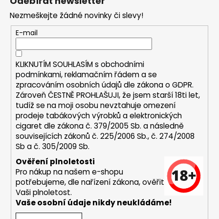
Odebírat newsletter
d
p
a
Nezmeškejte žádné novinky či slevy!
a
c
t
E-mail
í
í
p
r
KLIKNUTÍM SOUHLASÍM s
obchodními
v
podmínkami,
reklamačním řádem a se
k
zpracováním osobních údajů dle zákona o
GDPR
.
y
Zároveň ČESTNĚ PROHLAŠUJI, že jsem starší 18ti let,
v
tudíž se na moji osobu nevztahuje omezení
ý
prodeje tabákových výrobků a elektronických
p
cigaret dle zákona č. 379/2005 Sb. a následně
i
souvisejících zákonů č. 225/2006 Sb., č. 274/2008
s
Sb a č. 305/2009 Sb.
u
Ověření plnoletosti
Pro nákup na našem e-shopu
potřebujeme, dle nařízení zákona, ověřit
Vaši plnoletost.
Vaše osobní údaje nikdy neukládáme!