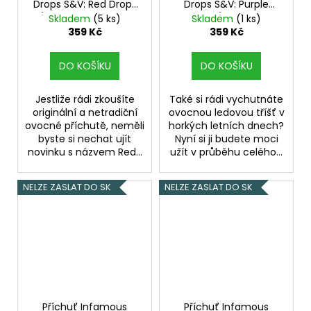
Drops S&V: Red Drops
Drops S&V: Purple
(Bobulovitá směs s
Drops (Hroznová
Skladem
(5 ks)
Skladem
(1 ks)
anýzem) objem 10ml
ledová tříšť) objem
359 Kč
359 Kč
tabáková nálepka
10ml tabáková nálepka
Kolek R
Kolek R
DO KOŠÍKU
DO KOŠÍKU
Jestliže rádi zkoušíte
Také si rádi vychutnáte
originální a netradiční
ovocnou ledovou tříšť v
ovocné příchutě, neměli
horkých letních dnech?
byste si nechat ujít
Nyní si ji budete moci
novinku s názvem Red...
užít v průběhu celého...
NELZE ZASLAT DO SK
NELZE ZASLAT DO SK
Příchuť Infamous
Příchuť Infamous