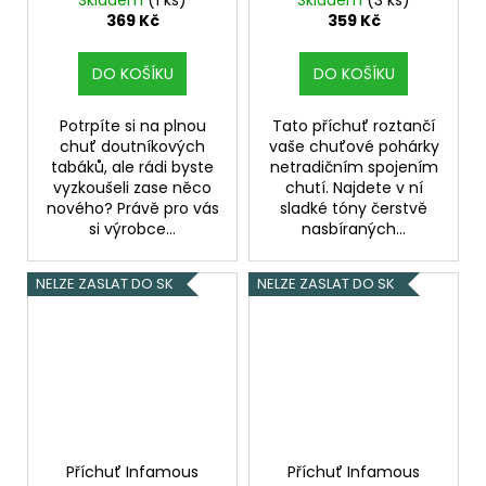
Skladem
(1 ks)
Skladem
(3 ks)
oříškem) objem 10ml
a pudink) objem 10ml
369 Kč
359 Kč
tabáková nálepka
tabáková nálepka
Kolek R
Kolek R
DO KOŠÍKU
DO KOŠÍKU
Potrpíte si na plnou
Tato příchuť roztančí
chuť doutníkových
vaše chuťové pohárky
tabáků, ale rádi byste
netradičním spojením
vyzkoušeli zase něco
chutí. Najdete v ní
nového? Právě pro vás
sladké tóny čerstvě
si výrobce...
nasbíraných...
NELZE ZASLAT DO SK
NELZE ZASLAT DO SK
Příchuť Infamous
Příchuť Infamous