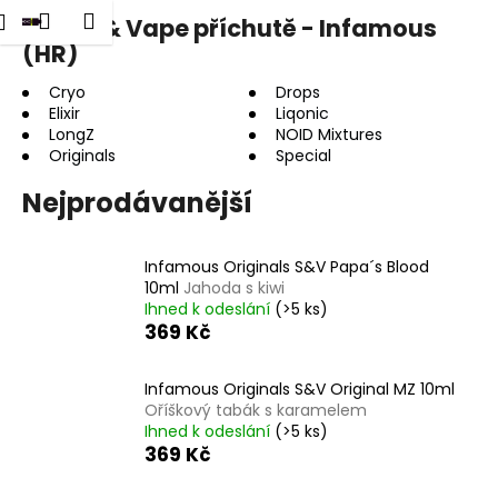
K
dat
Nákupní
Menu
Přihlášení
Shake & Vape příchutě - Infamous
Přejít
o
na
(HR)
Zpět
Zpět
košík
š
obsah
í
Cryo
Drops
Elixir
Liqonic
C
k
LongZ
NOID Mixtures
o
Originals
Special
p
Nejprodávanější
o
t
ř
Infamous Originals S&V Papa´s Blood
e
10ml
Jahoda s kiwi
Ihned k odeslání
(>5 ks)
b
369 Kč
u
j
Infamous Originals S&V Original MZ 10ml
e
Oříškový tabák s karamelem
Ihned k odeslání
(>5 ks)
t
369 Kč
e
n