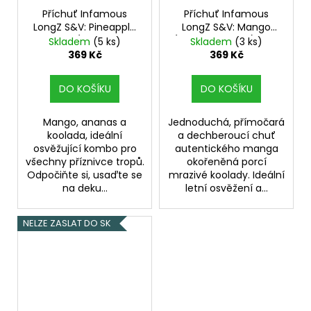
Příchuť Infamous
Příchuť Infamous
LongZ S&V: Pineapple
LongZ S&V: Mango
Mango (Osvěžující
(Ledové mango) 10ml
Skladem
(5 ks)
Skladem
(3 ks)
mango a ananas)
369 Kč
369 Kč
10ml
DO KOŠÍKU
DO KOŠÍKU
Mango, ananas a
Jednoduchá, přímočará
koolada, ideální
a dechberoucí chuť
osvěžující kombo pro
autentického manga
všechny příznivce tropů.
okořeněná porcí
Odpočiňte si, usaďte se
mrazivé koolady. Ideální
na deku...
letní osvěžení a...
NELZE ZASLAT DO SK