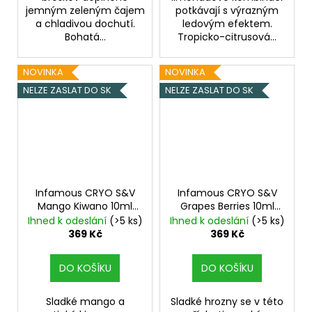
jemným zeleným čajem
potkávají s výrazným
a chladivou dochutí.
ledovým efektem.
Bohatá...
Tropicko-citrusová...
NOVINKA
NOVINKA
NELZE ZASLAT DO SK
NELZE ZASLAT DO SK
Infamous CRYO S&V
Infamous CRYO S&V
Mango Kiwano 10ml
Grapes Berries 10ml
Chladivé Kiwano s
Ledové hroznové víno
Ihned k odeslání
(>5 ks)
Ihned k odeslání
(>5 ks)
mangem
s lesními plody
369 Kč
369 Kč
DO KOŠÍKU
DO KOŠÍKU
Sladké mango a
Sladké hrozny se v této