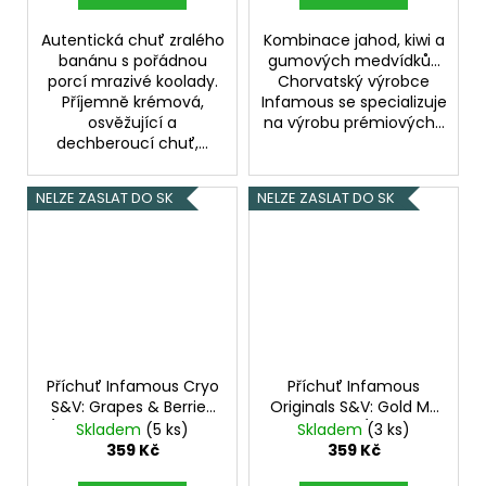
Autentická chuť zralého
Kombinace jahod, kiwi a
banánu s pořádnou
gumových medvídků...
porcí mrazivé koolady.
Chorvatský výrobce
Příjemně krémová,
Infamous se specializuje
osvěžující a
na výrobu prémiových...
dechberoucí chuť,...
NELZE ZASLAT DO SK
NELZE ZASLAT DO SK
Příchuť Infamous Cryo
Příchuť Infamous
S&V: Grapes & Berries
Originals S&V: Gold MZ
(Ledové hrozny a lesní
Cherry MZ (Tabák s
Skladem
(5 ks)
Skladem
(3 ks)
plody) objem 10ml
třešní) objem 10ml
359 Kč
359 Kč
tabáková nálepka
tabáková nálepka