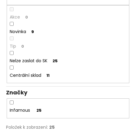
č
ů
u
j
Akce
0
e
m
Novinka
9
e
Tip
0
DEKANG
MENTOL
Nelze zaslat do SK
25
10ML
11MG
Centrální sklad
169
11
Kč
Původně:
195
Značky
Kč
Infamous
25
Položek k zobrazení:
25