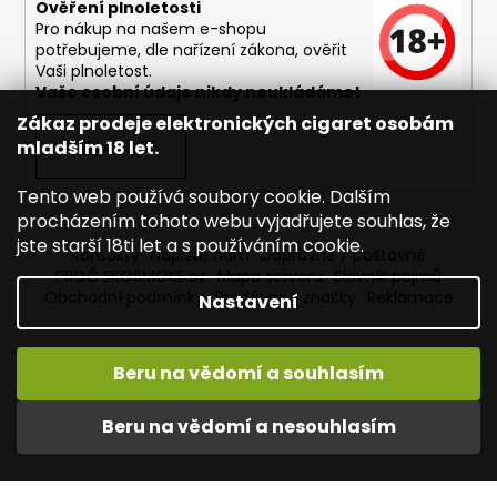
Ověření plnoletosti
Pro nákup na našem e-shopu
potřebujeme, dle nařízení zákona, ověřit
Vaši plnoletost.
Vaše osobní údaje nikdy neukládáme!
Zákaz prodeje elektronických cigaret osobám
mladším 18 let.
PŘIHLÁSIT SE
Tento web používá soubory cookie. Dalším
procházením tohoto webu vyjadřujete souhlas, že
jste starší 18ti let a s používáním cookie.
Kontakty
Napište nám
Dopravné / poštovné
PROČ EKOSMOKE.cz
Mapa serveru
Slovník pojmů
Obchodní podmínky
Prodávané značky
Reklamace
Nastavení
Beru na vědomí a souhlasím
Vytvořil Shoptet
Copyright 2026
EKOSMOKE - Specialista na e-cigarety
.
Beru na vědomí a nesouhlasím
Všechna práva vyhrazena.
Upravit nastavení cookies