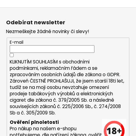
a
Z
j
á
í
Odebírat newsletter
p
t
Nezmeškejte žádné novinky či slevy!
a
?
t
E-mail
í
KLIKNUTÍM SOUHLASÍM s
obchodními
podmínkami,
reklamačním řádem a se
HLEDAT
zpracováním osobních údajů dle zákona o
GDPR
.
Zároveň ČESTNĚ PROHLAŠUJI, že jsem starší 18ti let,
tudíž se na moji osobu nevztahuje omezení
prodeje tabákových výrobků a elektronických
D
cigaret dle zákona č. 379/2005 Sb. a následně
o
souvisejících zákonů č. 225/2006 Sb., č. 274/2008
p
Sb a č. 305/2009 Sb.
o
Ověření plnoletosti
r
Pro nákup na našem e-shopu
u
potřebujeme, dle nařízení zákona, ověřit