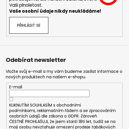
č
Vaši plnoletost.
u
Vaše osobní údaje nikdy neukládáme!
j
e
m
PŘIHLÁSIT SE
e
DEKANG
USA
MIX
Odebírat newsletter
10ML
11MG
Vložte svůj e-mail a my vám budeme zasílat informace o
169
nových produktech na našem e-shopu.
Kč
Původně:
E-mail
195
Kč
KLIKNUTÍM SOUHLASÍM s
obchodními
podmínkami,
reklamačním řádem a se zpracováním
osobních údajů dle zákona o
GDPR
. Zároveň
ČESTNĚ PROHLAŠUJI, že jsem starší 18ti let, tudíž se na
moji osobu nevztahuje omezení prodeje tabákových