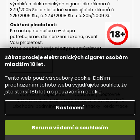
výrobků a elektronických cigaret dle zákona č.
379/2005 Sb. a následně souvisejících zákonů č.
225/2006 Sb., č. 274/2008 Sb a č. 305/2009 Sb.
Ověření plnoletosti
Pro nákup na našem e-shopu
potřebujeme, dle nařízení zákona, ověřit
Vaši plnoletost.
Vaše osobní údaje nikdy neukládáme!
Zákaz prodeje elektronických cigaret osobám
mladším 18 let.
PŘIHLÁSIT SE
Tento web používá soubory cookie. Dalším
procházením tohoto webu vyjadřujete souhlas, že
jste starší 18ti let a s používáním cookie.
Kontakty
Napište nám
Dopravné / poštovné
PROČ EKOSMOKE.cz
Mapa serveru
Slovník pojmů
Obchodní podmínky
Prodávané značky
Reklamace
Nastavení
Beru na vědomí a souhlasím
Vytvořil Shoptet
Copyright 2026
EKOSMOKE - Specialista na e-cigarety
.