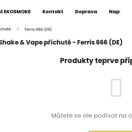
oč EKOSMOKE
Kontakt
Doprava
Napište
íchutě
Ferris 666 (DE)
Co potřebujete najít?
Shake & Vape příchutě - Ferris 666 (DE)
HLEDAT
Produkty teprve př
Doporučujeme
Můžete se ale podívat na o