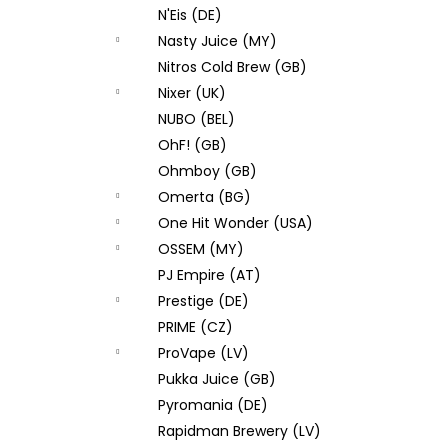
N'Eis (DE)
Nasty Juice (MY)
Nitros Cold Brew (GB)
Nixer (UK)
NUBO (BEL)
OhF! (GB)
Ohmboy (GB)
Omerta (BG)
One Hit Wonder (USA)
OSSEM (MY)
PJ Empire (AT)
Prestige (DE)
PRIME (CZ)
ProVape (LV)
Pukka Juice (GB)
Pyromania (DE)
Rapidman Brewery (LV)