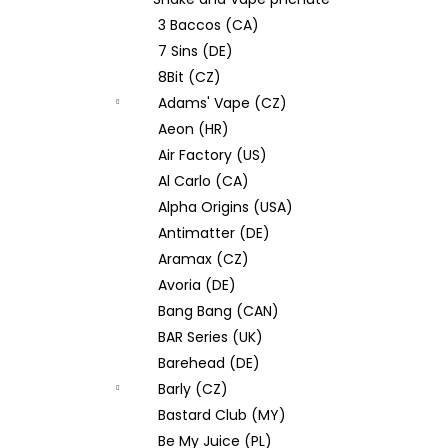
JOYETECH BF SS316 ATOMIZER 0,6OHM
l
3 Baccos (CA)
48 Kč
7 Sins (DE)
8Bit (CZ)
Adams' Vape (CZ)
Aeon (HR)
Air Factory (US)
Al Carlo (CA)
Alpha Origins (USA)
Antimatter (DE)
Aramax (CZ)
Avoria (DE)
Bang Bang (CAN)
BAR Series (UK)
Barehead (DE)
Barly (CZ)
Bastard Club (MY)
Be My Juice (PL)