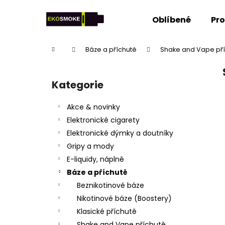
K
Přejít
na
o
Oblíbené
Pr
obsah
Zpět
Zpět
š
do
do
í
Domů
Báze a příchutě
Shake and Vape př
k
obchodu
obchodu
P
o
Kategorie
Přeskočit
s
kategorie
t
Akce & novinky
r
Elektronické cigarety
a
Elektronické dýmky a doutníky
n
Gripy a mody
n
E-liquidy, náplně
í
Báze a příchutě
p
Beznikotinové báze
a
Nikotinové báze (Boostery)
n
Klasické příchutě
e
Shake and Vape příchutě