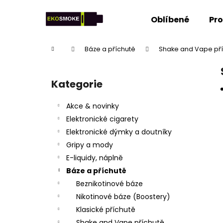
K
Přejít
na
o
Oblíbené
Pr
obsah
Zpět
Zpět
š
do
do
í
Domů
Báze a příchutě
Shake and Vape př
k
obchodu
obchodu
P
o
Kategorie
Přeskočit
s
kategorie
t
Akce & novinky
r
Elektronické cigarety
a
Elektronické dýmky a doutníky
n
Gripy a mody
n
E-liquidy, náplně
í
Báze a příchutě
p
Beznikotinové báze
a
Nikotinové báze (Boostery)
n
Klasické příchutě
e
Shake and Vape příchutě