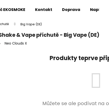
oč EKOSMOKE
Kontakt
Doprava
Napište
íchutě
Big Vape (DE)
Co potřebujete najít?
Shake & Vape příchutě - Big Vape (DE)
Neo Clouds X
HLEDAT
Produkty teprve př
Doporučujeme
Můžete se ale podívat na o