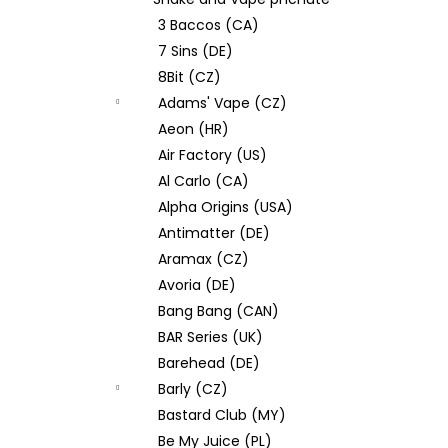
JOYETECH BF SS316 ATOMIZER 0,6OHM
l
3 Baccos (CA)
48 Kč
7 Sins (DE)
8Bit (CZ)
Adams' Vape (CZ)
Aeon (HR)
Air Factory (US)
Al Carlo (CA)
Alpha Origins (USA)
Antimatter (DE)
Aramax (CZ)
Avoria (DE)
Bang Bang (CAN)
BAR Series (UK)
Barehead (DE)
Barly (CZ)
Bastard Club (MY)
Be My Juice (PL)