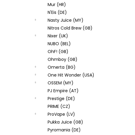
Mur (HR)
N'Eis (DE)
Nasty Juice (MY)
Nitros Cold Brew (GB)
Nixer (UK)
NUBO (BEL)
OhF! (GB)
Ohmboy (GB)
Omerta (BG)
One Hit Wonder (USA)
OSSEM (MY)
PJ Empire (AT)
Prestige (DE)
PRIME (CZ)
ProVape (LV)
Pukka Juice (GB)
Pyromania (DE)