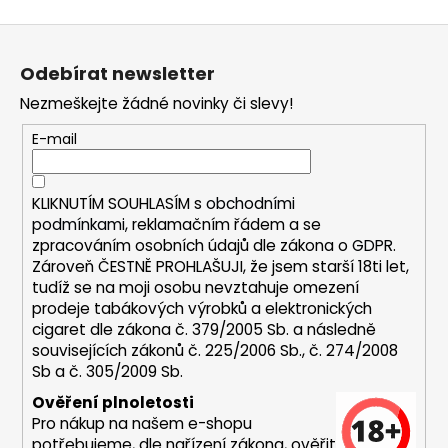
a
Z
j
á
í
Odebírat newsletter
p
t
Nezmeškejte žádné novinky či slevy!
a
?
t
E-mail
í
KLIKNUTÍM SOUHLASÍM s
obchodními
podmínkami,
reklamačním řádem a se
HLEDAT
zpracováním osobních údajů dle zákona o
GDPR
.
Zároveň ČESTNĚ PROHLAŠUJI, že jsem starší 18ti let,
tudíž se na moji osobu nevztahuje omezení
prodeje tabákových výrobků a elektronických
D
cigaret dle zákona č. 379/2005 Sb. a následně
o
souvisejících zákonů č. 225/2006 Sb., č. 274/2008
p
Sb a č. 305/2009 Sb.
o
Ověření plnoletosti
r
Pro nákup na našem e-shopu
u
potřebujeme, dle nařízení zákona, ověřit