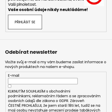
č
Vaši plnoletost.
u
Vaše osobní údaje nikdy neukládáme!
j
e
m
PŘIHLÁSIT SE
e
DEKANG
MALINA
10ML
Odebírat newsletter
11MG
169
Vložte svůj e-mail a my vám budeme zasílat informace o
Kč
nových produktech na našem e-shopu.
Původně:
195
E-mail
Kč
KLIKNUTÍM SOUHLASÍM s
obchodními
podmínkami,
reklamačním řádem a se zpracováním
osobních údajů dle zákona o
GDPR
. Zároveň
ČESTNĚ PROHLAŠUJI, že jsem starší 18ti let, tudíž se na
moji osobu nevztahuje omezení prodeje tabákových