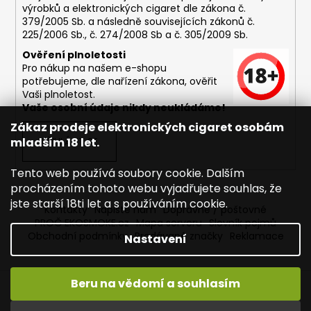
výrobků a elektronických cigaret dle zákona č.
379/2005 Sb. a následně souvisejících zákonů č.
225/2006 Sb., č. 274/2008 Sb a č. 305/2009 Sb.
Ověření plnoletosti
Pro nákup na našem e-shopu
potřebujeme, dle nařízení zákona, ověřit
Vaši plnoletost.
Vaše osobní údaje nikdy neukládáme!
Zákaz prodeje elektronických cigaret osobám
mladším 18 let.
PŘIHLÁSIT SE
Tento web používá soubory cookie. Dalším
procházením tohoto webu vyjadřujete souhlas, že
jste starší 18ti let a s používáním cookie.
Kontakty
Napište nám
Dopravné / poštovné
PROČ EKOSMOKE.cz
Mapa serveru
Slovník pojmů
Obchodní podmínky
Prodávané značky
Reklamace
Nastavení
Beru na vědomí a souhlasím
Vytvořil Shoptet
Copyright 2026
EKOSMOKE - Specialista na e-cigarety
.