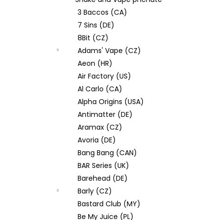
JOYETECH BF SS316 ATOMIZER 0,6OHM
l
3 Baccos (CA)
48 Kč
7 Sins (DE)
8Bit (CZ)
Adams' Vape (CZ)
Aeon (HR)
Air Factory (US)
Al Carlo (CA)
Alpha Origins (USA)
Antimatter (DE)
Aramax (CZ)
Avoria (DE)
Bang Bang (CAN)
BAR Series (UK)
Barehead (DE)
Barly (CZ)
Bastard Club (MY)
Be My Juice (PL)