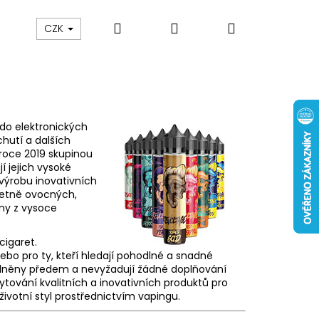
Hledat
Přihlášení
Nákupní
 nám
Obch. podmínky
Reklamace
Odstou
CZK
košík
do elektronických
chutí a dalších
 roce 2019 skupinou
í jejich vysoké
výrobu inovativních
včetně ovocných,
eny z vysoce
cigaret.
ebo pro ty, kteří hledají pohodlné a snadné
plněny předem a nevyžadují žádné doplňování
Následující
ytování kvalitních a inovativních produktů pro
ivotní styl prostřednictvím vapingu.