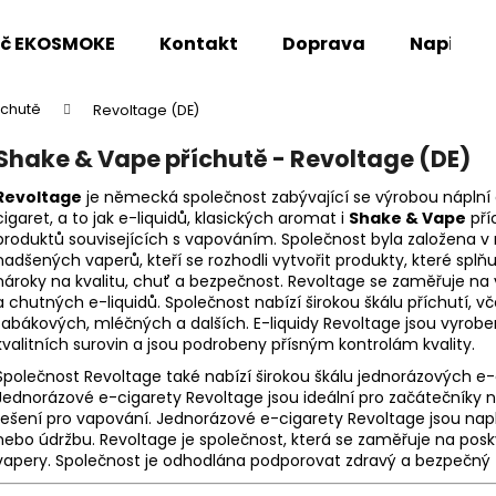
oč EKOSMOKE
Kontakt
Doprava
Napište
íchutě
Revoltage (DE)
Co potřebujete najít?
Shake & Vape příchutě - Revoltage (DE)
Revoltage
je německá společnost zabývající se výrobou náplní 
HLEDAT
cigaret, a to jak e-liquidů, klasických aromat i
Shake & Vape
pří
produktů souvisejících s vapováním. Společnost byla založena v
nadšených vaperů, kteří se rozhodli vytvořit produkty, které splňuj
nároky na kvalitu, chuť a bezpečnost. Revoltage se zaměřuje na 
Doporučujeme
a chutných e-liquidů. Společnost nabízí širokou škálu příchutí, 
tabákových, mléčných a dalších. E-liquidy Revoltage jsou vyrob
kvalitních surovin a jsou podrobeny přísným kontrolám kvality.
Společnost Revoltage také nabízí širokou škálu jednorázových e-
Jednorázové e-cigarety Revoltage jsou ideální pro začátečníky n
řešení pro vapování. Jednorázové e-cigarety Revoltage jsou na
nebo údržbu. Revoltage je společnost, která se zaměřuje na posk
vapery. Společnost je odhodlána podporovat zdravý a bezpečný ž