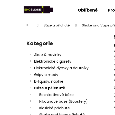
K
Přejít
na
o
Oblíbené
Pr
obsah
Zpět
Zpět
š
do
do
í
Domů
Báze a příchutě
Shake and Vape př
k
obchodu
obchodu
P
o
Kategorie
Přeskočit
s
kategorie
t
Akce & novinky
r
Elektronické cigarety
a
Elektronické dýmky a doutníky
n
Gripy a mody
n
E-liquidy, náplně
í
Báze a příchutě
p
Beznikotinové báze
a
Nikotinové báze (Boostery)
n
Klasické příchutě
e
Shake and Vape příchutě