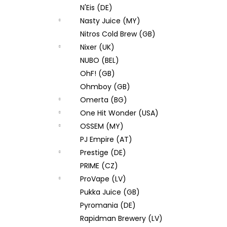
N'Eis (DE)
Nasty Juice (MY)
Nitros Cold Brew (GB)
Nixer (UK)
NUBO (BEL)
OhF! (GB)
Ohmboy (GB)
Omerta (BG)
One Hit Wonder (USA)
OSSEM (MY)
PJ Empire (AT)
Prestige (DE)
PRIME (CZ)
ProVape (LV)
Pukka Juice (GB)
Pyromania (DE)
Rapidman Brewery (LV)