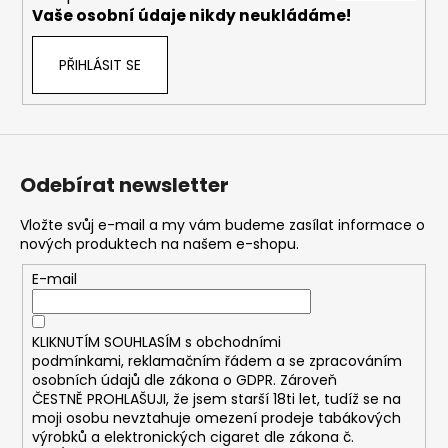
č
Vaše osobní údaje nikdy neukládáme!
u
j
PŘIHLÁSIT SE
e
m
e
JOYETECH
Odebírat newsletter
BF
SS316
ATOMIZER
Vložte svůj e-mail a my vám budeme zasílat informace o
0,6OHM
nových produktech na našem e-shopu.
48
E-mail
Kč
KLIKNUTÍM SOUHLASÍM s
obchodními
podmínkami,
reklamačním řádem a se zpracováním
osobních údajů dle zákona o
GDPR
. Zároveň
ČESTNĚ PROHLAŠUJI, že jsem starší 18ti let, tudíž se na
moji osobu nevztahuje omezení prodeje tabákových
výrobků a elektronických cigaret dle zákona č.