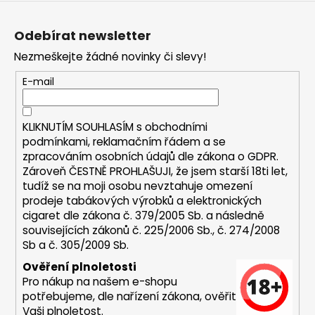
Z
a
á
j
Odebírat newsletter
p
í
Nezmeškejte žádné novinky či slevy!
a
t
t
E-mail
?
í
KLIKNUTÍM SOUHLASÍM s
obchodními
podmínkami,
reklamačním řádem a se
zpracováním osobních údajů dle zákona o
GDPR
.
HLEDAT
Zároveň ČESTNĚ PROHLAŠUJI, že jsem starší 18ti let,
tudíž se na moji osobu nevztahuje omezení
prodeje tabákových výrobků a elektronických
cigaret dle zákona č. 379/2005 Sb. a následně
D
souvisejících zákonů č. 225/2006 Sb., č. 274/2008
o
Sb a č. 305/2009 Sb.
p
Ověření plnoletosti
o
Pro nákup na našem e-shopu
r
potřebujeme, dle nařízení zákona, ověřit
u
Vaši plnoletost.