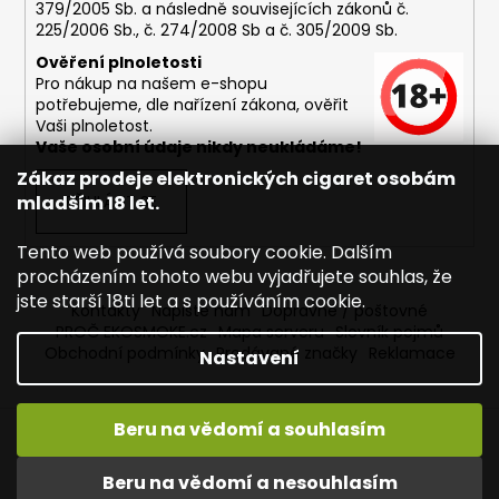
379/2005 Sb. a následně souvisejících zákonů č.
225/2006 Sb., č. 274/2008 Sb a č. 305/2009 Sb.
Ověření plnoletosti
Pro nákup na našem e-shopu
potřebujeme, dle nařízení zákona, ověřit
Vaši plnoletost.
Vaše osobní údaje nikdy neukládáme!
Zákaz prodeje elektronických cigaret osobám
mladším 18 let.
PŘIHLÁSIT SE
Tento web používá soubory cookie. Dalším
procházením tohoto webu vyjadřujete souhlas, že
jste starší 18ti let a s používáním cookie.
Kontakty
Napište nám
Dopravné / poštovné
PROČ EKOSMOKE.cz
Mapa serveru
Slovník pojmů
Obchodní podmínky
Prodávané značky
Reklamace
Nastavení
Beru na vědomí a souhlasím
Vytvořil Shoptet
Copyright 2026
EKOSMOKE - Specialista na e-cigarety
.
Beru na vědomí a nesouhlasím
Všechna práva vyhrazena.
Upravit nastavení cookies