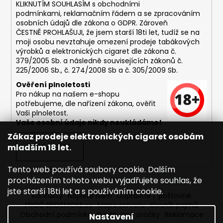
č
KLIKNUTÍM SOUHLASÍM s
obchodními
u
podmínkami,
reklamačním řádem a se zpracováním
j
osobních údajů dle zákona o
GDPR
. Zároveň
e
ČESTNĚ PROHLAŠUJI, že jsem starší 18ti let, tudíž se na
moji osobu nevztahuje omezení prodeje tabákových
m
výrobků a elektronických cigaret dle zákona č.
e
379/2005 Sb. a následně souvisejících zákonů č.
225/2006 Sb., č. 274/2008 Sb a č. 305/2009 Sb.
DEKANG
Ověření plnoletosti
MALINA
Pro nákup na našem e-shopu
10ML
potřebujeme, dle nařízení zákona, ověřit
11MG
Vaši plnoletost.
Vaše osobní údaje nikdy neukládáme!
169
Kč
Zákaz prodeje elektronických cigaret osobám
Původně:
mladším 18 let.
PŘIHLÁSIT SE
195
Kč
Tento web používá soubory cookie. Dalším
procházením tohoto webu vyjadřujete souhlas, že
jste starší 18ti let a s používáním cookie.
Kontakty
Napište nám
Dopravné / poštovné
PROČ EKOSMOKE.cz
Mapa serveru
Slovník pojmů
Obchodní podmínky
Prodávané značky
Reklamace
Nastavení