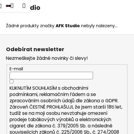
K
dat
Nákupní
Menu
Přihlášení
AFK Studio
Přejít
o
na
Zpět
Zpět
košík
š
obsah
í
Žádné produkty značky
AFK Studio
nebyly nalezeny...
C
k
Z
o
á
p
Odebírat newsletter
p
o
Nezmeškejte žádné novinky či slevy!
a
t
t
E-mail
ř
í
e
b
KLIKNUTÍM SOUHLASÍM s
obchodními
u
podmínkami,
reklamačním řádem a se
zpracováním osobních údajů dle zákona o
GDPR
.
j
Zároveň ČESTNĚ PROHLAŠUJI, že jsem starší 18ti let,
e
tudíž se na moji osobu nevztahuje omezení
t
prodeje tabákových výrobků a elektronických
e
cigaret dle zákona č. 379/2005 Sb. a následně
n
souvisejících zákonů č. 225/2006 Sb., č. 274/2008