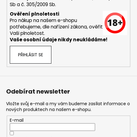
Sb a č. 305/2009 Sb.
a
j
Ověření plnoletosti
Pro nákup na našem e-shopu
í
potřebujeme, dle nařízení zákona, ověřit
t
Vaši plnoletost.
?
Vaše osobní údaje nikdy neukládáme!
PŘIHLÁSIT SE
HLEDAT
Odebírat newsletter
D
o
Vložte svůj e-mail a my vám budeme zasílat informace o
nových produktech na našem e-shopu.
p
o
E-mail
r
u