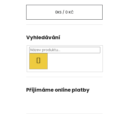
0
KS /
0 KČ
Vyhledávání
HLEDAT
Přijímáme online platby