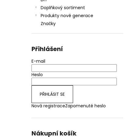
JOYETECH BF SS316 ATOMIZER 0,6OHM
l
Doplňkový sortiment
48 Kč
Produkty nové generace
Značky
Přihlášení
E-mail
Heslo
PŘIHLÁSIT SE
Nová registrace
Zapomenuté heslo
Nákupní košík