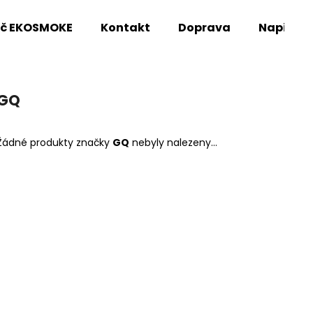
oč EKOSMOKE
Kontakt
Doprava
Napište
Co potřebujete najít?
GQ
HLEDAT
Žádné produkty značky
GQ
nebyly nalezeny...
Doporučujeme