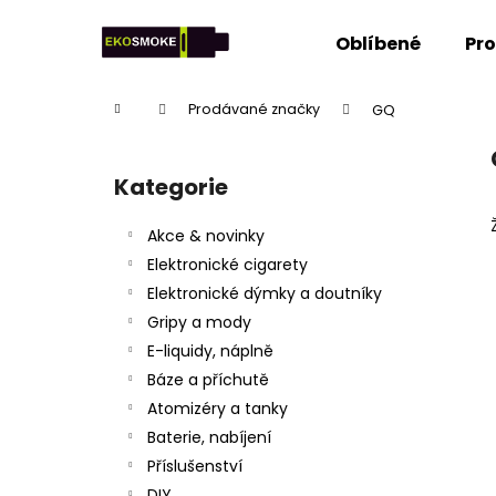
K
Přejít
na
o
Oblíbené
Pr
obsah
Zpět
Zpět
š
do
do
í
Domů
Prodávané značky
GQ
k
obchodu
obchodu
P
o
Kategorie
Přeskočit
s
kategorie
t
Akce & novinky
r
Elektronické cigarety
a
Elektronické dýmky a doutníky
n
Gripy a mody
n
E-liquidy, náplně
í
Báze a příchutě
p
Atomizéry a tanky
a
Baterie, nabíjení
n
Příslušenství
e
DIY