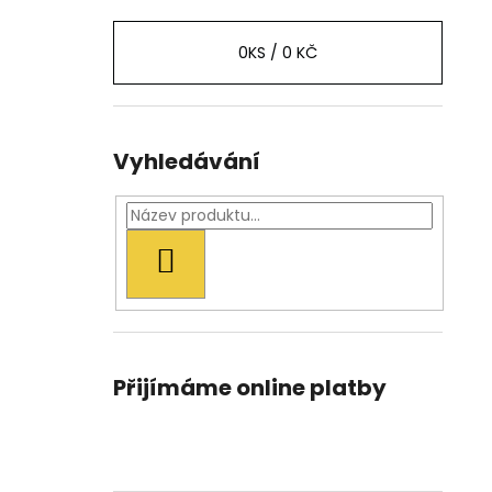
0
KS /
0 KČ
Vyhledávání
HLEDAT
Přijímáme online platby