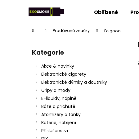
K
Přejít
na
o
Oblíbené
Pr
obsah
Zpět
Zpět
š
do
do
í
Domů
Prodávané značky
Ecigooo
k
obchodu
obchodu
P
o
Kategorie
Přeskočit
s
kategorie
t
Akce & novinky
r
Elektronické cigarety
a
Elektronické dýmky a doutníky
n
Gripy a mody
n
E-liquidy, náplně
í
Báze a příchutě
p
Atomizéry a tanky
a
Baterie, nabíjení
n
Příslušenství
e
DIY