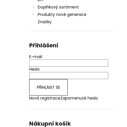
JOYETECH BF SS316 ATOMIZER 0,6OHM
l
Doplňkový sortiment
48 Kč
Produkty nové generace
Značky
Přihlášení
E-mail
Heslo
PŘIHLÁSIT SE
Nová registrace
Zapomenuté heslo
Nákupní košík