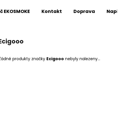
oč EKOSMOKE
Kontakt
Doprava
Napište
Co potřebujete najít?
Ecigooo
HLEDAT
Žádné produkty značky
Ecigooo
nebyly nalezeny...
Doporučujeme