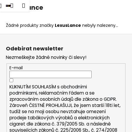
K
dat
Nákupní
Menu
Přihlášení
LexusLance
Přejít
o
na
Zpět
Zpět
košík
š
obsah
í
Žádné produkty značky
LexusLance
nebyly nalezeny...
C
k
Z
o
á
p
Odebírat newsletter
p
o
Nezmeškejte žádné novinky či slevy!
a
t
t
E-mail
ř
í
e
b
KLIKNUTÍM SOUHLASÍM s
obchodními
u
podmínkami,
reklamačním řádem a se
zpracováním osobních údajů dle zákona o
GDPR
.
j
Zároveň ČESTNĚ PROHLAŠUJI, že jsem starší 18ti let,
e
tudíž se na moji osobu nevztahuje omezení
t
prodeje tabákových výrobků a elektronických
e
cigaret dle zákona č. 379/2005 Sb. a následně
n
souvisejících zákonů č. 225/2006 Sb., č. 274/2008