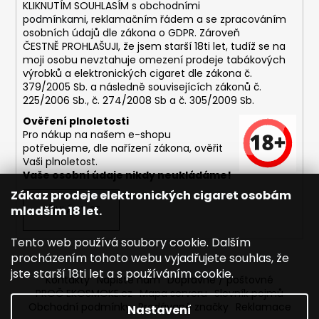
č
KLIKNUTÍM SOUHLASÍM s
obchodními
u
podmínkami,
reklamačním řádem a se zpracováním
j
osobních údajů dle zákona o
GDPR
. Zároveň
e
ČESTNĚ PROHLAŠUJI, že jsem starší 18ti let, tudíž se na
moji osobu nevztahuje omezení prodeje tabákových
m
výrobků a elektronických cigaret dle zákona č.
e
379/2005 Sb. a následně souvisejících zákonů č.
225/2006 Sb., č. 274/2008 Sb a č. 305/2009 Sb.
DEKANG
Ověření plnoletosti
DESERT
Pro nákup na našem e-shopu
SHIP
potřebujeme, dle nařízení zákona, ověřit
10ML
Vaši plnoletost.
11MG
Vaše osobní údaje nikdy neukládáme!
169
Zákaz prodeje elektronických cigaret osobám
Kč
mladším 18 let.
PŘIHLÁSIT SE
Původně:
195
Kč
Tento web používá soubory cookie. Dalším
procházením tohoto webu vyjadřujete souhlas, že
jste starší 18ti let a s používáním cookie.
Kontakty
Napište nám
Dopravné / poštovné
PROČ EKOSMOKE.cz
Mapa serveru
Slovník pojmů
Obchodní podmínky
Prodávané značky
Reklamace
Nastavení