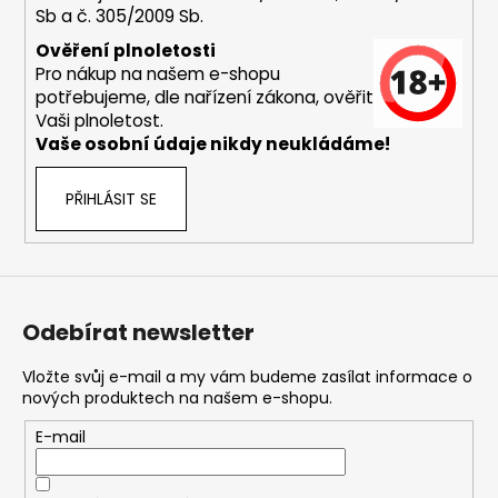
Sb a č. 305/2009 Sb.
a
j
Ověření plnoletosti
Pro nákup na našem e-shopu
í
potřebujeme, dle nařízení zákona, ověřit
t
Vaši plnoletost.
?
Vaše osobní údaje nikdy neukládáme!
PŘIHLÁSIT SE
HLEDAT
Odebírat newsletter
D
o
Vložte svůj e-mail a my vám budeme zasílat informace o
nových produktech na našem e-shopu.
p
o
E-mail
r
u