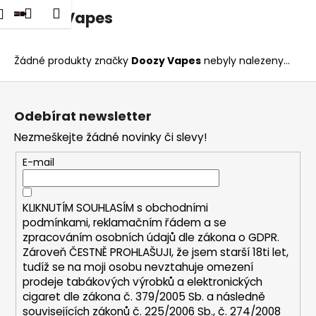
K
dat
Nákupní
Menu
Přihlášení
Doozy Vapes
Přejít
o
na
Zpět
Zpět
košík
š
obsah
í
Žádné produkty značky
Doozy Vapes
nebyly nalezeny...
C
k
Z
o
á
p
Odebírat newsletter
p
o
Nezmeškejte žádné novinky či slevy!
a
t
t
E-mail
ř
í
e
b
KLIKNUTÍM SOUHLASÍM s
obchodními
u
podmínkami,
reklamačním řádem a se
zpracováním osobních údajů dle zákona o
GDPR
.
j
Zároveň ČESTNĚ PROHLAŠUJI, že jsem starší 18ti let,
e
tudíž se na moji osobu nevztahuje omezení
t
prodeje tabákových výrobků a elektronických
e
cigaret dle zákona č. 379/2005 Sb. a následně
n
souvisejících zákonů č. 225/2006 Sb., č. 274/2008