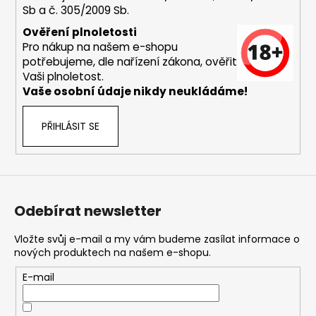
Sb a č. 305/2009 Sb.
a
j
Ověření plnoletosti
Pro nákup na našem e-shopu
í
potřebujeme, dle nařízení zákona, ověřit
t
Vaši plnoletost.
?
Vaše osobní údaje nikdy neukládáme!
PŘIHLÁSIT SE
HLEDAT
Odebírat newsletter
D
o
Vložte svůj e-mail a my vám budeme zasílat informace o
nových produktech na našem e-shopu.
p
o
E-mail
r
u