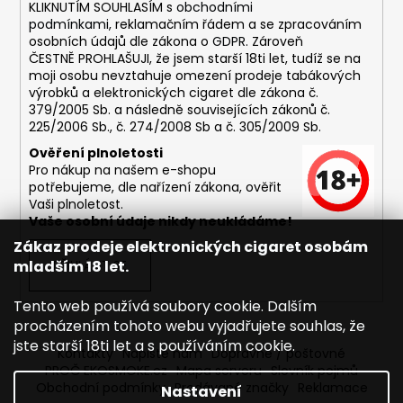
č
KLIKNUTÍM SOUHLASÍM s
obchodními
u
podmínkami,
reklamačním řádem a se zpracováním
j
osobních údajů dle zákona o
GDPR
. Zároveň
e
ČESTNĚ PROHLAŠUJI, že jsem starší 18ti let, tudíž se na
moji osobu nevztahuje omezení prodeje tabákových
m
výrobků a elektronických cigaret dle zákona č.
e
379/2005 Sb. a následně souvisejících zákonů č.
225/2006 Sb., č. 274/2008 Sb a č. 305/2009 Sb.
DEKANG
Ověření plnoletosti
DESERT
Pro nákup na našem e-shopu
SHIP
potřebujeme, dle nařízení zákona, ověřit
10ML
Vaši plnoletost.
18MG
Vaše osobní údaje nikdy neukládáme!
169
Zákaz prodeje elektronických cigaret osobám
Kč
mladším 18 let.
PŘIHLÁSIT SE
Původně:
195
Kč
Tento web používá soubory cookie. Dalším
procházením tohoto webu vyjadřujete souhlas, že
jste starší 18ti let a s používáním cookie.
Kontakty
Napište nám
Dopravné / poštovné
PROČ EKOSMOKE.cz
Mapa serveru
Slovník pojmů
Obchodní podmínky
Prodávané značky
Reklamace
Nastavení