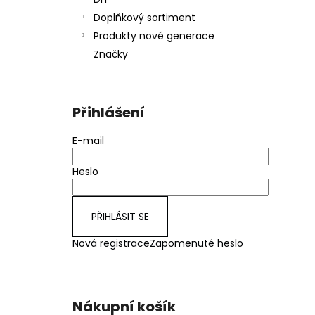
JOYETECH BF SS316 ATOMIZER 0,6OHM
l
Doplňkový sortiment
48 Kč
Produkty nové generace
Značky
Přihlášení
E-mail
Heslo
PŘIHLÁSIT SE
Nová registrace
Zapomenuté heslo
Nákupní košík