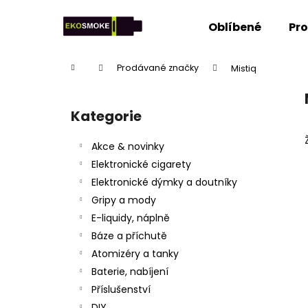
K
Přejít
na
o
Oblíbené
Pr
obsah
Zpět
Zpět
š
do
do
í
Domů
Prodávané značky
Mistiq
k
obchodu
obchodu
P
o
Kategorie
Přeskočit
s
kategorie
t
Akce & novinky
r
Elektronické cigarety
a
Elektronické dýmky a doutníky
n
Gripy a mody
n
E-liquidy, náplně
í
Báze a příchutě
p
Atomizéry a tanky
a
Baterie, nabíjení
n
Příslušenství
e
DIY