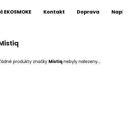
oč EKOSMOKE
Kontakt
Doprava
Napište
Co potřebujete najít?
Mistiq
HLEDAT
Žádné produkty značky
Mistiq
nebyly nalezeny...
Doporučujeme