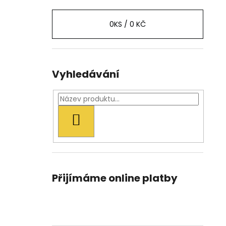
0
KS /
0 KČ
Vyhledávání
HLEDAT
Přijímáme online platby