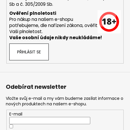
Sb a č. 305/2009 Sb.
a
j
Ověření plnoletosti
Pro nákup na našem e-shopu
í
potřebujeme, dle nařízení zákona, ověřit
t
Vaši plnoletost.
?
Vaše osobní údaje nikdy neukládáme!
PŘIHLÁSIT SE
HLEDAT
Odebírat newsletter
D
o
Vložte svůj e-mail a my vám budeme zasílat informace o
nových produktech na našem e-shopu.
p
o
E-mail
r
u