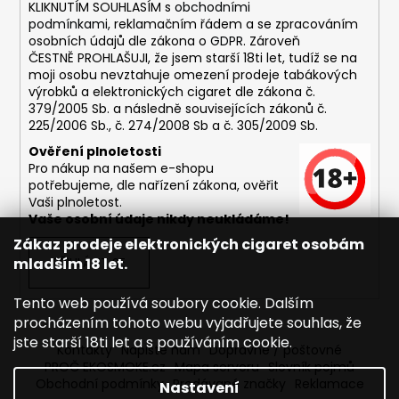
č
KLIKNUTÍM SOUHLASÍM s
obchodními
u
podmínkami,
reklamačním řádem a se zpracováním
j
osobních údajů dle zákona o
GDPR
. Zároveň
e
ČESTNĚ PROHLAŠUJI, že jsem starší 18ti let, tudíž se na
moji osobu nevztahuje omezení prodeje tabákových
m
výrobků a elektronických cigaret dle zákona č.
e
379/2005 Sb. a následně souvisejících zákonů č.
225/2006 Sb., č. 274/2008 Sb a č. 305/2009 Sb.
DEKANG
Ověření plnoletosti
MENTOL
Pro nákup na našem e-shopu
10ML
potřebujeme, dle nařízení zákona, ověřit
6MG
Vaši plnoletost.
Vaše osobní údaje nikdy neukládáme!
169
Kč
Zákaz prodeje elektronických cigaret osobám
Původně:
mladším 18 let.
PŘIHLÁSIT SE
195
Kč
Tento web používá soubory cookie. Dalším
procházením tohoto webu vyjadřujete souhlas, že
jste starší 18ti let a s používáním cookie.
Kontakty
Napište nám
Dopravné / poštovné
PROČ EKOSMOKE.cz
Mapa serveru
Slovník pojmů
Obchodní podmínky
Prodávané značky
Reklamace
Nastavení