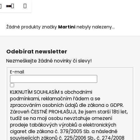
K
dat
Nákupní
Menu
Přihlášení
Martini
Přejít
o
na
Zpět
Zpět
košík
š
obsah
í
Žádné produkty značky
Martini
nebyly nalezeny...
C
k
Z
o
á
p
Odebírat newsletter
p
o
Nezmeškejte žádné novinky či slevy!
a
t
t
E-mail
ř
í
e
b
KLIKNUTÍM SOUHLASÍM s
obchodními
u
podmínkami,
reklamačním řádem a se
zpracováním osobních údajů dle zákona o
GDPR
.
j
Zároveň ČESTNĚ PROHLAŠUJI, že jsem starší 18ti let,
e
tudíž se na moji osobu nevztahuje omezení
t
prodeje tabákových výrobků a elektronických
e
cigaret dle zákona č. 379/2005 Sb. a následně
n
souvisejících zákonů č. 225/2006 Sb., č. 274/2008