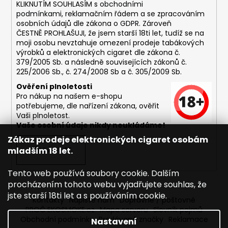
č
KLIKNUTÍM SOUHLASÍM s
obchodními
u
podmínkami,
reklamačním řádem a se zpracováním
j
osobních údajů dle zákona o
GDPR
. Zároveň
e
ČESTNĚ PROHLAŠUJI, že jsem starší 18ti let, tudíž se na
moji osobu nevztahuje omezení prodeje tabákových
m
výrobků a elektronických cigaret dle zákona č.
e
379/2005 Sb. a následně souvisejících zákonů č.
225/2006 Sb., č. 274/2008 Sb a č. 305/2009 Sb.
DEKANG
Ověření plnoletosti
MALINA
Pro nákup na našem e-shopu
10ML
potřebujeme, dle nařízení zákona, ověřit
11MG
Vaši plnoletost.
Vaše osobní údaje nikdy neukládáme!
169
Kč
Zákaz prodeje elektronických cigaret osobám
Původně:
mladším 18 let.
PŘIHLÁSIT SE
195
Kč
Tento web používá soubory cookie. Dalším
procházením tohoto webu vyjadřujete souhlas, že
jste starší 18ti let a s používáním cookie.
Kontakty
Napište nám
Dopravné / poštovné
PROČ EKOSMOKE.cz
Mapa serveru
Slovník pojmů
Obchodní podmínky
Prodávané značky
Reklamace
Nastavení