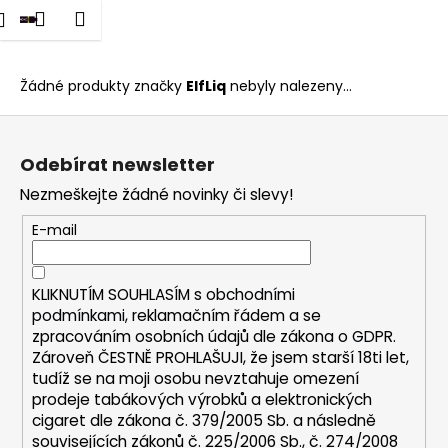
K
dat
Nákupní
Menu
Přihlášení
ElfLiq
Přejít
o
na
Zpět
Zpět
košík
š
obsah
í
Žádné produkty značky
ElfLiq
nebyly nalezeny...
C
k
Z
o
á
p
Odebírat newsletter
p
o
Nezmeškejte žádné novinky či slevy!
a
t
t
E-mail
ř
í
e
b
KLIKNUTÍM SOUHLASÍM s
obchodními
u
podmínkami,
reklamačním řádem a se
zpracováním osobních údajů dle zákona o
GDPR
.
j
Zároveň ČESTNĚ PROHLAŠUJI, že jsem starší 18ti let,
e
tudíž se na moji osobu nevztahuje omezení
t
prodeje tabákových výrobků a elektronických
e
cigaret dle zákona č. 379/2005 Sb. a následně
n
souvisejících zákonů č. 225/2006 Sb., č. 274/2008