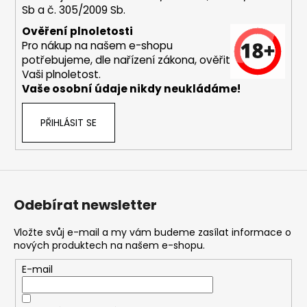
Sb a č. 305/2009 Sb.
a
j
Ověření plnoletosti
Pro nákup na našem e-shopu
í
potřebujeme, dle nařízení zákona, ověřit
t
Vaši plnoletost.
?
Vaše osobní údaje nikdy neukládáme!
PŘIHLÁSIT SE
HLEDAT
Odebírat newsletter
D
o
Vložte svůj e-mail a my vám budeme zasílat informace o
nových produktech na našem e-shopu.
p
o
E-mail
r
u