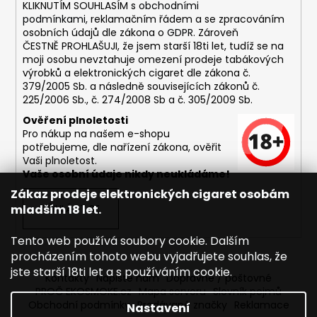
č
KLIKNUTÍM SOUHLASÍM s
obchodními
u
podmínkami,
reklamačním řádem a se zpracováním
j
osobních údajů dle zákona o
GDPR
. Zároveň
e
ČESTNĚ PROHLAŠUJI, že jsem starší 18ti let, tudíž se na
moji osobu nevztahuje omezení prodeje tabákových
m
výrobků a elektronických cigaret dle zákona č.
e
379/2005 Sb. a následně souvisejících zákonů č.
225/2006 Sb., č. 274/2008 Sb a č. 305/2009 Sb.
DEKANG
Ověření plnoletosti
USA
Pro nákup na našem e-shopu
MIX
potřebujeme, dle nařízení zákona, ověřit
10ML
Vaši plnoletost.
6MG
Vaše osobní údaje nikdy neukládáme!
169
Zákaz prodeje elektronických cigaret osobám
Kč
mladším 18 let.
PŘIHLÁSIT SE
Původně:
195
Kč
Tento web používá soubory cookie. Dalším
procházením tohoto webu vyjadřujete souhlas, že
jste starší 18ti let a s používáním cookie.
Kontakty
Napište nám
Dopravné / poštovné
PROČ EKOSMOKE.cz
Mapa serveru
Slovník pojmů
Obchodní podmínky
Prodávané značky
Reklamace
Nastavení