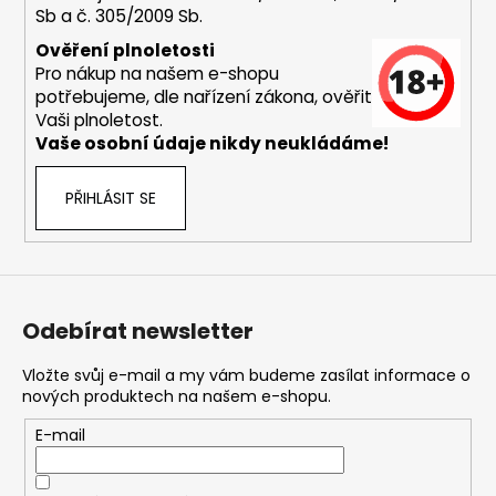
Sb a č. 305/2009 Sb.
a
j
Ověření plnoletosti
Pro nákup na našem e-shopu
í
potřebujeme, dle nařízení zákona, ověřit
t
Vaši plnoletost.
?
Vaše osobní údaje nikdy neukládáme!
PŘIHLÁSIT SE
HLEDAT
Odebírat newsletter
D
o
Vložte svůj e-mail a my vám budeme zasílat informace o
nových produktech na našem e-shopu.
p
o
E-mail
r
u