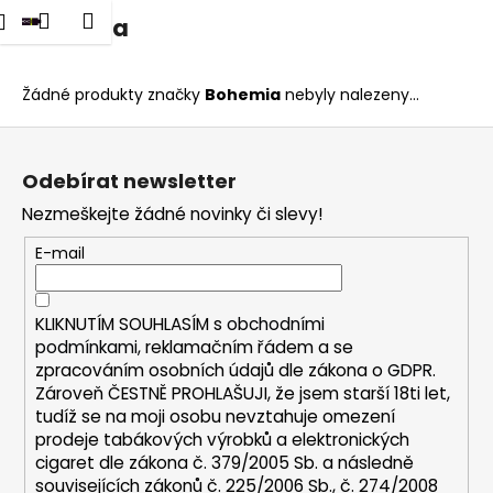
K
dat
Nákupní
Menu
Přihlášení
Bohemia
Přejít
o
na
Zpět
Zpět
košík
š
obsah
í
Žádné produkty značky
Bohemia
nebyly nalezeny...
C
k
Z
o
á
p
Odebírat newsletter
p
o
Nezmeškejte žádné novinky či slevy!
a
t
t
E-mail
ř
í
e
b
KLIKNUTÍM SOUHLASÍM s
obchodními
u
podmínkami,
reklamačním řádem a se
zpracováním osobních údajů dle zákona o
GDPR
.
j
Zároveň ČESTNĚ PROHLAŠUJI, že jsem starší 18ti let,
e
tudíž se na moji osobu nevztahuje omezení
t
prodeje tabákových výrobků a elektronických
e
cigaret dle zákona č. 379/2005 Sb. a následně
n
souvisejících zákonů č. 225/2006 Sb., č. 274/2008