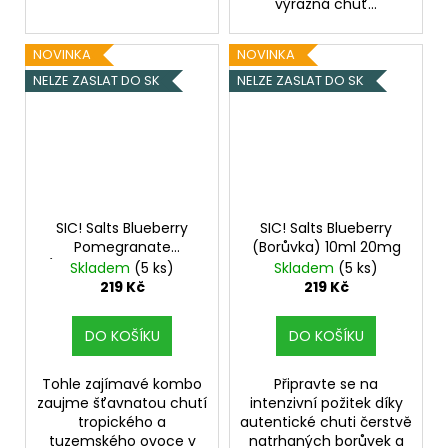
výrazná chuť...
NOVINKA
NOVINKA
NELZE ZASLAT DO SK
NELZE ZASLAT DO SK
SIC! Salts Blueberry
SIC! Salts Blueberry
Pomegranate
(Borůvka) 10ml 20mg
(Borůvka a granátové
Skladem
(5 ks)
Skladem
(5 ks)
jablko) 10ml 16mg
219 Kč
219 Kč
DO KOŠÍKU
DO KOŠÍKU
Tohle zajímavé kombo
Připravte se na
zaujme šťavnatou chutí
intenzivní požitek díky
tropického a
autentické chuti čerstvě
tuzemského ovoce v
natrhaných borůvek a