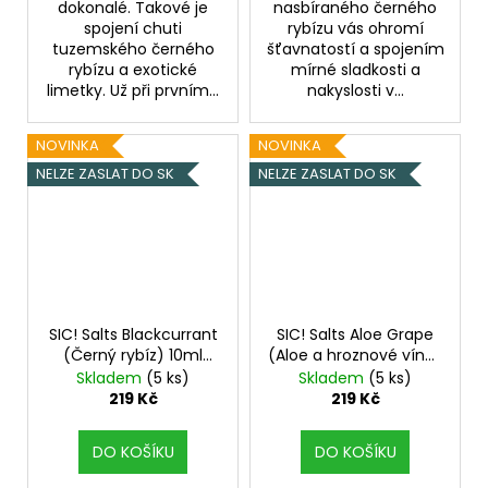
dokonalé. Takové je
nasbíraného černého
spojení chuti
rybízu vás ohromí
tuzemského černého
šťavnatostí a spojením
rybízu a exotické
mírné sladkosti a
limetky. Už při prvním...
nakyslosti v...
NOVINKA
NOVINKA
NELZE ZASLAT DO SK
NELZE ZASLAT DO SK
SIC! Salts Blackcurrant
SIC! Salts Aloe Grape
(Černý rybíz) 10ml
(Aloe a hroznové víno)
16mg
10ml 16mg
Skladem
(5 ks)
Skladem
(5 ks)
219 Kč
219 Kč
DO KOŠÍKU
DO KOŠÍKU