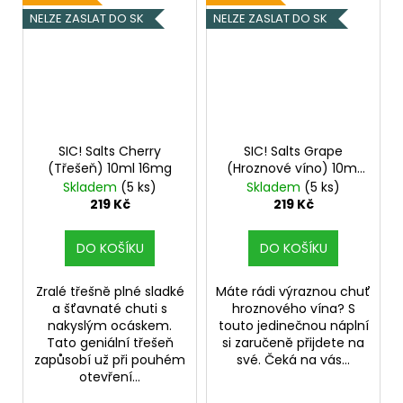
NELZE ZASLAT DO SK
NELZE ZASLAT DO SK
SIC! Salts Cherry
SIC! Salts Grape
(Třešeň) 10ml 16mg
(Hroznové víno) 10ml
20mg
Skladem
(5 ks)
Skladem
(5 ks)
219 Kč
219 Kč
DO KOŠÍKU
DO KOŠÍKU
Zralé třešně plné sladké
Máte rádi výraznou chuť
a šťavnaté chuti s
hroznového vína? S
nakyslým ocáskem.
touto jedinečnou náplní
Tato geniální třešeň
si zaručeně přijdete na
zapůsobí už při pouhém
své. Čeká na vás...
otevření...