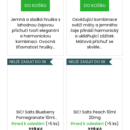
DO KOŠÍKU
DO KOŠÍKU
Jemná a sladká hruška s
Osvěžující kombinace
lahodnou čajovou
svěží máty a jemného
příchutí tvoří elegantní
čaje přináší harmonický
a harmonickou
a uklidňující zážitek.
kombinaci. Ovocná
Mátová příchuť se
šťavnatost hrušky...
skvěle...
NELZE ZASLAT DO SK
NELZE ZASLAT DO SK
SIC! Salts Blueberry
SIC! Salts Peach 10ml
Pomegranate 10ml
20mg
20mg
Lesní borůvky s
Ihned k odeslání
(>5 ks)
Ihned k odeslání
(>5 ks)
granátovým jablkem
229 Kč
229 Kč