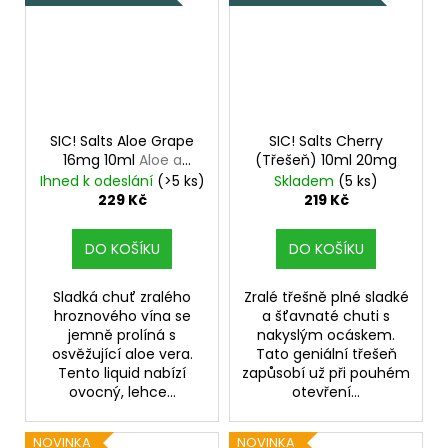
SIC! Salts Aloe Grape
SIC! Salts Cherry
16mg 10ml
Aloe a
(Třešeň) 10ml 20mg
hroznové víno
Ihned k odeslání
(>5 ks)
Skladem
(5 ks)
229 Kč
219 Kč
DO KOŠÍKU
DO KOŠÍKU
Sladká chuť zralého
Zralé třešně plné sladké
hroznového vína se
a šťavnaté chuti s
jemně prolíná s
nakyslým ocáskem.
osvěžující aloe vera.
Tato geniální třešeň
Tento liquid nabízí
zapůsobí už při pouhém
ovocný, lehce...
otevření...
NOVINKA
NOVINKA