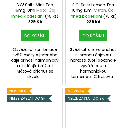
SIC! Salts Mint Tea
SIC! Salts Lemon Tea
16mg 10ml
Máta, Čaj
16mg 10ml
Citrón, Čaj
Ihned k odeslání
(>5 ks)
Ihned k odeslání
(>5 ks)
229 Kč
229 Kč
DO KOŠÍKU
DO KOŠÍKU
Osvěžující kombinace
Svěží citronová příchuť
svěží máty a jemného
s jemnou čajovou
čaje přináší harmonický
hořkostí tvoří dokonale
a uklidňující zážitek.
vyváženou a
Mátová příchuť se
harmonickou
skvěle...
kombinaci. Citrusová...
NOVINKA
NOVINKA
NELZE ZASLAT DO SK
NELZE ZASLAT DO SK