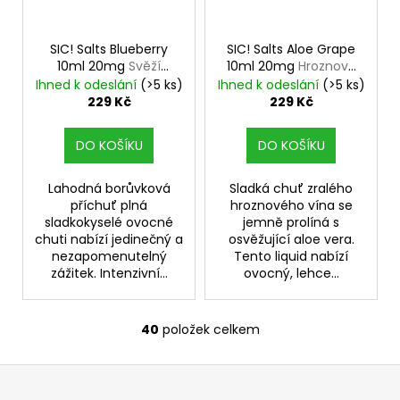
SIC! Salts Blueberry
SIC! Salts Aloe Grape
10ml 20mg
Svěží
10ml 20mg
Hroznové
borůvka
víno s Aloe Vera
Ihned k odeslání
(>5 ks)
Ihned k odeslání
(>5 ks)
229 Kč
229 Kč
DO KOŠÍKU
DO KOŠÍKU
Lahodná borůvková
Sladká chuť zralého
příchuť plná
hroznového vína se
sladkokyselé ovocné
jemně prolíná s
chuti nabízí jedinečný a
osvěžující aloe vera.
nezapomenutelný
Tento liquid nabízí
zážitek. Intenzivní...
ovocný, lehce...
40
položek celkem
O
v
Z
l
á
á