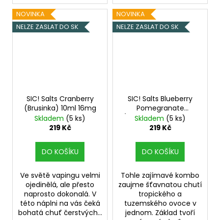
NOVINKA
NOVINKA
NELZE ZASLAT DO SK
NELZE ZASLAT DO SK
SIC! Salts Cranberry
SIC! Salts Blueberry
(Brusinka) 10ml 16mg
Pomegranate
(Borůvka a granátové
Skladem
(5 ks)
Skladem
(5 ks)
jablko) 10ml 20mg
219 Kč
219 Kč
DO KOŠÍKU
DO KOŠÍKU
Ve světě vapingu velmi
Tohle zajímavé kombo
ojedinělá, ale přesto
zaujme šťavnatou chutí
naprosto dokonalá. V
tropického a
této náplni na vás čeká
tuzemského ovoce v
bohatá chuť čerstvých...
jednom. Základ tvoří