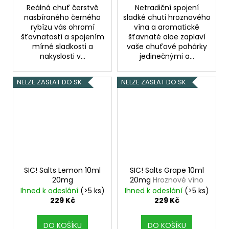
Reálná chuť čerstvě
Netradiční spojení
nasbíraného černého
sladké chuti hroznového
rybízu vás ohromí
vína a aromatické
šťavnatostí a spojením
šťavnaté aloe zaplaví
mírné sladkosti a
vaše chuťové pohárky
nakyslosti v...
jedinečnými a...
NELZE ZASLAT DO SK
NELZE ZASLAT DO SK
SIC! Salts Lemon 10ml
SIC! Salts Grape 10ml
20mg
20mg
Hroznové víno
Ihned k odeslání
(>5 ks)
Ihned k odeslání
(>5 ks)
229 Kč
229 Kč
DO KOŠÍKU
DO KOŠÍKU