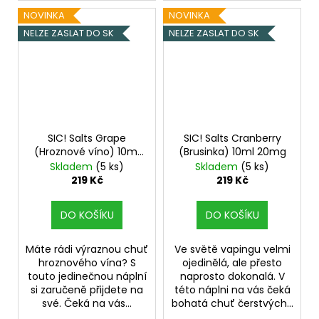
NOVINKA
NOVINKA
NELZE ZASLAT DO SK
NELZE ZASLAT DO SK
SIC! Salts Grape
SIC! Salts Cranberry
(Hroznové víno) 10ml
(Brusinka) 10ml 20mg
16mg
Skladem
(5 ks)
Skladem
(5 ks)
219 Kč
219 Kč
DO KOŠÍKU
DO KOŠÍKU
Máte rádi výraznou chuť
Ve světě vapingu velmi
hroznového vína? S
ojedinělá, ale přesto
touto jedinečnou náplní
naprosto dokonalá. V
si zaručeně přijdete na
této náplni na vás čeká
své. Čeká na vás...
bohatá chuť čerstvých...