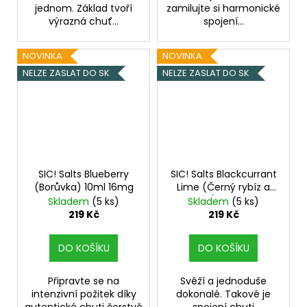
jednom. Základ tvoří
zamilujte si harmonické
výrazná chuť...
spojení...
NOVINKA
NOVINKA
NELZE ZASLAT DO SK
NELZE ZASLAT DO SK
SIC! Salts Blueberry
SIC! Salts Blackcurrant
(Borůvka) 10ml 16mg
Lime (Černý rybíz a
limetka) 10ml 20mg
Skladem
(5 ks)
Skladem
(5 ks)
219 Kč
219 Kč
DO KOŠÍKU
DO KOŠÍKU
Připravte se na
Svěží a jednoduše
intenzivní požitek díky
dokonalé. Takové je