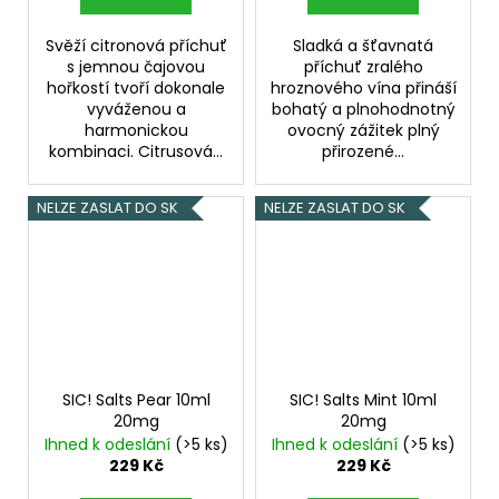
Svěží citronová příchuť
Sladká a šťavnatá
s jemnou čajovou
příchuť zralého
hořkostí tvoří dokonale
hroznového vína přináší
vyváženou a
bohatý a plnohodnotný
harmonickou
ovocný zážitek plný
kombinaci. Citrusová...
přirozené...
NELZE ZASLAT DO SK
NELZE ZASLAT DO SK
SIC! Salts Pear 10ml
SIC! Salts Mint 10ml
20mg
20mg
Ihned k odeslání
(>5 ks)
Ihned k odeslání
(>5 ks)
229 Kč
229 Kč