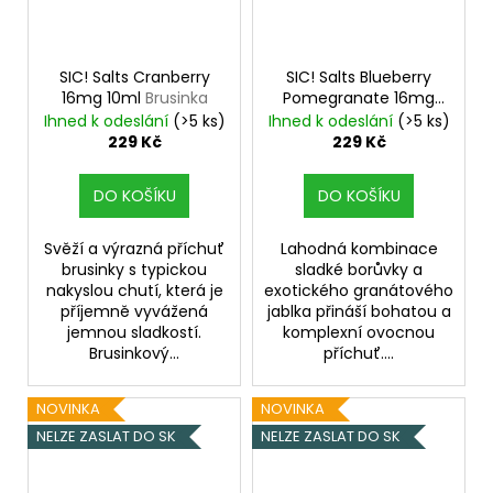
SIC! Salts Cranberry
SIC! Salts Blueberry
16mg 10ml
Brusinka
Pomegranate 16mg
10ml
Borůvka a
Ihned k odeslání
(>5 ks)
Ihned k odeslání
(>5 ks)
granátové jablko
229 Kč
229 Kč
DO KOŠÍKU
DO KOŠÍKU
Svěží a výrazná příchuť
Lahodná kombinace
brusinky s typickou
sladké borůvky a
nakyslou chutí, která je
exotického granátového
příjemně vyvážená
jablka přináší bohatou a
jemnou sladkostí.
komplexní ovocnou
Brusinkový...
příchuť....
NOVINKA
NOVINKA
NELZE ZASLAT DO SK
NELZE ZASLAT DO SK