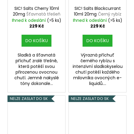
SIC! Salts Cherry 10ml
SIC! Salts Blackcurrant
20mg
Šťavnatá třešeň
10ml 20mg
Černý rybíz
Ihned k odeslání
(>5 ks)
Ihned k odeslání
(>5 ks)
229 Kč
229 Kč
DO KOŠÍKU
DO KOŠÍKU
Sladká a šťavnatá
Výrazná příchuť
příchuť zralé třešně,
černého rybízu s
která potěší svou
intenzivní sladkokyselou
přirozenou ovocnou
chutí potěší každého
chutí. Jemně nakyslé
milovníka ovocných e-
tóny dokonale...
liquidů....
NELZE ZASLAT DO SK
NELZE ZASLAT DO SK