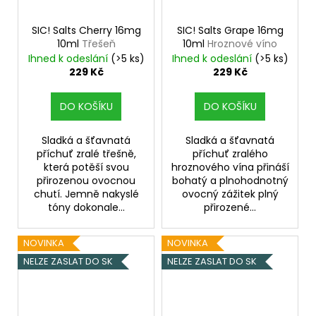
SIC! Salts Cherry 16mg
SIC! Salts Grape 16mg
10ml
Třešeň
10ml
Hroznové víno
Ihned k odeslání
(>5 ks)
Ihned k odeslání
(>5 ks)
229 Kč
229 Kč
DO KOŠÍKU
DO KOŠÍKU
Sladká a šťavnatá
Sladká a šťavnatá
příchuť zralé třešně,
příchuť zralého
která potěší svou
hroznového vína přináší
přirozenou ovocnou
bohatý a plnohodnotný
chutí. Jemně nakyslé
ovocný zážitek plný
tóny dokonale...
přirozené...
NOVINKA
NOVINKA
NELZE ZASLAT DO SK
NELZE ZASLAT DO SK