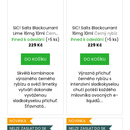
SIC! Salts Blackcurrant
SIC! Salts Blackcurrant
Lime 16mg 10ml
Černý
16mg 10ml
Černý rybíz
rybíz a limetka
Ihned k odeslání
(>5 ks)
Ihned k odeslání
(>5 ks)
229 Kč
229 Kč
DO KOŠÍKU
DO KOŠÍKU
Skvělá kombinace
Výrazná příchuť
výrazného černého
černého rybízu s
rybízu a svěží limetky
intenzivní sladkokyselou
vytváří dokonale
chutí potěší každého
vyváženou
milovníka ovocných e-
sladkokyselou příchuť.
liquidů....
Šťavnatá...
NOVINKA
NOVINKA
NELZE ZASLAT DO SK
NELZE ZASLAT DO SK