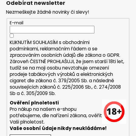
Odebírat newsletter
d
p
a
Nezmeškejte žádné novinky či slevy!
a
c
t
E-mail
í
í
p
r
KLIKNUTÍM SOUHLASÍM s
obchodními
v
podmínkami,
reklamačním řádem a se
k
zpracováním osobních údajů dle zákona o
GDPR
.
y
Zároveň ČESTNĚ PROHLAŠUJI, že jsem starší 18ti let,
v
tudíž se na moji osobu nevztahuje omezení
ý
prodeje tabákových výrobků a elektronických
p
cigaret dle zákona č. 379/2005 Sb. a následně
i
souvisejících zákonů č. 225/2006 Sb., č. 274/2008
s
Sb a č. 305/2009 Sb.
u
Ověření plnoletosti
Pro nákup na našem e-shopu
potřebujeme, dle nařízení zákona, ověřit
Vaši plnoletost.
Vaše osobní údaje nikdy neukládáme!