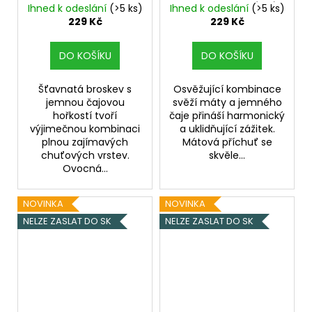
č
Chladivá složka (ICE)
Ihned k odeslání
(>5 ks)
Ihned k odeslání
(>5 ks)
u
229 Kč
229 Kč
j
e
DO KOŠÍKU
DO KOŠÍKU
m
e
Šťavnatá broskev s
Osvěžující kombinace
jemnou čajovou
svěží máty a jemného
hořkostí tvoří
čaje přináší harmonický
DEKANG
výjimečnou kombinaci
a uklidňující zážitek.
DESERT
plnou zajímavých
Mátová příchuť se
SHIP
10ML
chuťových vrstev.
skvěle...
18MG
Ovocná...
169
Kč
NOVINKA
NOVINKA
Původně:
195
NELZE ZASLAT DO SK
NELZE ZASLAT DO SK
Kč