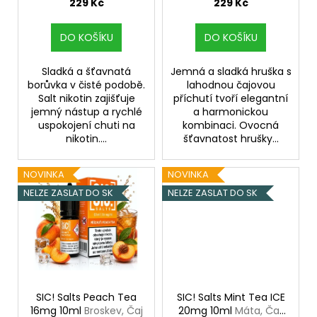
u
229 Kč
229 Kč
a
k
j
t
DO KOŠÍKU
DO KOŠÍKU
í
ů
t
Sladká a šťavnatá
Jemná a sladká hruška s
borůvka v čisté podobě.
lahodnou čajovou
?
Salt nikotin zajišťuje
příchutí tvoří elegantní
jemný nástup a rychlé
a harmonickou
uspokojení chuti na
kombinaci. Ovocná
nikotin....
šťavnatost hrušky...
HLEDAT
NOVINKA
NOVINKA
NELZE ZASLAT DO SK
NELZE ZASLAT DO SK
D
o
p
o
r
SIC! Salts Peach Tea
SIC! Salts Mint Tea ICE
u
16mg 10ml
Broskev, Čaj
20mg 10ml
Máta, Čaj,