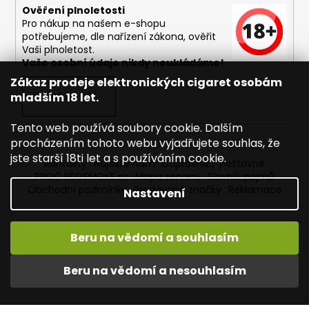
Ověření plnoletosti
Pro nákup na našem e-shopu
potřebujeme, dle nařízení zákona, ověřit
Vaši plnoletost.
Vaše osobní údaje nikdy neukládáme!
Zákaz prodeje elektronických cigaret osobám
PŘIHLÁSIT SE
mladším 18 let.
Tento web používá soubory cookie. Dalším
procházením tohoto webu vyjadřujete souhlas, že
jste starší 18ti let a s používáním cookie.
Kontakty
Napište nám
Dopravné / poštovné
PROČ EKOSMOKE.cz
Mapa serveru
Slovník pojmů
Obchodní podmínky
Prodávané značky
Reklamace
Nastavení
Beru na vědomí a souhlasím
Vytvořil Shoptet
Copyright 2026
EKOSMOKE - Specialista na e-cigarety
.
Beru na vědomí a nesouhlasím
Všechna práva vyhrazena.
Upravit nastavení cookies