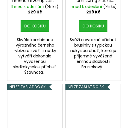
Lime 10ml 20mg
Černý
10ml 20mg
Sladké
rybíz s limetkou
brusinky
Ihned k odeslání
(>5 ks)
Ihned k odeslání
(>5 ks)
229 Kč
229 Kč
DO KOŠÍKU
DO KOŠÍKU
Skvělá kombinace
Svěží a výrazná příchuť
výrazného černého
brusinky s typickou
rybízu a svěží limetky
nakyslou chutí, která je
vytváří dokonale
příjemně vyvážená
vyváženou
jemnou sladkostí.
sladkokyselou příchuť.
Brusinkový...
Šťavnatá...
NELZE ZASLAT DO SK
NELZE ZASLAT DO SK