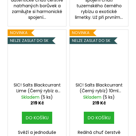
autentické chuti čerstvě
spojení chuti
natrhaných borůvek a
tuzemského černého
zamilujte si harmonické
rybízu a exotické
spojení...
limetky. Už při prvním...
NOVINKA
NOVINKA
NELZE ZASLAT DO SK
NELZE ZASLAT DO SK
SIC! Salts Blackcurrant
SIC! Salts Blackcurrant
Lime (Černý rybíz a
(Černý rybíz) 10ml
limetka) 10ml 16mg
20mg
Skladem
(5 ks)
Skladem
(5 ks)
219 Kč
219 Kč
DO KOŠÍKU
DO KOŠÍKU
Svěží a jednoduše
Reálná chuť čerstvě