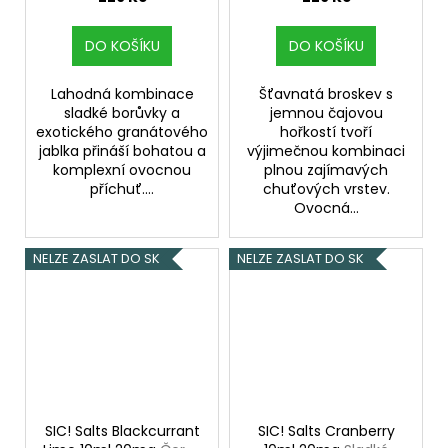
DO KOŠÍKU
DO KOŠÍKU
Lahodná kombinace
Šťavnatá broskev s
sladké borůvky a
jemnou čajovou
exotického granátového
hořkostí tvoří
jablka přináší bohatou a
výjimečnou kombinaci
komplexní ovocnou
plnou zajímavých
příchuť....
chuťových vrstev.
Ovocná...
NELZE ZASLAT DO SK
NELZE ZASLAT DO SK
SIC! Salts Blackcurrant
SIC! Salts Cranberry