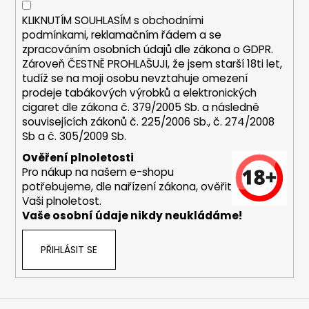
č
r
u
KLIKNUTÍM SOUHLASÍM s
obchodními
v
j
podmínkami,
reklamačním řádem a se
k
e
zpracováním osobních údajů dle zákona o
GDPR
.
y
m
Zároveň ČESTNĚ PROHLAŠUJI, že jsem starší 18ti let,
v
e
tudíž se na moji osobu nevztahuje omezení
ý
prodeje tabákových výrobků a elektronických
p
cigaret dle zákona č. 379/2005 Sb. a následně
i
DEKANG
souvisejících zákonů č. 225/2006 Sb., č. 274/2008
MENTOL
s
Sb a č. 305/2009 Sb.
10ML
u
11MG
Ověření plnoletosti
169
Pro nákup na našem e-shopu
Kč
potřebujeme, dle nařízení zákona, ověřit
Původně:
Vaši plnoletost.
195
Vaše osobní údaje nikdy neukládáme!
Kč
PŘIHLÁSIT SE