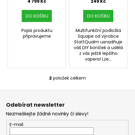
u
4 799 Kč
249 Kč
a
k
j
t
DO KOŠÍKU
DO KOŠÍKU
í
ů
t
Popis produktu
Multifunkční podložka
připravujeme
Squape od výrobce
?
StattQualm usnadňuje
váš DIY koníček a udělá
z vás ještě lepšího
vapera! Lze...
HLEDAT
2
položek celkem
O
v
Z
l
D
á
á
o
Odebírat newsletter
d
p
p
a
Nezmeškejte žádné novinky či slevy!
o
a
c
r
t
E-mail
í
u
í
p