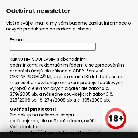
Odebírat newsletter
Vložte svůj e-mail a my vám budeme zasílat informace o
nových produktech na našem e-shopu.
E-mail
KLIKNUTÍM SOUHLASÍM s
obchodními
podmínkami,
reklamačním řádem a se zpracováním
osobních údajů dle zákona o
GDPR
. Zároveň
ČESTNĚ PROHLAŠUJI, že jsem starší 18ti let, tudíž se na
moji osobu nevztahuje omezení prodeje tabákových
výrobků a elektronických cigaret dle zákona č.
379/2005 Sb. a následně souvisejících zákonů č.
225/2006 Sb., č. 274/2008 Sb a č. 305/2009 Sb.
Ověření plnoletosti
Pro nákup na našem e-shopu
potřebujeme, dle nařízení zákona, ověřit
Vaši plnoletost.
Vaše osobní údaje nikdy neukládáme!