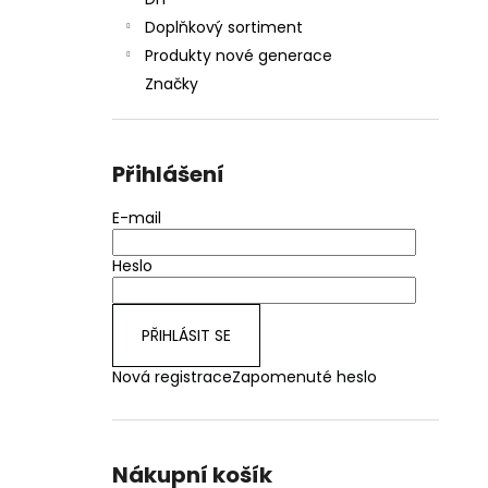
JOYETECH BF SS316 ATOMIZER 0,6OHM
l
Doplňkový sortiment
48 Kč
Produkty nové generace
Značky
Přihlášení
E-mail
Heslo
PŘIHLÁSIT SE
Nová registrace
Zapomenuté heslo
Nákupní košík