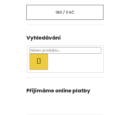
0
KS /
0 KČ
Vyhledávání
HLEDAT
Přijímáme online platby