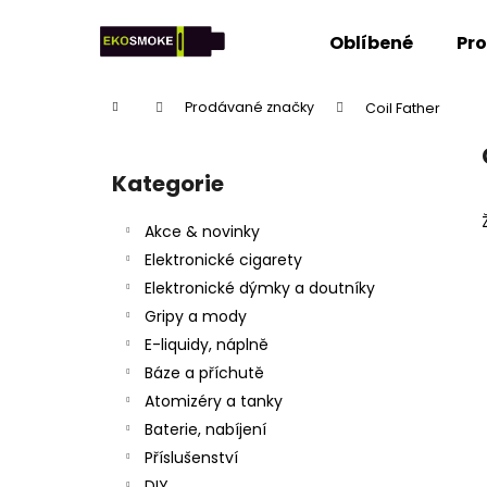
K
Přejít
na
o
Oblíbené
Pr
obsah
Zpět
Zpět
š
do
do
í
Domů
Prodávané značky
Coil Father
k
obchodu
obchodu
P
o
Kategorie
Přeskočit
s
kategorie
t
Akce & novinky
r
Elektronické cigarety
a
Elektronické dýmky a doutníky
n
Gripy a mody
n
E-liquidy, náplně
í
Báze a příchutě
p
Atomizéry a tanky
a
Baterie, nabíjení
n
Příslušenství
e
DIY