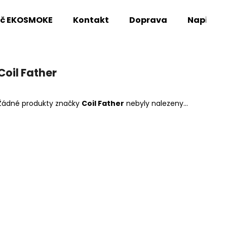
oč EKOSMOKE
Kontakt
Doprava
Napište
Co potřebujete najít?
Coil Father
HLEDAT
Žádné produkty značky
Coil Father
nebyly nalezeny...
Doporučujeme