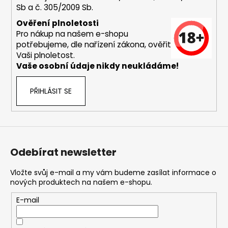
Sb a č. 305/2009 Sb.
a
j
Ověření plnoletosti
Pro nákup na našem e-shopu
í
potřebujeme, dle nařízení zákona, ověřit
t
Vaši plnoletost.
?
Vaše osobní údaje nikdy neukládáme!
PŘIHLÁSIT SE
HLEDAT
Odebírat newsletter
D
o
Vložte svůj e-mail a my vám budeme zasílat informace o
nových produktech na našem e-shopu.
p
o
E-mail
r
u