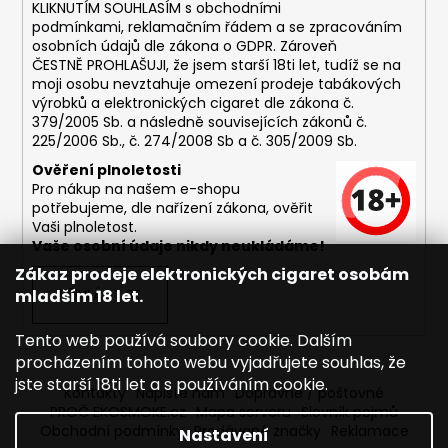
č
KLIKNUTÍM SOUHLASÍM s
obchodními
u
podmínkami,
reklamačním řádem a se zpracováním
j
osobních údajů dle zákona o
GDPR
. Zároveň
e
ČESTNĚ PROHLAŠUJI, že jsem starší 18ti let, tudíž se na
moji osobu nevztahuje omezení prodeje tabákových
m
výrobků a elektronických cigaret dle zákona č.
e
379/2005 Sb. a následně souvisejících zákonů č.
225/2006 Sb., č. 274/2008 Sb a č. 305/2009 Sb.
DEKANG
Ověření plnoletosti
USA
Pro nákup na našem e-shopu
MIX
potřebujeme, dle nařízení zákona, ověřit
10ML
Vaši plnoletost.
6MG
Vaše osobní údaje nikdy neukládáme!
169
Zákaz prodeje elektronických cigaret osobám
Kč
mladším 18 let.
PŘIHLÁSIT SE
Původně:
195
Kč
Tento web používá soubory cookie. Dalším
procházením tohoto webu vyjadřujete souhlas, že
jste starší 18ti let a s používáním cookie.
Kontakty
Napište nám
Dopravné / poštovné
PROČ EKOSMOKE.cz
Mapa serveru
Slovník pojmů
Obchodní podmínky
Prodávané značky
Reklamace
Nastavení