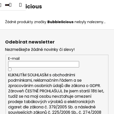
K
dat
Nákupní
Menu
Přihlášení
Bubblelicious
Přejít
o
na
Zpět
Zpět
košík
š
obsah
í
Žádné produkty značky
Bubblelicious
nebyly nalezeny...
C
k
Z
o
á
p
Odebírat newsletter
p
o
Nezmeškejte žádné novinky či slevy!
a
t
t
E-mail
ř
í
e
b
KLIKNUTÍM SOUHLASÍM s
obchodními
u
podmínkami,
reklamačním řádem a se
zpracováním osobních údajů dle zákona o
GDPR
.
j
Zároveň ČESTNĚ PROHLAŠUJI, že jsem starší 18ti let,
e
tudíž se na moji osobu nevztahuje omezení
t
prodeje tabákových výrobků a elektronických
e
cigaret dle zákona č. 379/2005 Sb. a následně
n
souvisejících zákonů č. 225/2006 Sb., č. 274/2008