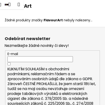
K
dat
Nákupní
Menu
Přihlášení
FlavourArt
Přejít
o
na
Zpět
Zpět
košík
š
obsah
í
Žádné produkty značky
FlavourArt
nebyly nalezeny...
C
k
Z
o
á
p
Odebírat newsletter
p
o
Nezmeškejte žádné novinky či slevy!
a
t
t
E-mail
ř
í
e
b
KLIKNUTÍM SOUHLASÍM s
obchodními
u
podmínkami,
reklamačním řádem a se
zpracováním osobních údajů dle zákona o
GDPR
.
j
Zároveň ČESTNĚ PROHLAŠUJI, že jsem starší 18ti let,
e
tudíž se na moji osobu nevztahuje omezení
t
prodeje tabákových výrobků a elektronických
e
cigaret dle zákona č. 379/2005 Sb. a následně
n
souvisejících zákonů č. 225/2006 Sb., č. 274/2008