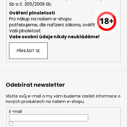
Sb a č. 305/2009 Sb.
a
j
Ověření plnoletosti
Pro nákup na našem e-shopu
í
potřebujeme, dle nařízení zákona, ověřit
t
Vaši plnoletost.
?
Vaše osobní údaje nikdy neukládáme!
PŘIHLÁSIT SE
HLEDAT
Odebírat newsletter
D
o
Vložte svůj e-mail a my vám budeme zasílat informace o
nových produktech na našem e-shopu.
p
o
E-mail
r
u