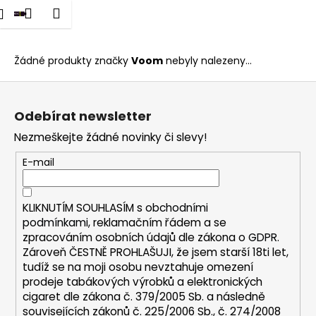
K
dat
Nákupní
Menu
Přihlášení
Voom
Přejít
o
na
Zpět
Zpět
košík
š
obsah
í
Žádné produkty značky
Voom
nebyly nalezeny...
C
k
Z
o
á
p
Odebírat newsletter
p
o
Nezmeškejte žádné novinky či slevy!
a
t
t
E-mail
ř
í
e
b
KLIKNUTÍM SOUHLASÍM s
obchodními
u
podmínkami,
reklamačním řádem a se
zpracováním osobních údajů dle zákona o
GDPR
.
j
Zároveň ČESTNĚ PROHLAŠUJI, že jsem starší 18ti let,
e
tudíž se na moji osobu nevztahuje omezení
t
prodeje tabákových výrobků a elektronických
e
cigaret dle zákona č. 379/2005 Sb. a následně
n
souvisejících zákonů č. 225/2006 Sb., č. 274/2008