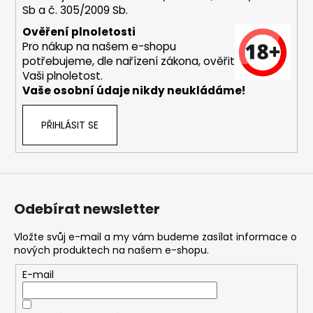
Sb a č. 305/2009 Sb.
a
j
Ověření plnoletosti
Pro nákup na našem e-shopu
í
potřebujeme, dle nařízení zákona, ověřit
t
Vaši plnoletost.
?
Vaše osobní údaje nikdy neukládáme!
PŘIHLÁSIT SE
HLEDAT
Odebírat newsletter
D
o
Vložte svůj e-mail a my vám budeme zasílat informace o
nových produktech na našem e-shopu.
p
o
E-mail
r
u