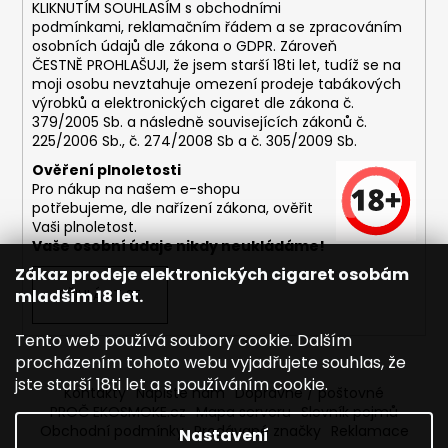
č
KLIKNUTÍM SOUHLASÍM s
obchodními
u
podmínkami,
reklamačním řádem a se zpracováním
j
osobních údajů dle zákona o
GDPR
. Zároveň
e
ČESTNĚ PROHLAŠUJI, že jsem starší 18ti let, tudíž se na
moji osobu nevztahuje omezení prodeje tabákových
m
výrobků a elektronických cigaret dle zákona č.
e
379/2005 Sb. a následně souvisejících zákonů č.
225/2006 Sb., č. 274/2008 Sb a č. 305/2009 Sb.
DEKANG
Ověření plnoletosti
USA
Pro nákup na našem e-shopu
MIX
potřebujeme, dle nařízení zákona, ověřit
10ML
Vaši plnoletost.
6MG
Vaše osobní údaje nikdy neukládáme!
169
Zákaz prodeje elektronických cigaret osobám
Kč
mladším 18 let.
PŘIHLÁSIT SE
Původně:
195
Kč
Tento web používá soubory cookie. Dalším
procházením tohoto webu vyjadřujete souhlas, že
jste starší 18ti let a s používáním cookie.
Kontakty
Napište nám
Dopravné / poštovné
PROČ EKOSMOKE.cz
Mapa serveru
Slovník pojmů
Obchodní podmínky
Prodávané značky
Reklamace
Nastavení