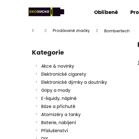
K
Přejít
na
o
Oblíbené
Pr
obsah
Zpět
Zpět
š
do
do
í
Domů
Prodávané značky
Bombertech
k
obchodu
obchodu
P
o
Kategorie
Přeskočit
s
kategorie
t
Akce & novinky
r
Elektronické cigarety
a
Elektronické dýmky a doutníky
n
Gripy a mody
n
E-liquidy, náplně
í
Báze a příchutě
p
Atomizéry a tanky
a
Baterie, nabíjení
n
Příslušenství
e
DIY