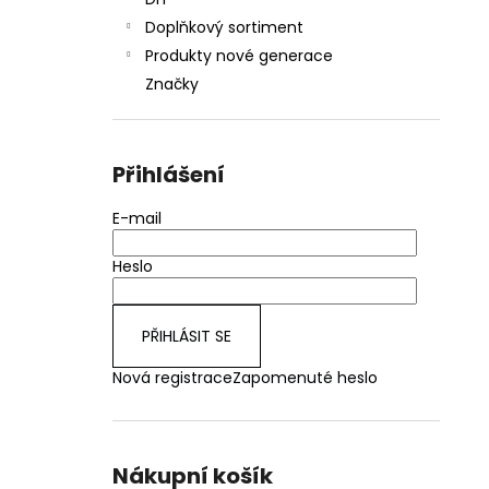
JOYETECH BF SS316 ATOMIZER 0,6OHM
l
Doplňkový sortiment
48 Kč
Produkty nové generace
Značky
Přihlášení
E-mail
Heslo
PŘIHLÁSIT SE
Nová registrace
Zapomenuté heslo
Nákupní košík