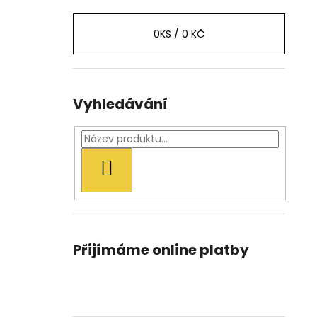
0
KS /
0 KČ
Vyhledávání
HLEDAT
Přijímáme online platby