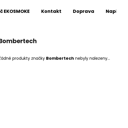
oč EKOSMOKE
Kontakt
Doprava
Napište
Co potřebujete najít?
Bombertech
HLEDAT
Žádné produkty značky
Bombertech
nebyly nalezeny...
Doporučujeme