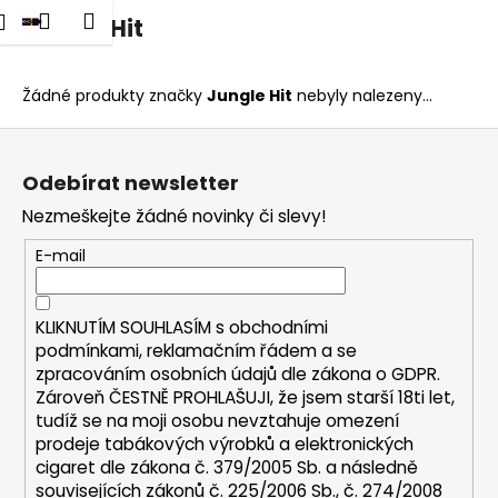
K
dat
Nákupní
Menu
Přihlášení
Jungle Hit
Přejít
o
na
Zpět
Zpět
košík
š
obsah
í
Žádné produkty značky
Jungle Hit
nebyly nalezeny...
C
k
Z
o
á
p
Odebírat newsletter
p
o
Nezmeškejte žádné novinky či slevy!
a
t
t
E-mail
ř
í
e
b
KLIKNUTÍM SOUHLASÍM s
obchodními
u
podmínkami,
reklamačním řádem a se
zpracováním osobních údajů dle zákona o
GDPR
.
j
Zároveň ČESTNĚ PROHLAŠUJI, že jsem starší 18ti let,
e
tudíž se na moji osobu nevztahuje omezení
t
prodeje tabákových výrobků a elektronických
e
cigaret dle zákona č. 379/2005 Sb. a následně
n
souvisejících zákonů č. 225/2006 Sb., č. 274/2008