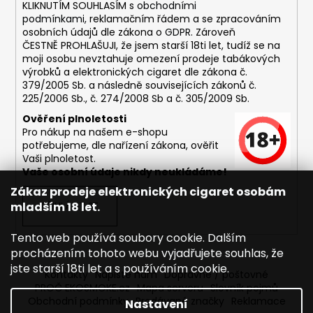
č
KLIKNUTÍM SOUHLASÍM s
obchodními
u
podmínkami,
reklamačním řádem a se zpracováním
j
osobních údajů dle zákona o
GDPR
. Zároveň
e
ČESTNĚ PROHLAŠUJI, že jsem starší 18ti let, tudíž se na
moji osobu nevztahuje omezení prodeje tabákových
m
výrobků a elektronických cigaret dle zákona č.
e
379/2005 Sb. a následně souvisejících zákonů č.
225/2006 Sb., č. 274/2008 Sb a č. 305/2009 Sb.
DEKANG
Ověření plnoletosti
USA
Pro nákup na našem e-shopu
MIX
potřebujeme, dle nařízení zákona, ověřit
10ML
Vaši plnoletost.
11MG
Vaše osobní údaje nikdy neukládáme!
169
Zákaz prodeje elektronických cigaret osobám
Kč
mladším 18 let.
PŘIHLÁSIT SE
Původně:
195
Kč
Tento web používá soubory cookie. Dalším
procházením tohoto webu vyjadřujete souhlas, že
jste starší 18ti let a s používáním cookie.
Kontakty
Napište nám
Dopravné / poštovné
PROČ EKOSMOKE.cz
Mapa serveru
Slovník pojmů
Obchodní podmínky
Prodávané značky
Reklamace
Nastavení