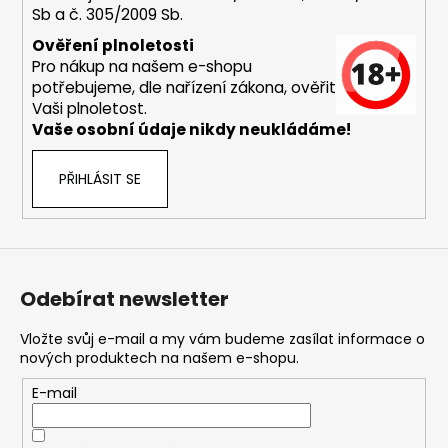
Sb a č. 305/2009 Sb.
a
j
Ověření plnoletosti
Pro nákup na našem e-shopu
í
potřebujeme, dle nařízení zákona, ověřit
t
Vaši plnoletost.
?
Vaše osobní údaje nikdy neukládáme!
PŘIHLÁSIT SE
HLEDAT
Odebírat newsletter
D
o
Vložte svůj e-mail a my vám budeme zasílat informace o
nových produktech na našem e-shopu.
p
o
E-mail
r
u