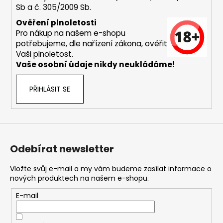
Sb a č. 305/2009 Sb.
a
j
Ověření plnoletosti
Pro nákup na našem e-shopu
í
potřebujeme, dle nařízení zákona, ověřit
t
Vaši plnoletost.
?
Vaše osobní údaje nikdy neukládáme!
PŘIHLÁSIT SE
HLEDAT
Odebírat newsletter
D
o
Vložte svůj e-mail a my vám budeme zasílat informace o
nových produktech na našem e-shopu.
p
o
E-mail
r
u