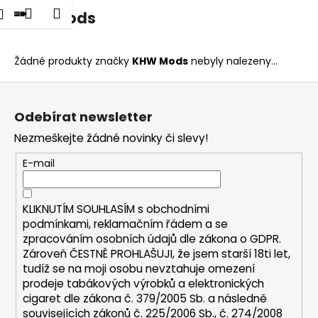
K
dat
Nákupní
Menu
Přihlášení
KHW Mods
Přejít
o
na
Zpět
Zpět
košík
š
obsah
í
Žádné produkty značky
KHW Mods
nebyly nalezeny...
C
k
Z
o
á
p
Odebírat newsletter
p
o
Nezmeškejte žádné novinky či slevy!
a
t
t
E-mail
ř
í
e
b
KLIKNUTÍM SOUHLASÍM s
obchodními
u
podmínkami,
reklamačním řádem a se
zpracováním osobních údajů dle zákona o
GDPR
.
j
Zároveň ČESTNĚ PROHLAŠUJI, že jsem starší 18ti let,
e
tudíž se na moji osobu nevztahuje omezení
t
prodeje tabákových výrobků a elektronických
e
cigaret dle zákona č. 379/2005 Sb. a následně
n
souvisejících zákonů č. 225/2006 Sb., č. 274/2008