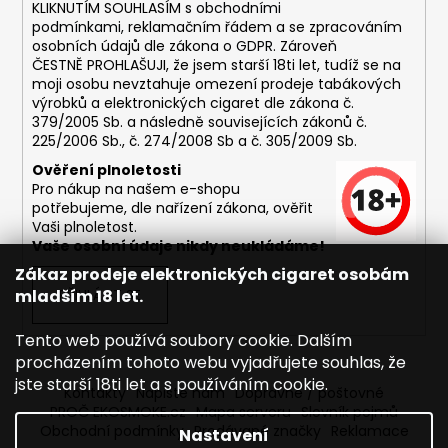
č
KLIKNUTÍM SOUHLASÍM s
obchodními
u
podmínkami,
reklamačním řádem a se zpracováním
j
osobních údajů dle zákona o
GDPR
. Zároveň
e
ČESTNĚ PROHLAŠUJI, že jsem starší 18ti let, tudíž se na
moji osobu nevztahuje omezení prodeje tabákových
m
výrobků a elektronických cigaret dle zákona č.
e
379/2005 Sb. a následně souvisejících zákonů č.
225/2006 Sb., č. 274/2008 Sb a č. 305/2009 Sb.
DEKANG
Ověření plnoletosti
DESERT
Pro nákup na našem e-shopu
SHIP
potřebujeme, dle nařízení zákona, ověřit
10ML
Vaši plnoletost.
11MG
Vaše osobní údaje nikdy neukládáme!
169
Zákaz prodeje elektronických cigaret osobám
Kč
mladším 18 let.
PŘIHLÁSIT SE
Původně:
195
Kč
Tento web používá soubory cookie. Dalším
procházením tohoto webu vyjadřujete souhlas, že
jste starší 18ti let a s používáním cookie.
Kontakty
Napište nám
Dopravné / poštovné
PROČ EKOSMOKE.cz
Mapa serveru
Slovník pojmů
Obchodní podmínky
Prodávané značky
Reklamace
Nastavení