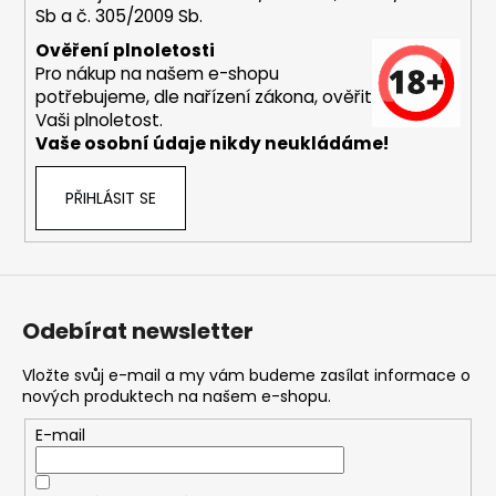
Sb a č. 305/2009 Sb.
a
j
Ověření plnoletosti
Pro nákup na našem e-shopu
í
potřebujeme, dle nařízení zákona, ověřit
t
Vaši plnoletost.
?
Vaše osobní údaje nikdy neukládáme!
PŘIHLÁSIT SE
HLEDAT
Odebírat newsletter
D
o
Vložte svůj e-mail a my vám budeme zasílat informace o
nových produktech na našem e-shopu.
p
o
E-mail
r
u