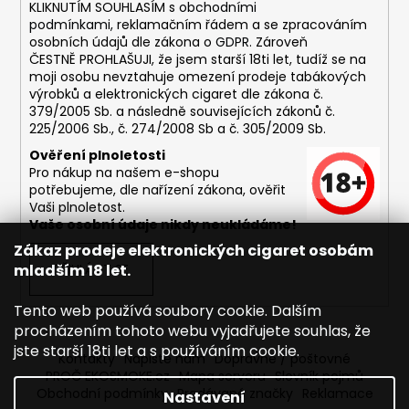
č
KLIKNUTÍM SOUHLASÍM s
obchodními
u
podmínkami,
reklamačním řádem a se zpracováním
j
osobních údajů dle zákona o
GDPR
. Zároveň
e
ČESTNĚ PROHLAŠUJI, že jsem starší 18ti let, tudíž se na
moji osobu nevztahuje omezení prodeje tabákových
m
výrobků a elektronických cigaret dle zákona č.
e
379/2005 Sb. a následně souvisejících zákonů č.
225/2006 Sb., č. 274/2008 Sb a č. 305/2009 Sb.
DEKANG
Ověření plnoletosti
USA
Pro nákup na našem e-shopu
MIX
potřebujeme, dle nařízení zákona, ověřit
10ML
Vaši plnoletost.
6MG
Vaše osobní údaje nikdy neukládáme!
169
Zákaz prodeje elektronických cigaret osobám
Kč
mladším 18 let.
PŘIHLÁSIT SE
Původně:
195
Kč
Tento web používá soubory cookie. Dalším
procházením tohoto webu vyjadřujete souhlas, že
jste starší 18ti let a s používáním cookie.
Kontakty
Napište nám
Dopravné / poštovné
PROČ EKOSMOKE.cz
Mapa serveru
Slovník pojmů
Obchodní podmínky
Prodávané značky
Reklamace
Nastavení