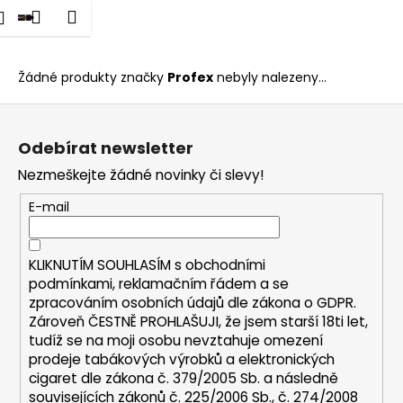
K
dat
Nákupní
Menu
Přihlášení
Profex
Přejít
o
na
Zpět
Zpět
košík
š
obsah
í
Žádné produkty značky
Profex
nebyly nalezeny...
C
k
Z
o
á
p
Odebírat newsletter
p
o
Nezmeškejte žádné novinky či slevy!
a
t
t
E-mail
ř
í
e
b
KLIKNUTÍM SOUHLASÍM s
obchodními
u
podmínkami,
reklamačním řádem a se
zpracováním osobních údajů dle zákona o
GDPR
.
j
Zároveň ČESTNĚ PROHLAŠUJI, že jsem starší 18ti let,
e
tudíž se na moji osobu nevztahuje omezení
t
prodeje tabákových výrobků a elektronických
e
cigaret dle zákona č. 379/2005 Sb. a následně
n
souvisejících zákonů č. 225/2006 Sb., č. 274/2008