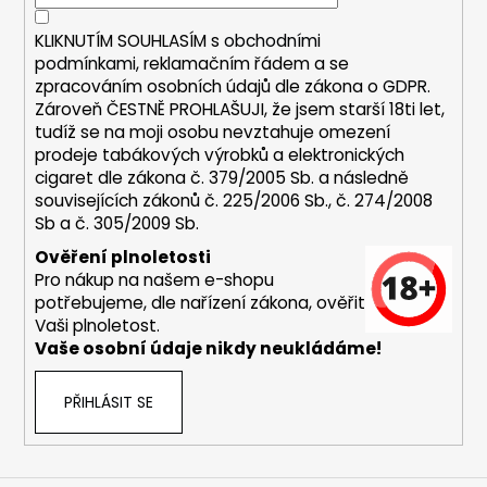
í
a
KLIKNUTÍM SOUHLASÍM s
obchodními
j
podmínkami,
reklamačním řádem a se
í
zpracováním osobních údajů dle zákona o
GDPR
.
t
Zároveň ČESTNĚ PROHLAŠUJI, že jsem starší 18ti let,
tudíž se na moji osobu nevztahuje omezení
?
prodeje tabákových výrobků a elektronických
cigaret dle zákona č. 379/2005 Sb. a následně
souvisejících zákonů č. 225/2006 Sb., č. 274/2008
Sb a č. 305/2009 Sb.
HLEDAT
Ověření plnoletosti
Pro nákup na našem e-shopu
potřebujeme, dle nařízení zákona, ověřit
Vaši plnoletost.
D
Vaše osobní údaje nikdy neukládáme!
o
p
PŘIHLÁSIT SE
o
r
u