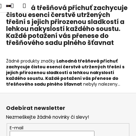
K
dat
Nákupní
Menu
Přihlášení
Lahodná třešňová příchuť zachycuje
Přejít
o
na
čistou esenci čerstvě utržených
Zpět
Zpět
košík
š
obsah
třešní s jejich přirozenou sladkostí a
í
lehkou nakyslostí každého soustu.
C
k
Každé potažení vás přenese do
o
třešňového sadu plného šťavnat
p
o
Žádné produkty značky
Lahodná třešňová příchuť
t
zachycuje čistou esenci čerstvě utržených třešní s
ř
jejich přirozenou sladkostí a lehkou nakyslostí
každého soustu. Každé potažení vás přenese do
e
třešňového sadu plného šťavnat
nebyly nalezeny...
b
u
Z
j
á
Odebírat newsletter
e
p
Nezmeškejte žádné novinky či slevy!
t
a
e
t
E-mail
n