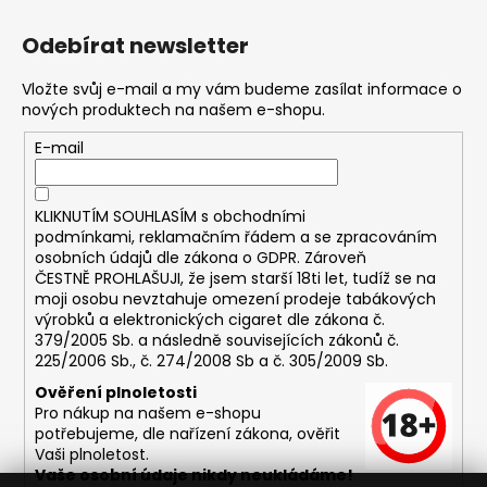
č
u
Odebírat newsletter
j
e
Vložte svůj e-mail a my vám budeme zasílat informace o
m
nových produktech na našem e-shopu.
e
E-mail
DEKANG
USA
KLIKNUTÍM SOUHLASÍM s
obchodními
MIX
podmínkami,
reklamačním řádem a se zpracováním
10ML
osobních údajů dle zákona o
GDPR
. Zároveň
11MG
ČESTNĚ PROHLAŠUJI, že jsem starší 18ti let, tudíž se na
169
moji osobu nevztahuje omezení prodeje tabákových
Kč
výrobků a elektronických cigaret dle zákona č.
Původně:
379/2005 Sb. a následně souvisejících zákonů č.
195
225/2006 Sb., č. 274/2008 Sb a č. 305/2009 Sb.
Kč
Ověření plnoletosti
Pro nákup na našem e-shopu
potřebujeme, dle nařízení zákona, ověřit
Vaši plnoletost.
Vaše osobní údaje nikdy neukládáme!