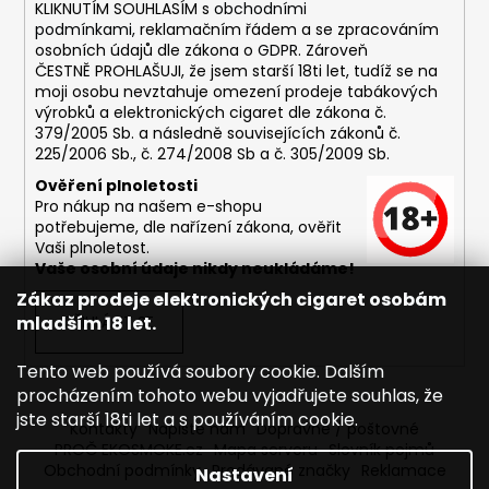
č
KLIKNUTÍM SOUHLASÍM s
obchodními
u
podmínkami,
reklamačním řádem a se zpracováním
j
osobních údajů dle zákona o
GDPR
. Zároveň
e
ČESTNĚ PROHLAŠUJI, že jsem starší 18ti let, tudíž se na
moji osobu nevztahuje omezení prodeje tabákových
m
výrobků a elektronických cigaret dle zákona č.
e
379/2005 Sb. a následně souvisejících zákonů č.
225/2006 Sb., č. 274/2008 Sb a č. 305/2009 Sb.
DEKANG
Ověření plnoletosti
MENTOL
Pro nákup na našem e-shopu
10ML
potřebujeme, dle nařízení zákona, ověřit
11MG
Vaši plnoletost.
Vaše osobní údaje nikdy neukládáme!
169
Kč
Zákaz prodeje elektronických cigaret osobám
Původně:
mladším 18 let.
PŘIHLÁSIT SE
195
Kč
Tento web používá soubory cookie. Dalším
procházením tohoto webu vyjadřujete souhlas, že
jste starší 18ti let a s používáním cookie.
Kontakty
Napište nám
Dopravné / poštovné
PROČ EKOSMOKE.cz
Mapa serveru
Slovník pojmů
Obchodní podmínky
Prodávané značky
Reklamace
Nastavení