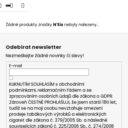
K
dat
Nákupní
Menu
Přihlášení
N'Eis
Přejít
o
na
Zpět
Zpět
košík
š
obsah
í
Žádné produkty značky
N'Eis
nebyly nalezeny...
C
k
Z
o
á
p
Odebírat newsletter
p
o
Nezmeškejte žádné novinky či slevy!
a
t
t
E-mail
ř
í
e
b
KLIKNUTÍM SOUHLASÍM s
obchodními
u
podmínkami,
reklamačním řádem a se
zpracováním osobních údajů dle zákona o
GDPR
.
j
Zároveň ČESTNĚ PROHLAŠUJI, že jsem starší 18ti let,
e
tudíž se na moji osobu nevztahuje omezení
t
prodeje tabákových výrobků a elektronických
e
cigaret dle zákona č. 379/2005 Sb. a následně
n
souvisejících zákonů č. 225/2006 Sb., č. 274/2008