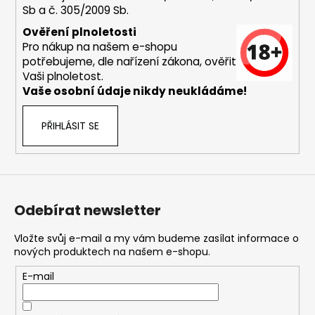
Sb a č. 305/2009 Sb.
a
j
Ověření plnoletosti
Pro nákup na našem e-shopu
í
potřebujeme, dle nařízení zákona, ověřit
t
Vaši plnoletost.
?
Vaše osobní údaje nikdy neukládáme!
PŘIHLÁSIT SE
HLEDAT
Odebírat newsletter
D
o
Vložte svůj e-mail a my vám budeme zasílat informace o
nových produktech na našem e-shopu.
p
o
E-mail
r
u