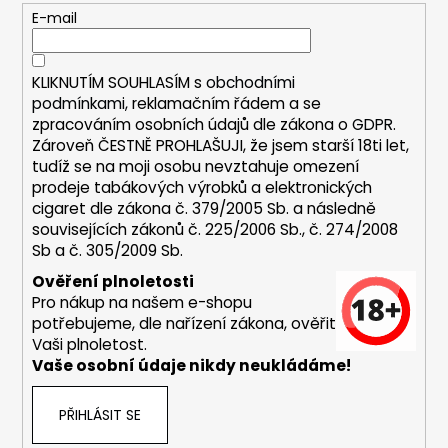
c
t
E-mail
í
í
p
r
KLIKNUTÍM SOUHLASÍM s
obchodními
v
podmínkami,
reklamačním řádem a se
k
zpracováním osobních údajů dle zákona o
GDPR
.
y
Zároveň ČESTNĚ PROHLAŠUJI, že jsem starší 18ti let,
v
tudíž se na moji osobu nevztahuje omezení
ý
prodeje tabákových výrobků a elektronických
p
cigaret dle zákona č. 379/2005 Sb. a následně
i
souvisejících zákonů č. 225/2006 Sb., č. 274/2008
s
Sb a č. 305/2009 Sb.
u
Ověření plnoletosti
Pro nákup na našem e-shopu
potřebujeme, dle nařízení zákona, ověřit
Vaši plnoletost.
Vaše osobní údaje nikdy neukládáme!
PŘIHLÁSIT SE