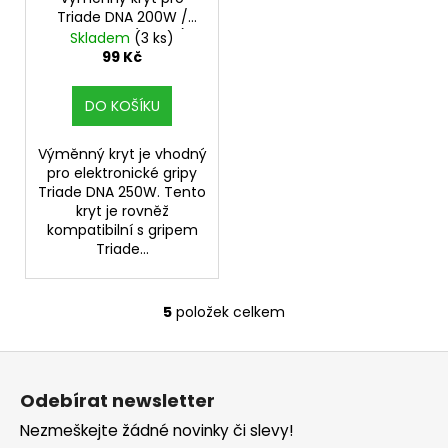
Triade DNA 200W /
DNA 250W (Brown)
Skladem
(3 ks)
99 Kč
DO KOŠÍKU
Výměnný kryt je vhodný
pro elektronické gripy
Triade DNA 250W. Tento
kryt je rovněž
kompatibilní s gripem
Triade...
5
položek celkem
O
v
Z
l
á
á
Odebírat newsletter
d
p
a
Nezmeškejte žádné novinky či slevy!
a