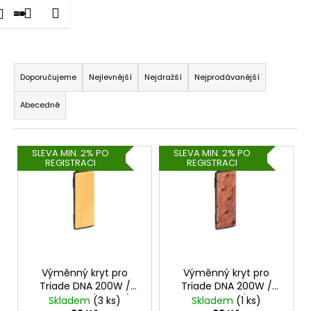
K
dat
Nákupní
Menu
Přihlášení
Triade
Přejít
o
na
Zpět
Zpět
košík
š
obsah
Ř
í
C
a
k
Doporučujeme
Nejlevnější
Nejdražší
Nejprodávanější
o
z
Abecedně
p
e
o
n
t
V
í
SLEVA MIN. 2% PO
SLEVA MIN. 2% PO
ř
REGISTRACI
REGISTRACI
ý
p
e
p
r
b
i
o
u
s
d
j
p
u
e
r
k
t
o
Výměnný kryt pro
Výměnný kryt pro
t
Triade DNA 200W /
Triade DNA 200W /
e
d
ů
DNA 250W (Yellow)
DNA 250W (Red
Skladem
(3 ks)
Skladem
(1 ks)
n