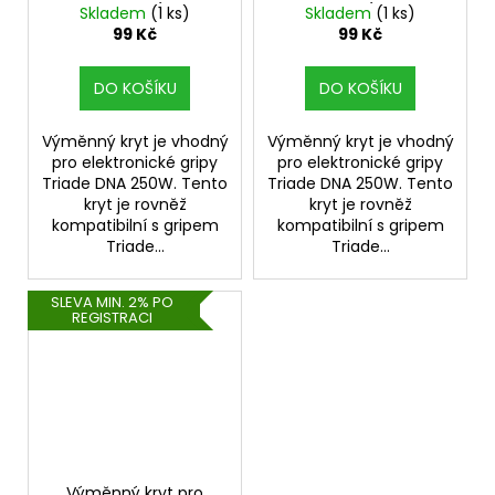
č
DNA 250W (Grey
DNA 250W (Cracked
Skladem
(1 ks)
Skladem
(1 ks)
u
Ostrich)
Brown)
99 Kč
99 Kč
j
e
DO KOŠÍKU
DO KOŠÍKU
m
e
Výměnný kryt je vhodný
Výměnný kryt je vhodný
pro elektronické gripy
pro elektronické gripy
Triade DNA 250W. Tento
Triade DNA 250W. Tento
ASPIRE
kryt je rovněž
kryt je rovněž
BVC
kompatibilní s gripem
kompatibilní s gripem
ŽHAVÍCÍ
HLAVA
Triade...
Triade...
1,8OHM
43
SLEVA MIN. 2% PO
Kč
REGISTRACI
Výměnný kryt pro