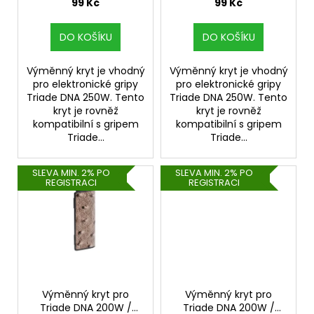
u
Ostrich)
99 Kč
99 Kč
a
k
j
t
DO KOŠÍKU
DO KOŠÍKU
í
ů
t
Výměnný kryt je vhodný
Výměnný kryt je vhodný
pro elektronické gripy
pro elektronické gripy
?
Triade DNA 250W. Tento
Triade DNA 250W. Tento
kryt je rovněž
kryt je rovněž
kompatibilní s gripem
kompatibilní s gripem
Triade...
Triade...
HLEDAT
SLEVA MIN. 2% PO
SLEVA MIN. 2% PO
REGISTRACI
REGISTRACI
D
o
p
o
r
Výměnný kryt pro
Výměnný kryt pro
u
Triade DNA 200W /
Triade DNA 200W /