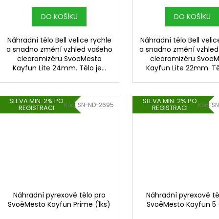
DO KOŠÍKU
DO KOŠÍKU
Náhradní tělo Bell velice rychle
Náhradní tělo Bell velic
a snadno změní vzhled vašeho
a snadno změní vzhle
clearomizéru SvoëMesto
clearomizéru Svoë
Kayfun Lite 24mm. Tělo je...
Kayfun Lite 22mm. Tělo
SLEVA MIN. 2% PO
SLEVA MIN. 2% PO
Kód:
SN-ND-2695
Kód:
SN
REGISTRACI
REGISTRACI
Náhradní pyrexové tělo pro
Náhradní pyrexové tě
SvoëMesto Kayfun Prime (1ks)
SvoëMesto Kayfun 5