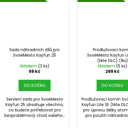
Sada náhradních dílů pro
Prodlužovací kom
SvoëMesto Kayfun 25
SvoëMesto Kayfun Li
(Nite DLC) (1ks)
Skladem
(3 ks)
Skladem
(5 ks)
69 Kč
269 Kč
DO KOŠÍKU
DO KOŠÍKU
Servisní sada pro SvoëMesto
Prodlužovací komín S
Kayfun 25 obsahuje všechno,
Kayfun Lite SE (Nite DLC
co budete potřebovat pro
pro úpravu délky atom
bezproblémový chod vašeho...
pro použití náhradních