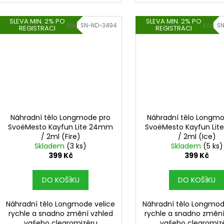
SLEVA MIN. 2% PO
SLEVA MIN. 2% PO
Kód:
SN-ND-3494
Kód:
S
REGISTRACI
REGISTRACI
Náhradní tělo Longmode pro
Náhradní tělo Longmo
SvoëMesto Kayfun Lite 24mm
SvoëMesto Kayfun Li
/ 2ml (Fire)
/ 2ml (Ice)
Skladem
(3 ks)
Skladem
(5 ks)
399 Kč
399 Kč
DO KOŠÍKU
DO KOŠÍKU
Náhradní tělo Longmode velice
Náhradní tělo Longmod
rychle a snadno změní vzhled
rychle a snadno změní
vašeho clearomizéru
vašeho clearomiz