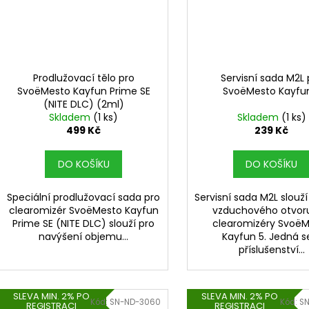
Prodlužovací tělo pro
Servisní sada M2L 
SvoëMesto Kayfun Prime SE
SvoëMesto Kayfu
(NITE DLC) (2ml)
Skladem
(1 ks)
Skladem
(1 ks)
499 Kč
239 Kč
DO KOŠÍKU
DO KOŠÍKU
Speciální prodlužovací sada pro
Servisní sada M2L slouží
clearomizér SvoëMesto Kayfun
vzduchového otvor
Prime SE (NITE DLC) slouží pro
clearomizéry Svoë
navýšení objemu...
Kayfun 5. Jedná s
příslušenství...
SLEVA MIN. 2% PO
SLEVA MIN. 2% PO
Kód:
SN-ND-3060
Kód:
S
REGISTRACI
REGISTRACI