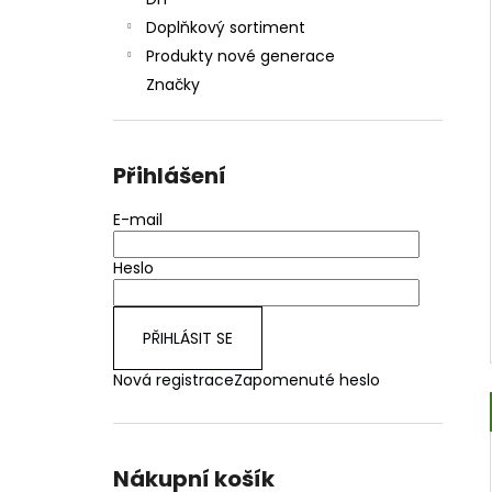
JOYETECH BF SS316 ATOMIZER 0,6OHM
l
Doplňkový sortiment
48 Kč
Produkty nové generace
Značky
Přihlášení
E-mail
Heslo
PŘIHLÁSIT SE
Nová registrace
Zapomenuté heslo
Nákupní košík