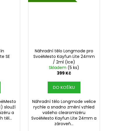
ín
Náhradní tělo Longmode pro
te SE
SvoëMesto Kayfun Lite 24mm
/ 2ml (Ice)
Skladem
(5 ks)
399 Kč
DO KOŠÍKU
voëMesto
Náhradní tělo Longmode velice
) slouží
rychle a snadno změní vzhled
izéru a
vašeho clearomizéru
 těl...
SvoëMesto Kayfun Lite 24mm a
zároveň...