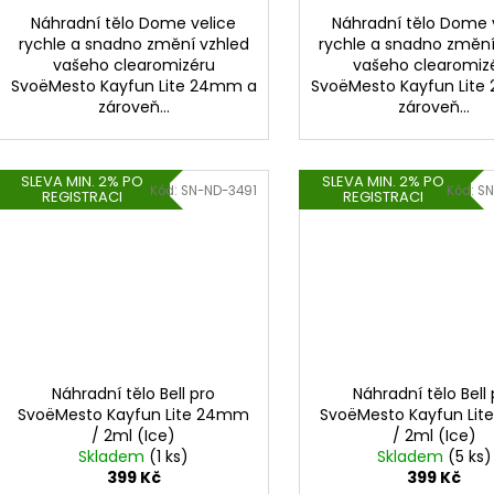
Náhradní tělo Dome velice
Náhradní tělo Dome 
rychle a snadno změní vzhled
rychle a snadno změní
vašeho clearomizéru
vašeho clearomiz
SvoëMesto Kayfun Lite 24mm a
SvoëMesto Kayfun Lit
zároveň...
zároveň...
SLEVA MIN. 2% PO
SLEVA MIN. 2% PO
Kód:
SN-ND-3491
Kód:
SN
REGISTRACI
REGISTRACI
Náhradní tělo Bell pro
Náhradní tělo Bell 
SvoëMesto Kayfun Lite 24mm
SvoëMesto Kayfun Li
/ 2ml (Ice)
/ 2ml (Ice)
Skladem
(1 ks)
Skladem
(5 ks)
399 Kč
399 Kč