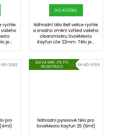
DO KOŠÍKU
e rychle
Náhradní tělo Bell velice rychle
d vašeho
a snadno změní vzhled vašeho
Mesto
clearomizéru SvoëMesto
 je...
Kayfun Lite 22mm. Tělo je...
SLEVA MIN. 2% PO
-ND-2083
Kód:
SN-ND-3059
REGISTRACI
lo pro
Náhradní pyrexové tělo pro
 (4ml)
SvoëMesto Kayfun 25 (6ml)