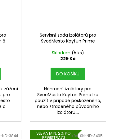
pro
Servisní sada izolátorů pro
n 5
SvoëMesto Kayfun Prime
Skladem
(5 ks)
229 Kč
DO KOŠÍKU
 k zúžení
Náhradní izolátory pro
u pro
SvoëMesto Kayfun Prime lze
Mesto
použít v případě poškozeného,
e o
nebo ztraceného původního
izolátoru....
SLEVA MIN. 2% PO
N-ND-3844
Kód:
SN-ND-3495
REGISTRACI