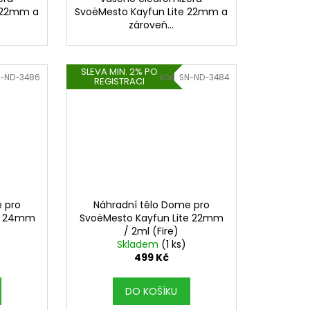
e 22mm a
SvoëMesto Kayfun Lite 22mm a
zároveň...
SLEVA MIN. 2% PO
-ND-3486
Kód:
SN-ND-3484
REGISTRACI
 pro
Náhradní tělo Dome pro
te 24mm
SvoëMesto Kayfun Lite 22mm
/ 2ml (Fire)
Skladem
(1 ks)
499 Kč
DO KOŠÍKU