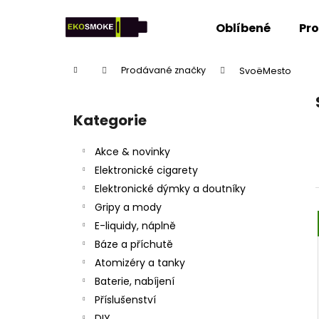
K
Přejít
na
o
Oblíbené
Pr
obsah
Zpět
Zpět
š
do
do
í
Domů
Prodávané značky
SvoëMesto
k
obchodu
obchodu
P
o
Kategorie
Přeskočit
s
kategorie
t
Akce & novinky
r
Elektronické cigarety
a
Elektronické dýmky a doutníky
n
Gripy a mody
n
E-liquidy, náplně
í
Báze a příchutě
p
Atomizéry a tanky
a
Baterie, nabíjení
n
Příslušenství
e
DIY