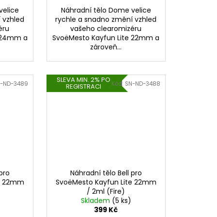
velice
Náhradní tělo Dome velice
 vzhled
rychle a snadno změní vzhled
éru
vašeho clearomizéru
e 24mm a
SvoëMesto Kayfun Lite 22mm a
zároveň...
SLEVA MIN. 2% PO
-ND-3489
Kód:
SN-ND-3488
REGISTRACI
pro
Náhradní tělo Bell pro
te 22mm
SvoëMesto Kayfun Lite 22mm
/ 2ml (Fire)
Skladem
(5 ks)
399 Kč