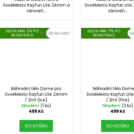
SvoëMesto Kayfun Lite 24mm a
SvoëMesto Kayfun Lit
zároveň...
zároveň...
SLEVA MIN. 2% PO
SLEVA MIN. 2% PO
Kód:
SN-ND-3487
Kód:
SN
REGISTRACI
REGISTRACI
Náhradní tělo Dome pro
Náhradní tělo Dome
SvoëMesto Kayfun Lite 24mm
SvoëMesto Kayfun Li
/ 2ml (Ice)
/ 2ml (Fire)
Skladem
(1 ks)
Skladem
(3 ks)
499 Kč
499 Kč
DO KOŠÍKU
DO KOŠÍKU