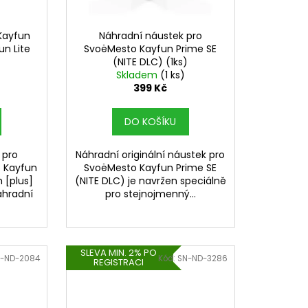
SHIP 10ML 18MG
č
Kayfun
Náhradní náustek pro
un Lite
SvoëMesto Kayfun Prime SE
(NITE DLC) (1ks)
Skladem
(1 ks)
399 Kč
DO KOŠÍKU
 pro
Náhradní originální náustek pro
o Kayfun
SvoëMesto Kayfun Prime SE
m [plus]
(NITE DLC) je navržen speciálně
áhradní
pro stejnojmenný...
SLEVA MIN. 2% PO
-ND-2084
Kód:
SN-ND-3286
REGISTRACI