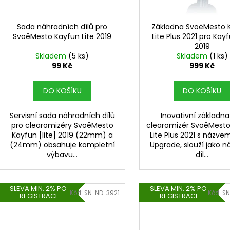
r
DEKANG MENTOL 10ML 6MG
DEKANG DESERT 
u
o
169 Kč
169 Kč
k
Původně:
195 Kč
Původně:
195 K
d
Sada náhradních dílů pro
Základna SvoëMesto 
t
SvoëMesto Kayfun Lite 2019
Lite Plus 2021 pro Kayf
u
2019
ů
k
Skladem
(5 ks)
Skladem
(1 ks)
t
99 Kč
999 Kč
ů
DO KOŠÍKU
DO KOŠÍKU
Servisní sada náhradních dílů
Inovativní základna
pro clearomizéry SvoëMesto
clearomizér SvoëMest
Kayfun [lite] 2019 (22mm) a
Lite Plus 2021 s názve
(24mm) obsahuje kompletní
Upgrade, slouží jako n
výbavu...
díl...
SLEVA MIN. 2% PO
SLEVA MIN. 2% PO
Kód:
SN-ND-3921
Kód:
SN
REGISTRACI
REGISTRACI