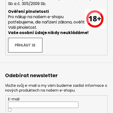
Sb a č. 305/2009 Sb.
a
j
Ověření plnoletosti
Pro nákup na našem e-shopu
í
potřebujeme, dle nařízení zákona, ověřit
t
Vaši plnoletost.
?
Vaše osobní údaje nikdy neukládáme!
PŘIHLÁSIT SE
HLEDAT
Odebírat newsletter
D
o
Vložte svůj e-mail a my vám budeme zasílat informace o
nových produktech na našem e-shopu.
p
o
E-mail
r
u