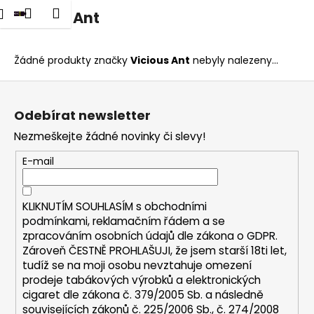
K
dat
Nákupní
Menu
Přihlášení
Vicious Ant
Přejít
o
na
Zpět
Zpět
košík
š
obsah
í
Žádné produkty značky
Vicious Ant
nebyly nalezeny...
C
k
Z
o
á
p
Odebírat newsletter
p
o
Nezmeškejte žádné novinky či slevy!
a
t
t
E-mail
ř
í
e
b
KLIKNUTÍM SOUHLASÍM s
obchodními
u
podmínkami,
reklamačním řádem a se
zpracováním osobních údajů dle zákona o
GDPR
.
j
Zároveň ČESTNĚ PROHLAŠUJI, že jsem starší 18ti let,
e
tudíž se na moji osobu nevztahuje omezení
t
prodeje tabákových výrobků a elektronických
e
cigaret dle zákona č. 379/2005 Sb. a následně
n
souvisejících zákonů č. 225/2006 Sb., č. 274/2008