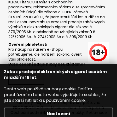
č
KLIKNUTÍM SOUHLASÍM s
obchodními
u
podmínkami,
reklamačním řádem a se zpracováním
j
osobních údajů dle zákona o
GDPR
. Zároveň
e
ČESTNĚ PROHLAŠUJI, že jsem starší 18ti let, tudíž se na
moji osobu nevztahuje omezení prodeje tabákových
m
výrobků a elektronických cigaret dle zákona č.
e
379/2005 Sb. a následně souvisejících zákonů č.
225/2006 Sb., č. 274/2008 Sb a č. 305/2009 Sb.
DEKANG
Ověření plnoletosti
DESERT
Pro nákup na našem e-shopu
SHIP
potřebujeme, dle nařízení zákona, ověřit
10ML
Vaši plnoletost.
11MG
Vaše osobní údaje nikdy neukládáme!
169
Zákaz prodeje elektronických cigaret osobám
Kč
mladším 18 let.
PŘIHLÁSIT SE
Původně:
195
Kč
Tento web používá soubory cookie. Dalším
procházením tohoto webu vyjadřujete souhlas, že
jste starší 18ti let a s používáním cookie.
Kontakty
Napište nám
Dopravné / poštovné
PROČ EKOSMOKE.cz
Mapa serveru
Slovník pojmů
Obchodní podmínky
Prodávané značky
Reklamace
Nastavení