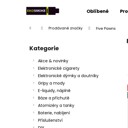
K
Přejít
na
o
Oblíbené
Pr
obsah
Zpět
Zpět
š
do
do
í
Domů
Prodávané značky
Five Pawns
k
obchodu
obchodu
P
o
Kategorie
Přeskočit
s
kategorie
t
Akce & novinky
r
Elektronické cigarety
a
Elektronické dýmky a doutníky
n
Gripy a mody
n
E-liquidy, náplně
í
Báze a příchutě
p
Atomizéry a tanky
a
Baterie, nabíjení
n
Příslušenství
e
DIY