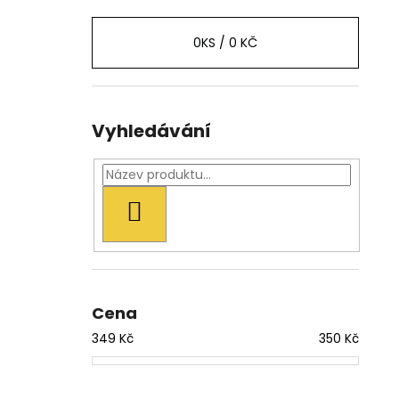
0
KS /
0 KČ
Vyhledávání
HLEDAT
Cena
349
Kč
350
Kč