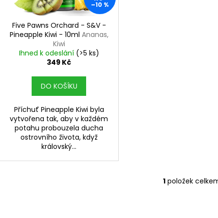
r
DEKANG MENTOL 10ML 6MG
DEKANG DESERT 
–10 %
u
o
169 Kč
169 Kč
k
Původně:
195 Kč
Původně:
195 K
d
Five Pawns Orchard - S&V -
t
Pineapple Kiwi - 10ml
Ananas,
u
Kiwi
ů
k
Ihned k odeslání
(>5 ks)
t
349 Kč
ů
DO KOŠÍKU
Příchuť Pineapple Kiwi byla
vytvořena tak, aby v každém
potahu probouzela ducha
ostrovního života, když
královský...
1
položek celke
O
v
l