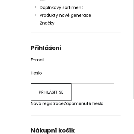
JOYETECH BF SS316 ATOMIZER 0,6OHM
l
Doplňkový sortiment
48 Kč
Produkty nové generace
Značky
Přihlášení
E-mail
Heslo
PŘIHLÁSIT SE
Nová registrace
Zapomenuté heslo
Nákupní košík