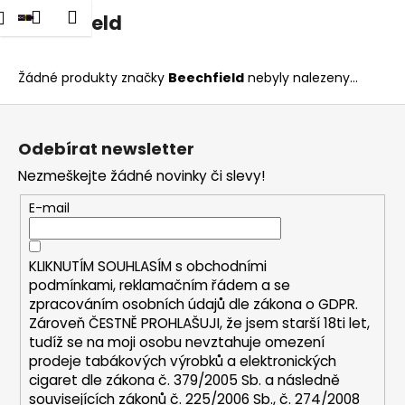
K
dat
Nákupní
Menu
Přihlášení
Beechfield
Přejít
o
na
Zpět
Zpět
košík
š
obsah
í
Žádné produkty značky
Beechfield
nebyly nalezeny...
C
k
Z
o
á
p
Odebírat newsletter
p
o
Nezmeškejte žádné novinky či slevy!
a
t
t
E-mail
ř
í
e
b
KLIKNUTÍM SOUHLASÍM s
obchodními
u
podmínkami,
reklamačním řádem a se
zpracováním osobních údajů dle zákona o
GDPR
.
j
Zároveň ČESTNĚ PROHLAŠUJI, že jsem starší 18ti let,
e
tudíž se na moji osobu nevztahuje omezení
t
prodeje tabákových výrobků a elektronických
e
cigaret dle zákona č. 379/2005 Sb. a následně
n
souvisejících zákonů č. 225/2006 Sb., č. 274/2008