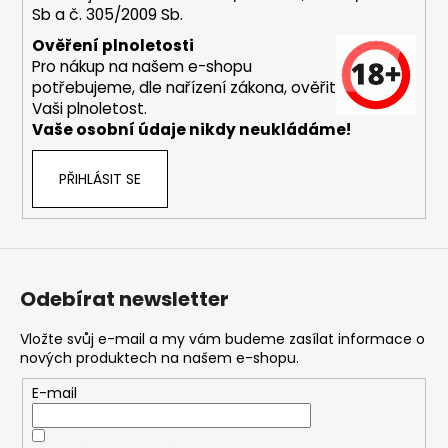
Sb a č. 305/2009 Sb.
a
j
Ověření plnoletosti
Pro nákup na našem e-shopu
í
potřebujeme, dle nařízení zákona, ověřit
t
Vaši plnoletost.
?
Vaše osobní údaje nikdy neukládáme!
PŘIHLÁSIT SE
HLEDAT
Odebírat newsletter
D
o
Vložte svůj e-mail a my vám budeme zasílat informace o
nových produktech na našem e-shopu.
p
o
E-mail
r
u