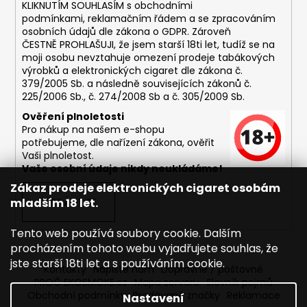
č
KLIKNUTÍM SOUHLASÍM s
obchodními
u
podmínkami,
reklamačním řádem a se zpracováním
j
osobních údajů dle zákona o
GDPR
. Zároveň
e
ČESTNĚ PROHLAŠUJI, že jsem starší 18ti let, tudíž se na
moji osobu nevztahuje omezení prodeje tabákových
m
výrobků a elektronických cigaret dle zákona č.
e
379/2005 Sb. a následně souvisejících zákonů č.
225/2006 Sb., č. 274/2008 Sb a č. 305/2009 Sb.
DEKANG
Ověření plnoletosti
USA
Pro nákup na našem e-shopu
MIX
potřebujeme, dle nařízení zákona, ověřit
10ML
Vaši plnoletost.
6MG
Vaše osobní údaje nikdy neukládáme!
169
Zákaz prodeje elektronických cigaret osobám
Kč
mladším 18 let.
PŘIHLÁSIT SE
Původně:
195
Kč
Tento web používá soubory cookie. Dalším
procházením tohoto webu vyjadřujete souhlas, že
jste starší 18ti let a s používáním cookie.
Kontakty
Napište nám
Dopravné / poštovné
PROČ EKOSMOKE.cz
Mapa serveru
Slovník pojmů
Obchodní podmínky
Prodávané značky
Reklamace
Nastavení