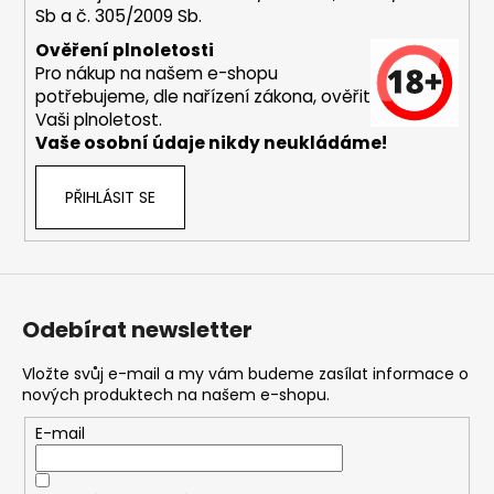
Sb a č. 305/2009 Sb.
a
j
Ověření plnoletosti
Pro nákup na našem e-shopu
í
potřebujeme, dle nařízení zákona, ověřit
t
Vaši plnoletost.
?
Vaše osobní údaje nikdy neukládáme!
PŘIHLÁSIT SE
HLEDAT
Odebírat newsletter
D
o
Vložte svůj e-mail a my vám budeme zasílat informace o
nových produktech na našem e-shopu.
p
o
E-mail
r
u