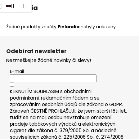
K
dat
Nákupní
Menu
Přihlášení
Finlandia
Přejít
o
na
Zpět
Zpět
košík
š
obsah
í
Žádné produkty značky
Finlandia
nebyly nalezeny...
C
k
Z
o
á
p
Odebírat newsletter
p
o
Nezmeškejte žádné novinky či slevy!
a
t
t
E-mail
ř
í
e
b
KLIKNUTÍM SOUHLASÍM s
obchodními
u
podmínkami,
reklamačním řádem a se
zpracováním osobních údajů dle zákona o
GDPR
.
j
Zároveň ČESTNĚ PROHLAŠUJI, že jsem starší 18ti let,
e
tudíž se na moji osobu nevztahuje omezení
t
prodeje tabákových výrobků a elektronických
e
cigaret dle zákona č. 379/2005 Sb. a následně
n
souvisejících zákonů č. 225/2006 Sb., č. 274/2008