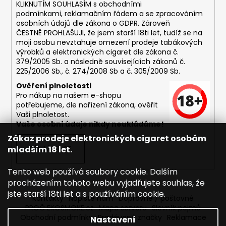
č
KLIKNUTÍM SOUHLASÍM s
obchodními
u
podmínkami,
reklamačním řádem a se zpracováním
j
osobních údajů dle zákona o
GDPR
. Zároveň
e
ČESTNĚ PROHLAŠUJI, že jsem starší 18ti let, tudíž se na
moji osobu nevztahuje omezení prodeje tabákových
m
výrobků a elektronických cigaret dle zákona č.
e
379/2005 Sb. a následně souvisejících zákonů č.
225/2006 Sb., č. 274/2008 Sb a č. 305/2009 Sb.
DEKANG
Ověření plnoletosti
MENTOL
Pro nákup na našem e-shopu
10ML
potřebujeme, dle nařízení zákona, ověřit
6MG
Vaši plnoletost.
Vaše osobní údaje nikdy neukládáme!
169
Kč
Zákaz prodeje elektronických cigaret osobám
Původně:
mladším 18 let.
PŘIHLÁSIT SE
195
Kč
Tento web používá soubory cookie. Dalším
procházením tohoto webu vyjadřujete souhlas, že
jste starší 18ti let a s používáním cookie.
Kontakty
Napište nám
Dopravné / poštovné
PROČ EKOSMOKE.cz
Mapa serveru
Slovník pojmů
Obchodní podmínky
Prodávané značky
Reklamace
Nastavení