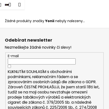
K
dat
Nákupní
Menu
Přihlášení
Yonii
Přejít
o
na
Zpět
Zpět
košík
š
obsah
í
Žádné produkty značky
Yonii
nebyly nalezeny...
C
k
Z
o
á
p
Odebírat newsletter
p
o
Nezmeškejte žádné novinky či slevy!
a
t
t
E-mail
ř
í
e
b
KLIKNUTÍM SOUHLASÍM s
obchodními
u
podmínkami,
reklamačním řádem a se
zpracováním osobních údajů dle zákona o
GDPR
.
j
Zároveň ČESTNĚ PROHLAŠUJI, že jsem starší 18ti let,
e
tudíž se na moji osobu nevztahuje omezení
t
prodeje tabákových výrobků a elektronických
e
cigaret dle zákona č. 379/2005 Sb. a následně
n
souvisejících zákonů č. 225/2006 Sb., č. 274/2008