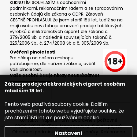
č
KLIKNUTÍM SOUHLASÍM s
obchodními
u
podmínkami,
reklamačním řádem a se zpracováním
j
osobních údajů dle zákona o
GDPR
. Zároveň
e
ČESTNĚ PROHLAŠUJI, že jsem starší 18ti let, tudíž se na
moji osobu nevztahuje omezení prodeje tabákových
m
výrobků a elektronických cigaret dle zákona č.
e
379/2005 Sb. a následně souvisejících zákonů č.
225/2006 Sb., č. 274/2008 Sb a č. 305/2009 Sb.
DEKANG
Ověření plnoletosti
MENTOL
Pro nákup na našem e-shopu
10ML
potřebujeme, dle nařízení zákona, ověřit
6MG
Vaši plnoletost.
Vaše osobní údaje nikdy neukládáme!
169
Kč
Zákaz prodeje elektronických cigaret osobám
Původně:
mladším 18 let.
PŘIHLÁSIT SE
195
Kč
Tento web používá soubory cookie. Dalším
procházením tohoto webu vyjadřujete souhlas, že
jste starší 18ti let a s používáním cookie.
Kontakty
Napište nám
Dopravné / poštovné
PROČ EKOSMOKE.cz
Mapa serveru
Slovník pojmů
Obchodní podmínky
Prodávané značky
Reklamace
Nastavení