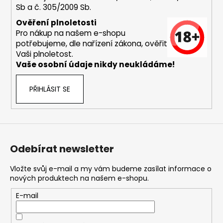
Sb a č. 305/2009 Sb.
a
j
Ověření plnoletosti
Pro nákup na našem e-shopu
í
potřebujeme, dle nařízení zákona, ověřit
t
Vaši plnoletost.
?
Vaše osobní údaje nikdy neukládáme!
PŘIHLÁSIT SE
HLEDAT
Odebírat newsletter
D
o
Vložte svůj e-mail a my vám budeme zasílat informace o
nových produktech na našem e-shopu.
p
o
E-mail
r
u