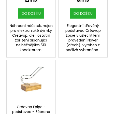
u
649 Kč
599 Kč
a
k
j
t
DO KOŠÍKU
DO KOŠÍKU
í
ů
t
Náhradní náústek, nejen
Elegantní dřevěný
pro elektronické dýmky
podstavec Créavap
?
Créavap, ale i ostatní
Epipe v ušlechtilém
zařízení diponující
provedení Noyer
nejběžnějším 510
(ořech). Vyroben z
konektorem.
pečlivě vybraného...
HLEDAT
D
o
p
o
r
Créavap Epipe -
u
podstavec - Zébrano