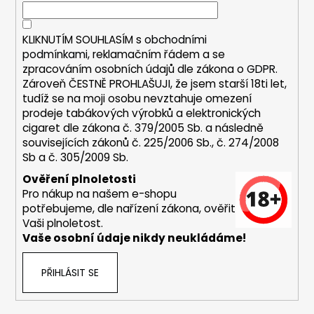
í
í
p
r
KLIKNUTÍM SOUHLASÍM s
obchodními
v
podmínkami,
reklamačním řádem a se
k
zpracováním osobních údajů dle zákona o
GDPR
.
y
Zároveň ČESTNĚ PROHLAŠUJI, že jsem starší 18ti let,
v
tudíž se na moji osobu nevztahuje omezení
ý
prodeje tabákových výrobků a elektronických
p
cigaret dle zákona č. 379/2005 Sb. a následně
i
souvisejících zákonů č. 225/2006 Sb., č. 274/2008
s
Sb a č. 305/2009 Sb.
u
Ověření plnoletosti
Pro nákup na našem e-shopu
potřebujeme, dle nařízení zákona, ověřit
Vaši plnoletost.
Vaše osobní údaje nikdy neukládáme!
PŘIHLÁSIT SE