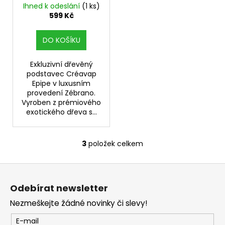
č
Ihned k odeslání
(1 ks)
u
599 Kč
j
e
DO KOŠÍKU
m
e
Exkluzivní dřevěný
podstavec Créavap
Epipe v luxusním
DEKANG
provedení Zébrano.
USA
Vyroben z prémiového
MIX
10ML
exotického dřeva s...
11MG
169
Kč
3
položek celkem
O
Původně:
v
195
Z
Kč
l
á
á
Odebírat newsletter
d
p
a
Nezmeškejte žádné novinky či slevy!
a
c
t
E-mail