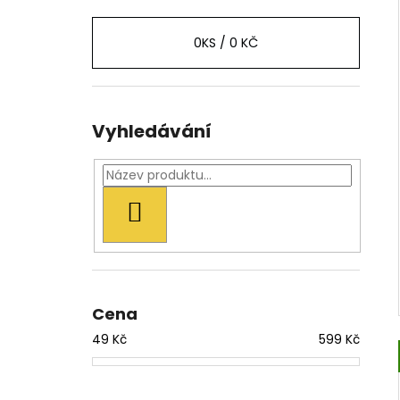
0
KS /
0 KČ
Vyhledávání
HLEDAT
Cena
49
Kč
599
Kč