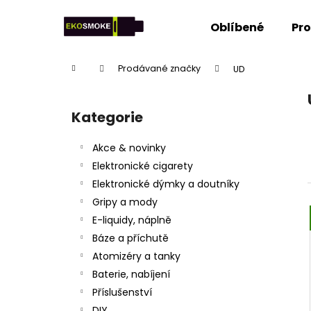
K
Přejít
na
o
Oblíbené
Pr
obsah
Zpět
Zpět
š
do
do
í
Domů
Prodávané značky
UD
k
obchodu
obchodu
P
o
Kategorie
Přeskočit
s
kategorie
t
Akce & novinky
r
Elektronické cigarety
a
Elektronické dýmky a doutníky
n
Gripy a mody
n
E-liquidy, náplně
í
Báze a příchutě
p
Atomizéry a tanky
a
Baterie, nabíjení
n
Příslušenství
e
DIY