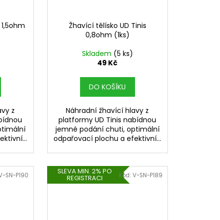
SHIP 10ML 18MG
č
s 1,5ohm
Žhavící tělísko UD Tinis
0,8ohm (1ks)
Skladem
(5 ks)
49 Kč
DO KOŠÍKU
avy z
Náhradní žhavící hlavy z
abídnou
platformy UD Tinis nabídnou
ptimální
jemné podání chuti, optimální
ktivní...
odpařovací plochu a efektivní...
SLEVA MIN. 2% PO
V-SN-P190
Kód:
V-SN-P189
REGISTRACI