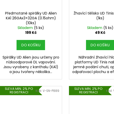
r
DEKANG MENTOL 10ML 6MG
DEKANG DESERT 
u
o
169 Kč
169 Kč
k
Původně:
195 Kč
Původně:
195 K
d
Předmotané spirálky UD Alien
Žhavící tělísko UD Tini
t
KA1 26GAx3+32GA (0.15ohm)
(1ks)
u
(10ks)
ů
k
Skladem
(5 ks)
Skladem
(5 ks)
t
199 Kč
49 Kč
ů
DO KOŠÍKU
DO KOŠÍKU
Spirálky UD Alien jsou určeny pro
Náhradní žhavící hl
nízkoodporové DL vapování.
platformy UD Tinis n
Jsou vyrobeny z kanthalu (KA1)
jemné podání chuti, o
a jsou tvořeny několika...
odpařovací plochu a efe
SLEVA MIN. 2% PO
SLEVA MIN. 2% PO
Kód:
V-SN-P889
Kód:
REGISTRACI
REGISTRACI