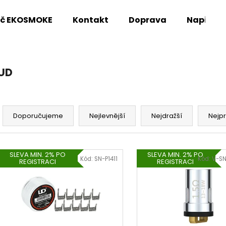
oč EKOSMOKE
Kontakt
Doprava
Napište
Co potřebujete najít?
UD
HLEDAT
Ř
a
Doporučujeme
Nejlevnější
Nejdražší
Nejp
z
Doporučujeme
e
V
n
SLEVA MIN. 2% PO
SLEVA MIN. 2% PO
ý
Kód:
SN-P1411
Kód:
V-S
REGISTRACI
REGISTRACI
í
p
p
i
r
s
o
p
d