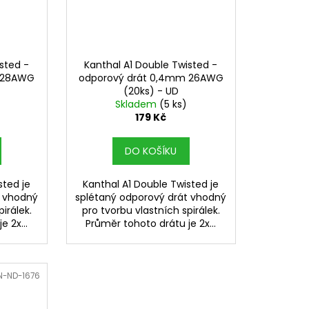
sted -
Kanthal A1 Double Twisted -
m 28AWG
odporový drát 0,4mm 26AWG
(20ks) - UD
Skladem
(5 ks)
179 Kč
DO KOŠÍKU
sted je
Kanthal A1 Double Twisted je
t vhodný
splétaný odporový drát vhodný
irálek.
pro tvorbu vlastních spirálek.
 2x...
Průměr tohoto drátu je 2x...
N-ND-1676