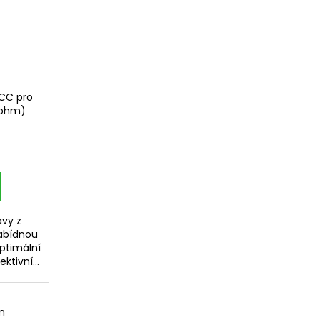
OCC pro
5ohm)
avy z
abídnou
ptimální
ktivní...
m