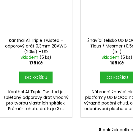
Kanthal A1 Triple Twisted -
Žhavící tělísko UD M
odporový drát 0,3mm 28AWG
Tidus / Mesmer (0,
(20ks) - UD
(1ks)
Skladem
(5 ks)
Skladem
(5 ks)
179 Kč
109 Kč
DO KOŠÍKU
DO KOŠÍKU
Kanthal A1 Triple Twisted je
Náhradní žhavící hl
splétaný odporový drát vhodný
platformy UD MOCC n
pro tvorbu vlastních spirálek.
výrazné podání chuti, o
Průměr tohoto drátu je 3x...
odpařovací plochu a efe
8
položek celke
O