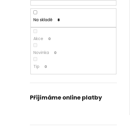
Na skladě
8
Akce
0
Novinka
0
Tip
0
Přijímáme online platby