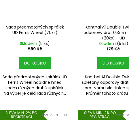
Sada předmotaných spirálek
Kanthal A1 Double Twi
UD Ferris Wheel (70ks)
odporový drát 0,3m
(20ks) - UD
Skladem
(5 ks)
Skladem
(5 ks)
599 Kč
179 Kč
DO KOŠÍKU
DO KOŠÍKU
Sada předmotaných spirálek UD
Kanthal A1 Double Twi
Ferris Wheel nabídne hned
splétaný odporový drá
sedm různých druhů spirálek.
pro tvorbu vlastních sp
Na výběr je celá řada různých...
Průměr tohoto drátu je
SLEVA MIN. 2% PO
SLEVA MIN. 2% PO
Kód:
V-SN-P188
Kód:
V-S
REGISTRACI
REGISTRACI