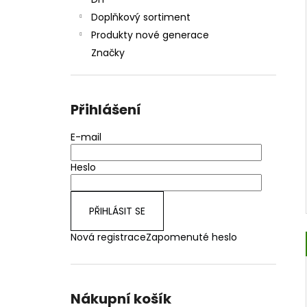
JOYETECH BF SS316 ATOMIZER 0,6OHM
l
Doplňkový sortiment
48 Kč
Produkty nové generace
Značky
Přihlášení
E-mail
Heslo
PŘIHLÁSIT SE
Nová registrace
Zapomenuté heslo
Nákupní košík